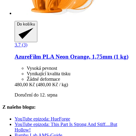
Do košíku
3.7 (3)
AzureFilm
PLA Neon Orange, 1,75mm (1 kg)
Vysoká pevnost
Vynikající kvalita tisku
Žádné deformace
480,00 Kč
(480,00 Kč / kg)
Doručení do 12. srpna
Z našeho blogu:
YouTube epizoda: HueForge
YouTube epizoda: This Part Is Strong And Stiff....But
Hollow!
Bambu Lab AMS-Guide