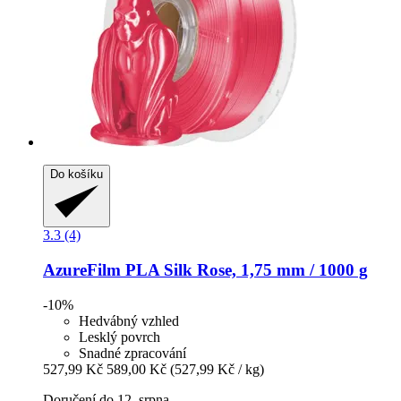
Do košíku
3.3 (4)
AzureFilm
PLA Silk Rose, 1,75 mm / 1000 g
-10%
Hedvábný vzhled
Lesklý povrch
Snadné zpracování
527,99 Kč
589,00 Kč
(527,99 Kč / kg)
Doručení do 12. srpna