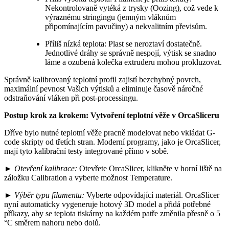
Nekontrolovaně vytéká z trysky (Oozing), což vede k
výraznému stringingu (jemným vláknům
připomínajícím pavučiny) a nekvalitním převisům.
Příliš nízká teplota: Plast se neroztaví dostatečně.
Jednotlivé dráhy se správně nespojí, výtisk se snadno
láme a ozubená kolečka extruderu mohou prokluzovat.
Správně kalibrovaný teplotní profil zajistí bezchybný povrch,
maximální pevnost Vašich výtisků a eliminuje časově náročné
odstraňování vláken při post-processingu.
Postup krok za krokem: Vytvoření teplotní věže v OrcaSliceru
Dříve bylo nutné teplotní věže pracně modelovat nebo vkládat G-
code skripty od třetích stran. Moderní programy, jako je OrcaSlicer,
mají tyto kalibrační testy integrované přímo v sobě.
►
Otevření kalibrace:
Otevřete OrcaSlicer, klikněte v horní liště na
záložku Calibration a vyberte možnost Temperature.
►
Výběr typu filamentu:
Vyberte odpovídající materiál. OrcaSlicer
nyní automaticky vygeneruje hotový 3D model a přidá potřebné
příkazy, aby se teplota tiskárny na každém patře změnila přesně o 5
°C směrem nahoru nebo dolů.