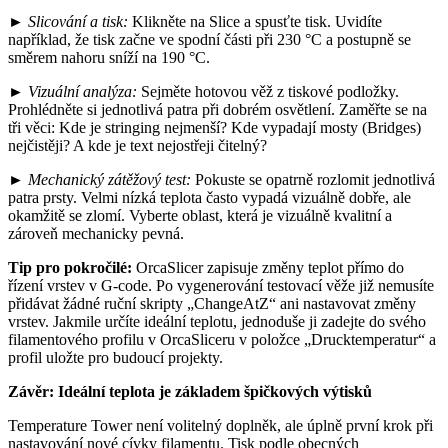
►
Slicování a tisk:
Klikněte na Slice a spusťte tisk. Uvidíte
například, že tisk začne ve spodní části při 230 °C a postupně se
směrem nahoru sníží na 190 °C.
►
Vizuální analýza:
Sejměte hotovou věž z tiskové podložky.
Prohlédněte si jednotlivá patra při dobrém osvětlení. Zaměřte se na
tři věci: Kde je stringing nejmenší? Kde vypadají mosty (Bridges)
nejčistěji? A kde je text nejostřeji čitelný?
►
Mechanický zátěžový test:
Pokuste se opatrně rozlomit jednotlivá
patra prsty. Velmi nízká teplota často vypadá vizuálně dobře, ale
okamžitě se zlomí. Vyberte oblast, která je vizuálně kvalitní a
zároveň mechanicky pevná.
Tip pro pokročilé:
OrcaSlicer zapisuje změny teplot přímo do
řízení vrstev v G-code. Po vygenerování testovací věže již nemusíte
přidávat žádné ruční skripty „ChangeAtZ“ ani nastavovat změny
vrstev. Jakmile určíte ideální teplotu, jednoduše ji zadejte do svého
filamentového profilu v OrcaSliceru v položce „Drucktemperatur“ a
profil uložte pro budoucí projekty.
Závěr: Ideální teplota je základem špičkových výtisků
Temperature Tower není volitelný doplněk, ale úplně první krok při
nastavování nové cívky filamentu. Tisk podle obecných