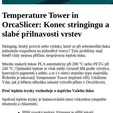
Temperature Tower in
OrcaSlicer: Konec stringingu a
slabé přilnavosti vrstev
Stringing, hrubý povrch nebo výtisky, které se při sebemenším tlaku
jednoduše rozpadnou na jednotlivé vrstvy? Tyto problémy mají
téměř vždy stejnou příčinu: nesprávnou teplotu tisku.
Mnoho makerů tiskne PLA automaticky při 200 °C nebo PETG při
240 °C. Optimální teplota se však může výrazně lišit podle výrobce,
barevných pigmentů a aditiv, a to i v rámci stejného typu materiálu.
Řešením je takzvaný Temperature Tower (teplotní věž). Ukážeme
Vám, jak ji během několika sekund vytvořit přímo v OrcaSliceru.
Proč teplota trysky rozhoduje o úspěchu Vašeho tisku
Správná teplota trysky je balancováním mezi viskozitou (stupněm
tekutosti) a chlazením:
Příliš vysoká teplota: Filament je příliš tekutý.