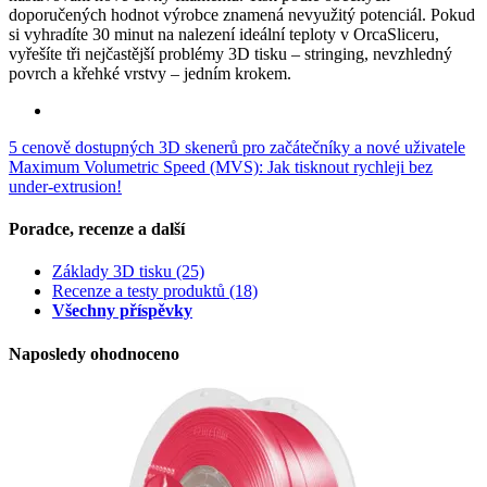
doporučených hodnot výrobce znamená nevyužitý potenciál. Pokud
si vyhradíte 30 minut na nalezení ideální teploty v OrcaSliceru,
vyřešíte tři nejčastější problémy 3D tisku – stringing, nevzhledný
povrch a křehké vrstvy – jedním krokem.
5 cenově dostupných 3D skenerů pro začátečníky a nové uživatele
Maximum Volumetric Speed (MVS): Jak tisknout rychleji bez
under-extrusion!
Poradce, recenze a další
Základy 3D tisku
(25)
Recenze a testy produktů
(18)
Všechny příspěvky
Naposledy ohodnoceno