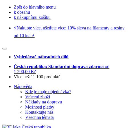
Zpět do hlavního menu
k obsahu
k nákupnímu košíku
⚡️Nakupte více, ušetřete více: 10% sleva na filamenty a resiny
od 10 ks! ⚡️
Vyhledávač náhradních dílů
Česká republika: Standardní doprava zdarma
od
1 290,00 Kč
Více než 11.100 produktů
Nápověda
Kde je moje objednávka?
Vrácení zboží
Náklady na dopravu
Možnosti platby
Kontaktujte nás
Všechna témata