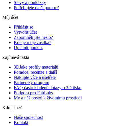
Slevy a poukázky
Potřebujete další pomoc?
Můj účet
Přihlásit se
Vytvořit účet
Zapomněli jste heslo?
Kde je moje zásilka?
Uplatnit poukaz
Zajímavá fakta
3DJake profily materiálů
Poradce, recenze a další
Nakupte více a ušetřete
Partnerský program
FAQ často kladené dotazy o 3D tisku
Podpora pro FabLabs
My a náš postoj k životnímu prostředí
Kdo jsme?
Naše společnost
Kontakt