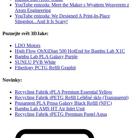
YouTube epizoda: Meet the Maker s Wyattem Weaverem z
Atom Engineering
YouTube epizoda: We Designed A Print-In-Place
Slingshot...And It Is Scary!
Poznejte svět 3DJake:
LDO Motors
High Flow ObXiDian 500 HotEnd for Bambu Lab X1C
Bambu Lab PLA Galaxy Purple
SUNLU PVB White
Fiberlogy PCTG Refill Graphit
Novinky:
Recycling Fabrik rPLA Premium Essential Yellow
Recycling Fabrik rPETG Refill Leštěné sklo (Transparent)
Prusament PLA Prusa Galaxy Black Refill (NFC)
Bambu Lab AMS HT Air Inlet Unit
Recycling Fabrik rPETG Premium Pastel Aqua