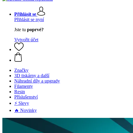
Přihlásit se
Přihlásit se nyní
Jste tu
poprvé?
Vytvořit účet
Značky
3D tiskárny a další
Náhradní díly a upgrady
Filamenty
Resin
Příslušenství
⚡ Slevy
🔥 Novinky