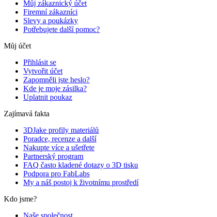
Můj zákaznický účet
Firemní zákazníci
Slevy a poukázky
Potřebujete další pomoc?
Můj účet
Přihlásit se
Vytvořit účet
Zapomněli jste heslo?
Kde je moje zásilka?
Uplatnit poukaz
Zajímavá fakta
3DJake profily materiálů
Poradce, recenze a další
Nakupte více a ušetřete
Partnerský program
FAQ často kladené dotazy o 3D tisku
Podpora pro FabLabs
My a náš postoj k životnímu prostředí
Kdo jsme?
Naše společnost