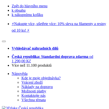
Zpět do hlavního menu
k obsahu
k nákupnímu košíku
⚡️Nakupte více, ušetřete více: 10% sleva na filamenty a resiny
od 10 ks! ⚡️
Vyhledávač náhradních dílů
Česká republika: Standardní doprava zdarma
od
1 290,00 Kč
Více než 11.100 produktů
Nápověda
Kde je moje objednávka?
Vrácení zboží
Náklady na dopravu
Možnosti platby
Kontaktujte nás
Všechna témata