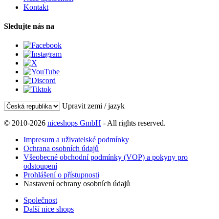
Kontakt
Sledujte nás na
Upravit zemi / jazyk
© 2010-2026
niceshops GmbH
- All rights reserved.
Impresum a uživatelské podmínky
Ochrana osobních údajů
Všeobecné obchodní podmínky (VOP) a pokyny pro
odstoupení
Prohlášení o přístupnosti
Nastavení ochrany osobních údajů
Společnost
Další nice shops