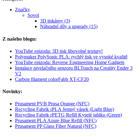
Značky
Sovol
3D tiskárny (3)
Náhradní díly a upgrady (15)
Z našeho blogu:
YouTube epizoda: 3D tisk libovolné textury!
Polymaker PolySonic PLA: rychlý tisk ve vysoké kvalitě
YouTube epizoda: Reverse Engineering Home Gadgets
Instalace nivelačního senzoru BLTouch na Creality Ender 3
V2
Carbon filament colorFabb XT-CF20
Novinky:
Prusament PVB Prusa Orange (NFC)
Recycling Fabrik rPLA Jemný vánek (Light Blue)
Recycling Fabrik rPETG Refill Kyselé jablko (Green)
Prusament PLA Azure Blue Refill (NFC)
Prusament PP Glass Fiber Natural (NFC)