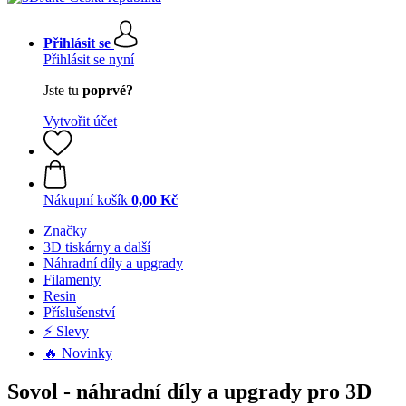
Přihlásit se
Přihlásit se nyní
Jste tu
poprvé?
Vytvořit účet
Nákupní košík
0,00 Kč
Značky
3D tiskárny a další
Náhradní díly a upgrady
Filamenty
Resin
Příslušenství
⚡ Slevy
🔥 Novinky
Sovol - náhradní díly a upgrady pro 3D