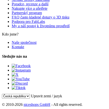
Poradce, recenze a další
Nakupte více a ušetřete
Partnerský program
FAQ často kladené dotazy o 3D tisku
Podpora pro FabLabs
My a náš postoj k životnímu prostředí
Kdo jsme?
Naše společnost
Kontakt
Sledujte nás na
Upravit zemi / jazyk
© 2010-2026
niceshops GmbH
- All rights reserved.