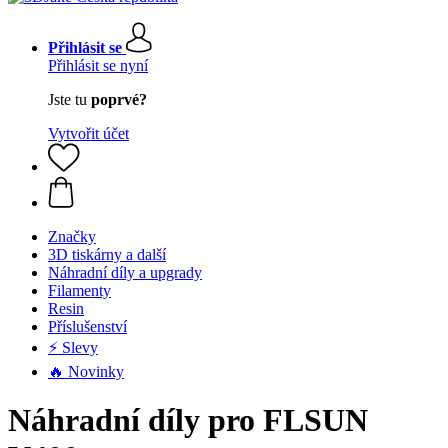
Přihlásit se
Přihlásit se nyní
Jste tu
poprvé?
Vytvořit účet
Značky
3D tiskárny a další
Náhradní díly a upgrady
Filamenty
Resin
Příslušenství
⚡ Slevy
🔥 Novinky
Náhradní díly pro FLSUN