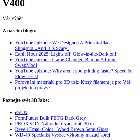
V400
Váš výběr
Z našeho blogu:
YouTube epizoda: We Designed A Print-In-Place
Slingshot...And It Is Scary!
Earth Hour 2025: Lights off, Glow-in-the-Dark on!
YouTube epizoda: Game-Changer: Bambu A1 mini
SwapMod!
YouTube epizoda: Why aren't you printing faster? Speed &
Flow Tests!
Porovnání materiálů pro 3D tisk: Který filament je pro Váš
projekt ten pravý?
Poznejte svět 3DJake:
eSUN
FormFutura Bulk PETG Dark Grey
PROXXON Náhradní řezací drát, 30 m
Revell Email Color - Wood Brown Semi-Gloss
WD-40 Specialist Vysoce výkonný mazací sprej