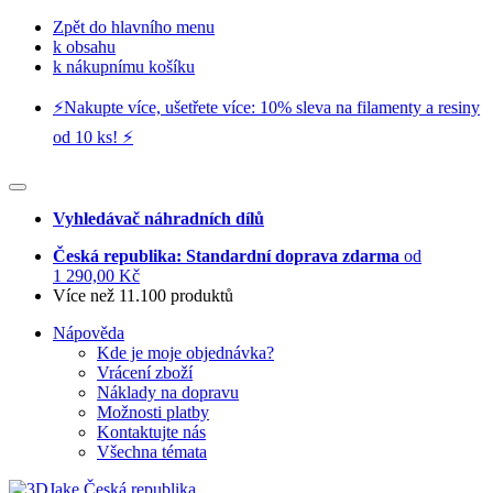
Zpět do hlavního menu
k obsahu
k nákupnímu košíku
⚡️Nakupte více, ušetřete více: 10% sleva na filamenty a resiny
od 10 ks! ⚡️
Vyhledávač náhradních dílů
Česká republika: Standardní doprava zdarma
od
1 290,00 Kč
Více než 11.100 produktů
Nápověda
Kde je moje objednávka?
Vrácení zboží
Náklady na dopravu
Možnosti platby
Kontaktujte nás
Všechna témata