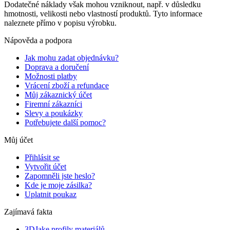
Dodatečné náklady však mohou vzniknout, např. v důsledku
hmotnosti, velikosti nebo vlastností produktů. Tyto informace
naleznete přímo v popisu výrobku.
Nápověda a podpora
Jak mohu zadat objednávku?
Doprava a doručení
Možnosti platby
Vrácení zboží a refundace
Můj zákaznický účet
Firemní zákazníci
Slevy a poukázky
Potřebujete další pomoc?
Můj účet
Přihlásit se
Vytvořit účet
Zapomněli jste heslo?
Kde je moje zásilka?
Uplatnit poukaz
Zajímavá fakta
3DJake profily materiálů