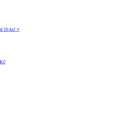
d 10 ks! ⚡️
 Kč