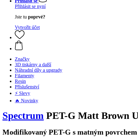
Přihlásit se
Přihlásit se nyní
Jste tu
poprvé?
Vytvořit účet
Značky
3D tiskárny a další
Náhradní díly a upgrady
Filamenty
Resin
Příslušenství
⚡ Slevy
🔥 Novinky
Spectrum
PET-G Matt Brown Un
Modifikovaný PET-G s matným povrchem