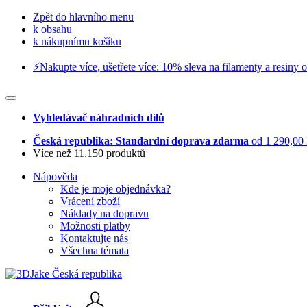
Zpět do hlavního menu
k obsahu
k nákupnímu košíku
⚡️Nakupte více, ušetřete více: 10% sleva na filamenty a resiny o
Vyhledávač náhradních dílů
Česká republika: Standardní doprava zdarma
od 1 290,00
Více než 11.150 produktů
Nápověda
Kde je moje objednávka?
Vrácení zboží
Náklady na dopravu
Možnosti platby
Kontaktujte nás
Všechna témata