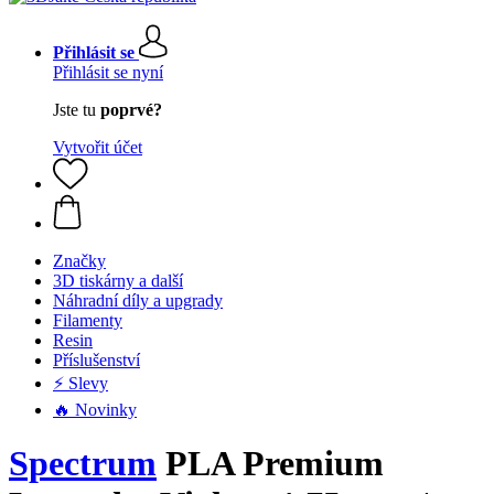
Přihlásit se
Přihlásit se nyní
Jste tu
poprvé?
Vytvořit účet
Značky
3D tiskárny a další
Náhradní díly a upgrady
Filamenty
Resin
Příslušenství
⚡ Slevy
🔥 Novinky
Spectrum
PLA Premium