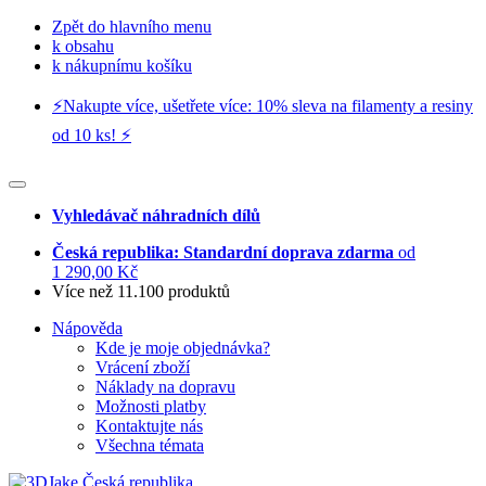
Zpět do hlavního menu
k obsahu
k nákupnímu košíku
⚡️Nakupte více, ušetřete více: 10% sleva na filamenty a resiny
od 10 ks! ⚡️
Vyhledávač náhradních dílů
Česká republika: Standardní doprava zdarma
od
1 290,00 Kč
Více než 11.100 produktů
Nápověda
Kde je moje objednávka?
Vrácení zboží
Náklady na dopravu
Možnosti platby
Kontaktujte nás
Všechna témata