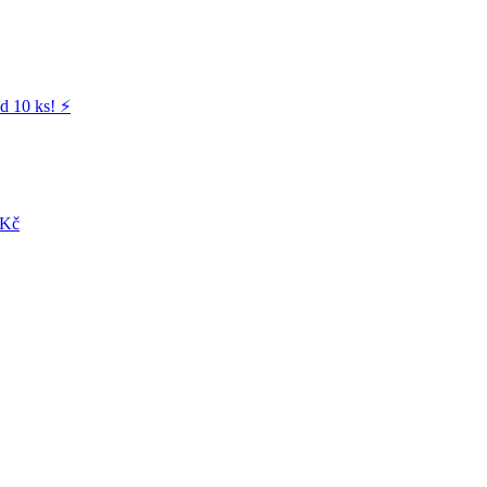
d 10 ks! ⚡️
 Kč