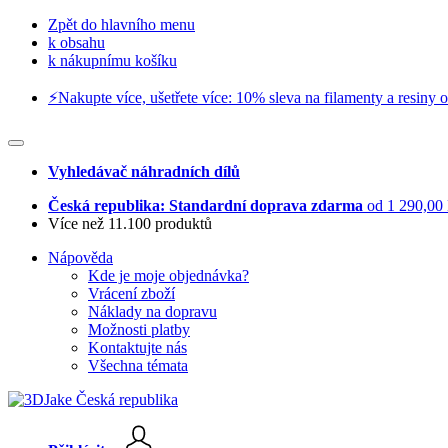
Zpět do hlavního menu
k obsahu
k nákupnímu košíku
⚡️Nakupte více, ušetřete více: 10% sleva na filamenty a resiny o
Vyhledávač náhradních dílů
Česká republika: Standardní doprava zdarma
od 1 290,00
Více než 11.100 produktů
Nápověda
Kde je moje objednávka?
Vrácení zboží
Náklady na dopravu
Možnosti platby
Kontaktujte nás
Všechna témata