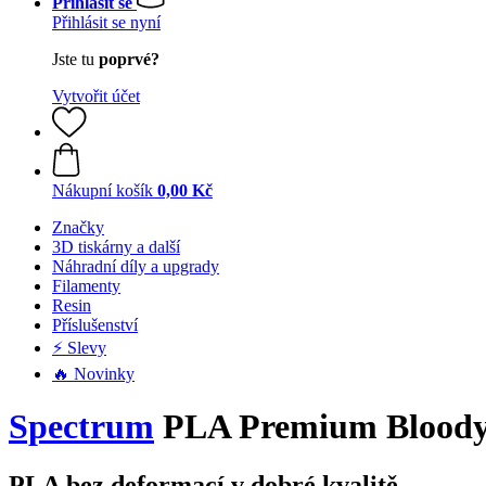
Přihlásit se
Přihlásit se nyní
Jste tu
poprvé?
Vytvořit účet
Nákupní košík
0,00 Kč
Značky
3D tiskárny a další
Náhradní díly a upgrady
Filamenty
Resin
Příslušenství
⚡ Slevy
🔥 Novinky
Spectrum
PLA Premium Bloody 
PLA bez deformací v dobré kvalitě