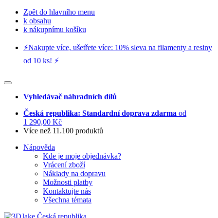
Zpět do hlavního menu
k obsahu
k nákupnímu košíku
⚡️Nakupte více, ušetřete více: 10% sleva na filamenty a resiny
od 10 ks! ⚡️
Vyhledávač náhradních dílů
Česká republika: Standardní doprava zdarma
od
1 290,00 Kč
Více než 11.100 produktů
Nápověda
Kde je moje objednávka?
Vrácení zboží
Náklady na dopravu
Možnosti platby
Kontaktujte nás
Všechna témata