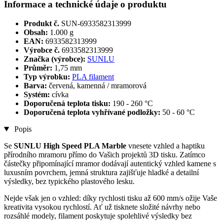
Informace a technické údaje o produktu
Produkt č.
SUN-6933582313999
Obsah:
1.000 g
EAN:
6933582313999
Výrobce č.
6933582313999
Značka (výrobce):
SUNLU
Průměr:
1,75 mm
Typ výrobku:
PLA filament
Barva:
červená, kamenná / mramorová
Systém:
cívka
Doporučená teplota tisku:
190 - 260 °C
Doporučená teplota vyhřívané podložky:
50 - 60 °C
Popis
Se
SUNLU High Speed PLA Marble
vnesete vzhled a haptiku
přírodního mramoru přímo do Vašich projektů 3D tisku. Zatímco
částečky připomínající mramor dodávají autentický vzhled kamene s
luxusním povrchem, jemná struktura zajišťuje hladké a detailní
výsledky, bez typického plastového lesku.
Nejde však jen o vzhled: díky rychlosti tisku až 600 mm/s ožije Vaše
kreativita vysokou rychlostí. Ať už tisknete složité návrhy nebo
rozsáhlé modely, filament poskytuje spolehlivé výsledky bez