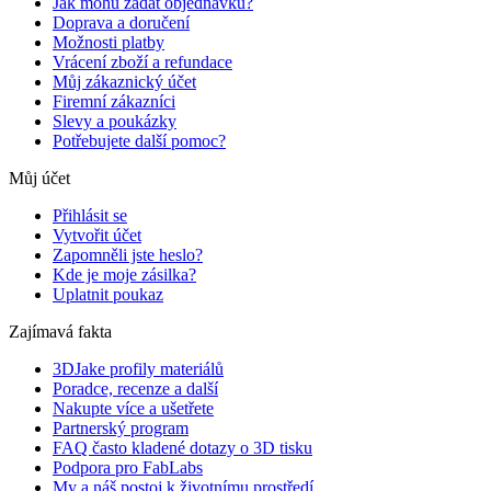
Jak mohu zadat objednávku?
Doprava a doručení
Možnosti platby
Vrácení zboží a refundace
Můj zákaznický účet
Firemní zákazníci
Slevy a poukázky
Potřebujete další pomoc?
Můj účet
Přihlásit se
Vytvořit účet
Zapomněli jste heslo?
Kde je moje zásilka?
Uplatnit poukaz
Zajímavá fakta
3DJake profily materiálů
Poradce, recenze a další
Nakupte více a ušetřete
Partnerský program
FAQ často kladené dotazy o 3D tisku
Podpora pro FabLabs
My a náš postoj k životnímu prostředí