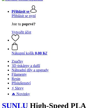
Přihlásit se
Přihlásit se nyní
Jste tu
poprvé?
Vytvořit účet
Nákupní košík
0,00 Kč
Značky
3D tiskárny a další
Náhradní díly a upgrady
Filamenty
Resin
Příslušenství
⚡ Slevy
🔥 Novinky
SUNLU
High-Speed PLA