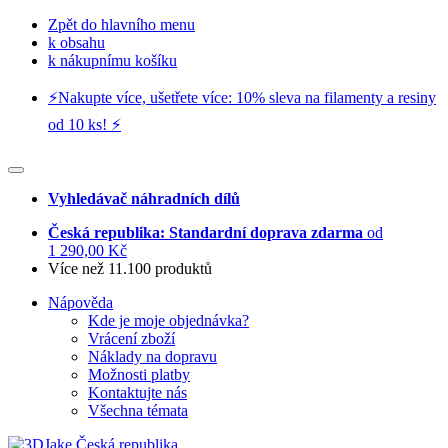
Zpět do hlavního menu
k obsahu
k nákupnímu košíku
⚡️Nakupte více, ušetřete více: 10% sleva na filamenty a resiny
od 10 ks! ⚡️
Vyhledávač náhradních dílů
Česká republika: Standardní doprava zdarma
od
1 290,00 Kč
Více než 11.100 produktů
Nápověda
Kde je moje objednávka?
Vrácení zboží
Náklady na dopravu
Možnosti platby
Kontaktujte nás
Všechna témata