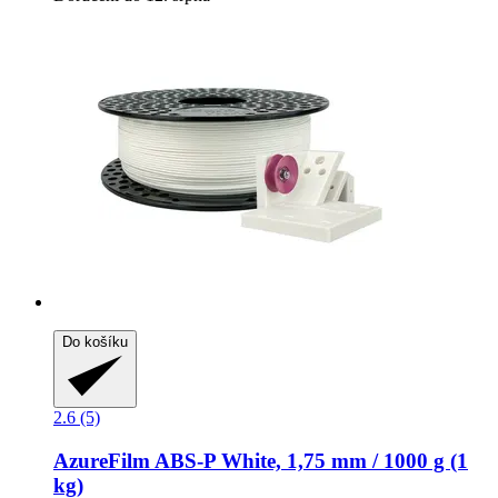
Do košíku
2.6 (5)
AzureFilm
ABS-​P White, 1,75 mm / 1000 g (1
kg)