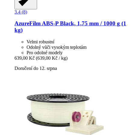
3.4 (8)
AzureFilm
ABS-​P Black, 1,75 mm / 1000 g (1
kg)
Velmi robustní
Odolný vůči vysokým teplotám
Pro odolné modely
639,00 Kč
(639,00 Kč / kg)
Doručení do 12. srpna