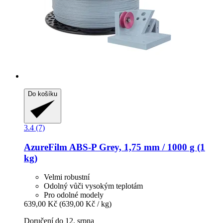
Do košíku
3.4 (7)
AzureFilm
ABS-​P Grey, 1,75 mm / 1000 g (1
kg)
Velmi robustní
Odolný vůči vysokým teplotám
Pro odolné modely
639,00 Kč
(639,00 Kč / kg)
Doručení do 12. srpna