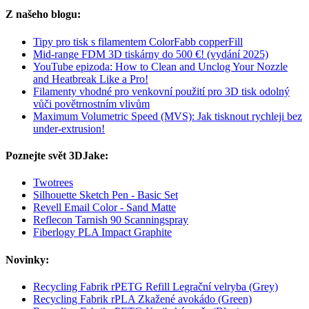
Z našeho blogu:
Tipy pro tisk s filamentem ColorFabb copperFill
Mid-range FDM 3D tiskárny do 500 €! (vydání 2025)
YouTube epizoda: How to Clean and Unclog Your Nozzle
and Heatbreak Like a Pro!
Filamenty vhodné pro venkovní použití pro 3D tisk odolný
vůči povětrnostním vlivům
Maximum Volumetric Speed (MVS): Jak tisknout rychleji bez
under-extrusion!
Poznejte svět 3DJake:
Twotrees
Silhouette Sketch Pen - Basic Set
Revell Email Color - Sand Matte
Reflecon Tarnish 90 Scanningspray
Fiberlogy PLA Impact Graphite
Novinky:
Recycling Fabrik rPETG Refill Legrační velryba (Grey)
Recycling Fabrik rPLA Zkažené avokádo (Green)