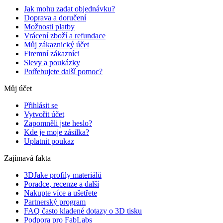
Jak mohu zadat objednávku?
Doprava a doručení
Možnosti platby
Vrácení zboží a refundace
Můj zákaznický účet
Firemní zákazníci
Slevy a poukázky
Potřebujete další pomoc?
Můj účet
Přihlásit se
Vytvořit účet
Zapomněli jste heslo?
Kde je moje zásilka?
Uplatnit poukaz
Zajímavá fakta
3DJake profily materiálů
Poradce, recenze a další
Nakupte více a ušetřete
Partnerský program
FAQ často kladené dotazy o 3D tisku
Podpora pro FabLabs