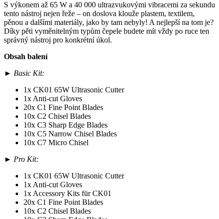
S výkonem až 65 W a 40 000 ultrazvukovými vibracemi za sekundu
tento nástroj nejen řeže – on doslova klouže plastem, textilem,
pěnou a dalšími materiály, jako by tam nebyly! A nejlepší na tom je?
Díky pěti vyměnitelným typům čepele budete mít vždy po ruce ten
správný nástroj pro konkrétní úkol.
Obsah balení
►
Basic Kit:
1x CK01 65W Ultrasonic Cutter
1x Anti-cut Gloves
20x C1 Fine Point Blades
10x C2 Chisel Blades
10x C3 Sharp Edge Blades
10x C5 Narrow Chisel Blades
10x C7 Micro Chisel
►
Pro Kit:
1x CK01 65W Ultrasonic Cutter
1x Anti-cut Gloves
1x Accessory Kits für CK01
20x C1 Fine Point Blades
10x C2 Chisel Blades