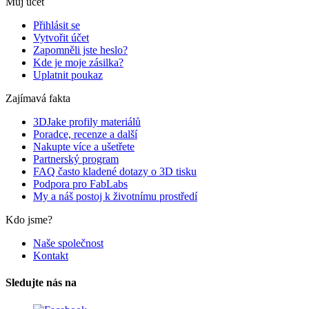
Můj účet
Přihlásit se
Vytvořit účet
Zapomněli jste heslo?
Kde je moje zásilka?
Uplatnit poukaz
Zajímavá fakta
3DJake profily materiálů
Poradce, recenze a další
Nakupte více a ušetřete
Partnerský program
FAQ často kladené dotazy o 3D tisku
Podpora pro FabLabs
My a náš postoj k životnímu prostředí
Kdo jsme?
Naše společnost
Kontakt
Sledujte nás na