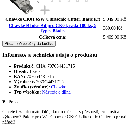
Chawke CK01 65W Ultrasonic Cutter, Basic Kit
5 049,00 Kč
Chawke Blades Kit pro CK01, sada 100 ks, 5
360,00 Kč
Types Blades
Celková cena:
5 409,00 Kč
Přidat obě položky do košíku
Informace a technické údaje o produktu
Produkt č.
CHA-707654431715
Obsah:
1 sada
EAN:
707654431715
Výrobce č.
707654431715
Značka (výrobce):
Chawke
Typ výrobku:
Nástroje a dílna
Popis
Chcete řezat do materiálů jako do másla – s přesností, rychlostí a
výkonem? Pak je pro Vás Chawke CK01 Ultrasonic Cutter to pravé
nářadí!