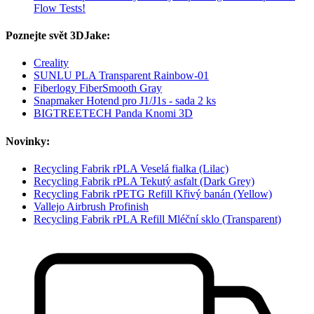
Flow Tests!
Poznejte svět 3DJake:
Creality
SUNLU PLA Transparent Rainbow-01
Fiberlogy FiberSmooth Gray
Snapmaker Hotend pro J1/J1s - sada 2 ks
BIGTREETECH Panda Knomi 3D
Novinky:
Recycling Fabrik rPLA Veselá fialka (Lilac)
Recycling Fabrik rPLA Tekutý asfalt (Dark Grey)
Recycling Fabrik rPETG Refill Křivý banán (Yellow)
Vallejo Airbrush Profinish
Recycling Fabrik rPLA Refill Mléční sklo (Transparent)