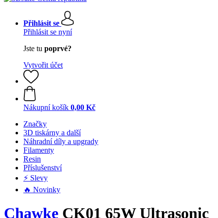
Přihlásit se
Přihlásit se nyní
Jste tu
poprvé?
Vytvořit účet
Nákupní košík
0,00 Kč
Značky
3D tiskárny a další
Náhradní díly a upgrady
Filamenty
Resin
Příslušenství
⚡ Slevy
🔥 Novinky
Chawke
CK01 65W Ultrasonic