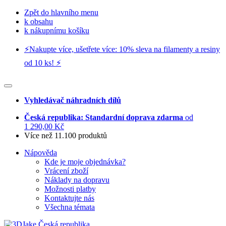
Zpět do hlavního menu
k obsahu
k nákupnímu košíku
⚡️Nakupte více, ušetřete více: 10% sleva na filamenty a resiny
od 10 ks! ⚡️
Vyhledávač náhradních dílů
Česká republika: Standardní doprava zdarma
od
1 290,00 Kč
Více než 11.100 produktů
Nápověda
Kde je moje objednávka?
Vrácení zboží
Náklady na dopravu
Možnosti platby
Kontaktujte nás
Všechna témata