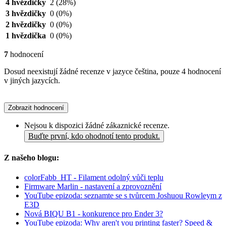
4 hvězdičky
2
(28%)
3 hvězdičky
0
(0%)
2 hvězdičky
0
(0%)
1 hvězdička
0
(0%)
7
hodnocení
Dosud neexistují žádné recenze v jazyce čeština, pouze 4 hodnocení
v jiných jazycích.
Zobrazit hodnocení
Nejsou k dispozici žádné zákaznické recenze.
Buďte první, kdo ohodnotí tento produkt.
Z našeho blogu:
colorFabb_HT - Filament odolný vůči teplu
Firmware Marlin - nastavení a zprovoznění
YouTube epizoda: seznamte se s tvůrcem Joshuou Rowleym z
E3D
Nová BIQU B1 - konkurence pro Ender 3?
YouTube epizoda: Why aren't you printing faster? Speed &