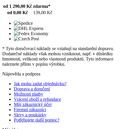
od 1 290,00 Kč
zdarma*
od 0,00 Kč
139,00 Kč
* Tyto doručovací náklady se vztahují na standardní dopravu.
Dodatečné náklady však mohou vzniknout, např. v důsledku
hmotnosti, velikosti nebo vlastností produktů. Tyto informace
naleznete přímo v popisu výrobku.
Nápověda a podpora
Jak mohu zadat objednávku?
Doprava a doručení
Možnosti platby
Vrácení zboží a refundace
Můj zákaznický účet
Firemní zákazníci
Slevy a poukázky
Potřebujete další pomoc?