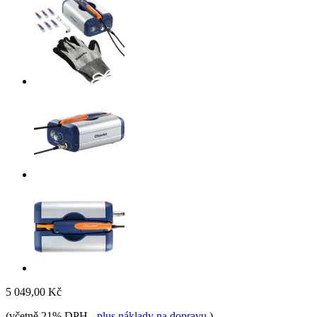
5 049,00 Kč
(včetně 21% DPH
-
plus náklady na dopravu
)