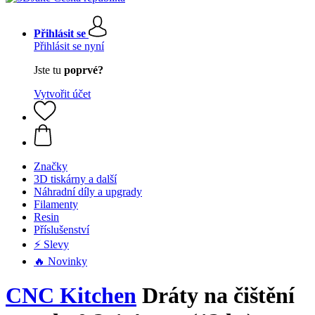
Přihlásit se
Přihlásit se nyní
Jste tu
poprvé?
Vytvořit účet
Značky
3D tiskárny a další
Náhradní díly a upgrady
Filamenty
Resin
Příslušenství
⚡ Slevy
🔥 Novinky
CNC Kitchen
Dráty na čištění