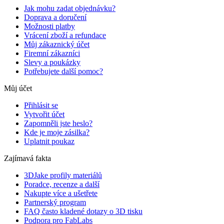
Jak mohu zadat objednávku?
Doprava a doručení
Možnosti platby
Vrácení zboží a refundace
Můj zákaznický účet
Firemní zákazníci
Slevy a poukázky
Potřebujete další pomoc?
Můj účet
Přihlásit se
Vytvořit účet
Zapomněli jste heslo?
Kde je moje zásilka?
Uplatnit poukaz
Zajímavá fakta
3DJake profily materiálů
Poradce, recenze a další
Nakupte více a ušetřete
Partnerský program
FAQ často kladené dotazy o 3D tisku
Podpora pro FabLabs