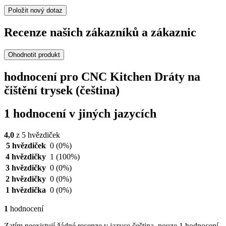
Položit nový dotaz
Recenze našich zákazníků a zákaznic
Ohodnotit produkt
hodnocení pro CNC Kitchen Dráty na
čištění trysek (čeština)
1 hodnocení v jiných jazycích
4,0
z 5 hvězdiček
5 hvězdiček
0
(0%)
4 hvězdičky
1
(100%)
3 hvězdičky
0
(0%)
2 hvězdičky
0
(0%)
1 hvězdička
0
(0%)
1
hodnocení
Zatím neexistují žádné recenze v jazyce čeština, pouze 1 hodnocení