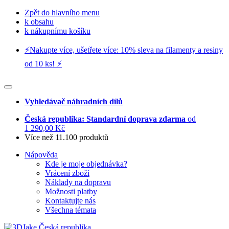
Zpět do hlavního menu
k obsahu
k nákupnímu košíku
⚡️Nakupte více, ušetřete více: 10% sleva na filamenty a resiny
od 10 ks! ⚡️
Vyhledávač náhradních dílů
Česká republika: Standardní doprava zdarma
od
1 290,00 Kč
Více než 11.100 produktů
Nápověda
Kde je moje objednávka?
Vrácení zboží
Náklady na dopravu
Možnosti platby
Kontaktujte nás
Všechna témata