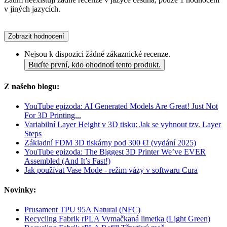
v jiných jazycích.
Zobrazit hodnocení
Nejsou k dispozici žádné zákaznické recenze.
Buďte první, kdo ohodnotí tento produkt.
Z našeho blogu:
YouTube epizoda: AI Generated Models Are Great! Just Not
For 3D Printing...
Variabilní Layer Height v 3D tisku: Jak se vyhnout tzv. Layer
Steps
Základní FDM 3D tiskárny pod 300 €! (vydání 2025)
YouTube epizoda: The Biggest 3D Printer We’ve EVER
Assembled (And It’s Fast!)
Jak používat Vase Mode - režim vázy v softwaru Cura
Novinky:
Prusament TPU 95A Natural (NFC)
Recycling Fabrik rPLA Vymačkaná limetka (Light Green)