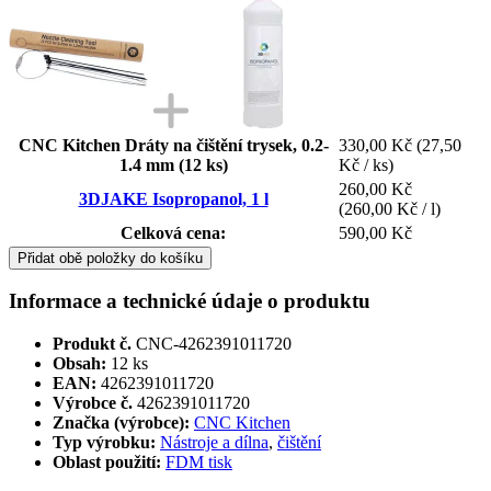
CNC Kitchen Dráty na čištění trysek, 0.2-
330,00 Kč
(27,50
1.4 mm (12 ks)
Kč / ks)
260,00 Kč
3DJAKE Isopropanol, 1 l
(260,00 Kč / l)
Celková cena:
590,00 Kč
Přidat obě položky do košíku
Informace a technické údaje o produktu
Produkt č.
CNC-4262391011720
Obsah:
12 ks
EAN:
4262391011720
Výrobce č.
4262391011720
Značka (výrobce):
CNC Kitchen
Typ výrobku:
Nástroje a dílna
,
čištění
Oblast použití:
FDM tisk