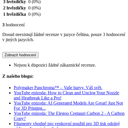
3 hvězdičky
0
(0%)
2 hvězdičky
0
(0%)
1 hvězdička
0
(0%)
3
hodnocení
Dosud neexistují žádné recenze v jazyce čeština, pouze 3 hodnocení
v jiných jazycích.
Zobrazit hodnocení
Nejsou k dispozici žádné zákaznické recenze.
Z našeho blogu:
Polymaker Panchroma™ – Vaše barvy. Váš svět.
YouTube epizoda: How to Clean and Unclog Your Nozzle
and Heatbreak Like a Pro!
YouTube epizoda: AI Generated Models Are Great! Just Not
For 3D Printing...
YouTube epizoda: The Elegoo Centauri Carbon 2 - A Carbon
Copy?
Filamenty vhodné pro venkovní použití pro 3D tisk odolný