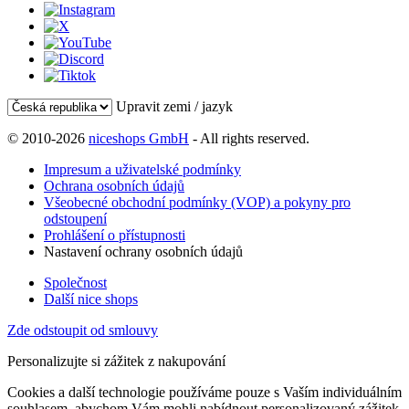
Upravit zemi / jazyk
© 2010-2026
niceshops GmbH
- All rights reserved.
Impresum a uživatelské podmínky
Ochrana osobních údajů
Všeobecné obchodní podmínky (VOP) a pokyny pro
odstoupení
Prohlášení o přístupnosti
Nastavení ochrany osobních údajů
Společnost
Další nice shops
Zde odstoupit od smlouvy
Personalizujte si zážitek z nakupování
Cookies a další technologie používáme pouze s Vaším individuálním
souhlasem, abychom Vám mohli nabídnout personalizovaný zážitek