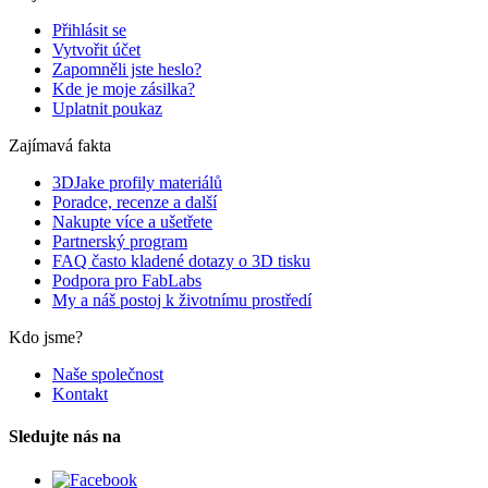
Přihlásit se
Vytvořit účet
Zapomněli jste heslo?
Kde je moje zásilka?
Uplatnit poukaz
Zajímavá fakta
3DJake profily materiálů
Poradce, recenze a další
Nakupte více a ušetřete
Partnerský program
FAQ často kladené dotazy o 3D tisku
Podpora pro FabLabs
My a náš postoj k životnímu prostředí
Kdo jsme?
Naše společnost
Kontakt
Sledujte nás na