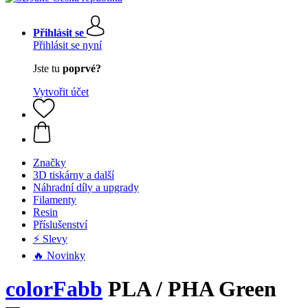
Přihlásit se
Přihlásit se nyní
Jste tu
poprvé?
Vytvořit účet
Značky
3D tiskárny a další
Náhradní díly a upgrady
Filamenty
Resin
Příslušenství
⚡ Slevy
🔥 Novinky
colorFabb
PLA / PHA Green