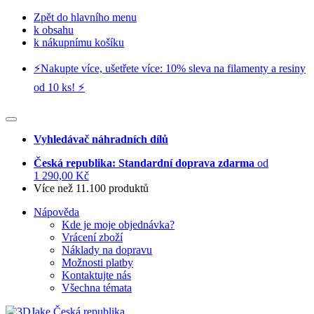
Zpět do hlavního menu
k obsahu
k nákupnímu košíku
⚡️Nakupte více, ušetřete více: 10% sleva na filamenty a resiny
od 10 ks! ⚡️
Vyhledávač náhradních dílů
Česká republika: Standardní doprava zdarma
od
1 290,00 Kč
Více než 11.100 produktů
Nápověda
Kde je moje objednávka?
Vrácení zboží
Náklady na dopravu
Možnosti platby
Kontaktujte nás
Všechna témata