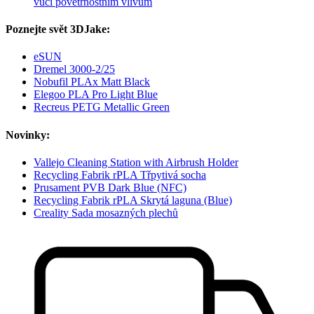
vůči povětrnostním vlivům
Poznejte svět 3DJake:
eSUN
Dremel 3000-2/25
Nobufil PLAx Matt Black
Elegoo PLA Pro Light Blue
Recreus PETG Metallic Green
Novinky:
Vallejo Cleaning Station with Airbrush Holder
Recycling Fabrik rPLA Třpytivá socha
Prusament PVB Dark Blue (NFC)
Recycling Fabrik rPLA Skrytá laguna (Blue)
Creality Sada mosazných plechů