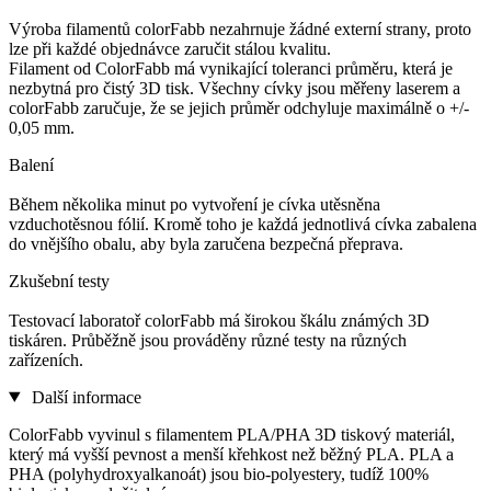
Výroba filamentů colorFabb nezahrnuje žádné externí strany, proto
lze při každé objednávce zaručit stálou kvalitu.
Filament od ColorFabb má vynikající toleranci průměru, která je
nezbytná pro čistý 3D tisk. Všechny cívky jsou měřeny laserem a
colorFabb zaručuje, že se jejich průměr odchyluje maximálně o +/-
0,05 mm.
Balení
Během několika minut po vytvoření je cívka utěsněna
vzduchotěsnou fólií. Kromě toho je každá jednotlivá cívka zabalena
do vnějšího obalu, aby byla zaručena bezpečná přeprava.
Zkušební testy
Testovací laboratoř colorFabb má širokou škálu známých 3D
tiskáren. Průběžně jsou prováděny různé testy na různých
zařízeních.
Další informace
ColorFabb vyvinul s filamentem PLA/PHA 3D tiskový materiál,
který má vyšší pevnost a menší křehkost než běžný PLA. PLA a
PHA (polyhydroxyalkanoát) jsou bio-polyestery, tudíž 100%