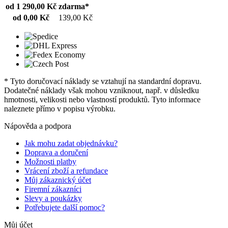
od 1 290,00 Kč
zdarma*
od 0,00 Kč
139,00 Kč
* Tyto doručovací náklady se vztahují na standardní dopravu.
Dodatečné náklady však mohou vzniknout, např. v důsledku
hmotnosti, velikosti nebo vlastností produktů. Tyto informace
naleznete přímo v popisu výrobku.
Nápověda a podpora
Jak mohu zadat objednávku?
Doprava a doručení
Možnosti platby
Vrácení zboží a refundace
Můj zákaznický účet
Firemní zákazníci
Slevy a poukázky
Potřebujete další pomoc?
Můj účet