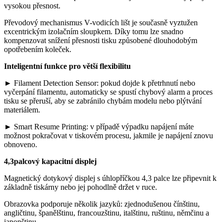
vysokou přesnost.
Převodový mechanismus V-vodicích lišt je současně vyztužen
excentrickým izolačním sloupkem. Díky tomu lze snadno
kompenzovat snížení přesnosti tisku způsobené dlouhodobým
opotřebením koleček.
Inteligentní funkce pro větší flexibilitu
► Filament Detection Sensor: pokud dojde k přetrhnutí nebo
vyčerpání filamentu, automaticky se spustí chybový alarm a proces
tisku se přeruší, aby se zabránilo chybám modelu nebo plýtvání
materiálem.
► Smart Resume Printing: v případě výpadku napájení máte
možnost pokračovat v tiskovém procesu, jakmile je napájení znovu
obnoveno.
4,3palcový kapacitní displej
Magnetický dotykový displej s úhlopříčkou 4,3 palce lze připevnit k
základně tiskárny nebo jej pohodlně držet v ruce.
Obrazovka podporuje několik jazyků: zjednodušenou čínštinu,
angličtinu, španělštinu, francouzštinu, italštinu, ruštinu, němčinu a
japonštinu.