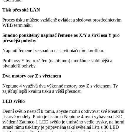
Tisk přes sítě LAN
Proces tisku můžete vzdáleně ovládat a sledovat prostřednictvím
WEB terminálu.
Snadno použitelný napínač řemene os X/Y a širší osa Y pro
přesnější pohyby
Napnutí řemene lze snadno nastavit otáčením knoflíku.
Profil osy Y byl rozšířen (na 56 mm) umožňuje stabilnější a
plynulejší pohyby.
Dva motory osy Z s vřetenem
Neptune 4 využívá dva výkonné motory osy Z s vřetenem. Ty
zajišťují lepší kvalitu tisku a větší přesnost.
LED světlo
Denní světlo nestačí k tomu, abyste mohli obdivovat své kreativní
tiskové modely. Proto je tiskárna Neptune 4 nyní vybavena LED
světlem! Zatímco 1 LED světlo je umístěno vedle trysky, na horní
straně rámu tiskárny je připevněna také světelná lišta s 30 LED