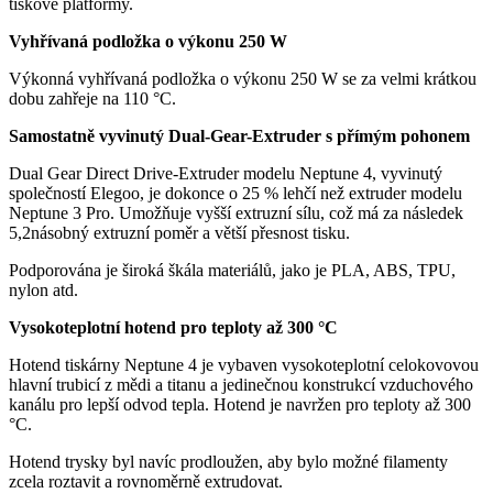
tiskové platformy.
Vyhřívaná podložka o výkonu 250 W
Výkonná vyhřívaná podložka o výkonu 250 W se za velmi krátkou
dobu zahřeje na 110 °C.
Samostatně vyvinutý Dual-Gear-Extruder s přímým pohonem
Dual Gear Direct Drive-Extruder modelu Neptune 4, vyvinutý
společností Elegoo, je dokonce o 25 % lehčí než extruder modelu
Neptune 3 Pro. Umožňuje vyšší extruzní sílu, což má za následek
5,2násobný extruzní poměr a větší přesnost tisku.
Podporována je široká škála materiálů, jako je PLA, ABS, TPU,
nylon atd.
Vysokoteplotní hotend pro teploty až 300 °C
Hotend tiskárny Neptune 4 je vybaven vysokoteplotní celokovovou
hlavní trubicí z mědi a titanu a jedinečnou konstrukcí vzduchového
kanálu pro lepší odvod tepla. Hotend je navržen pro teploty až 300
°C.
Hotend trysky byl navíc prodloužen, aby bylo možné filamenty
zcela roztavit a rovnoměrně extrudovat.