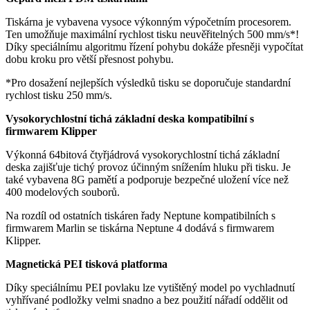
Tiskárna je vybavena vysoce výkonným výpočetním procesorem.
Ten umožňuje maximální rychlost tisku neuvěřitelných 500 mm/s*!
Díky speciálnímu algoritmu řízení pohybu dokáže přesněji vypočítat
dobu kroku pro větší přesnost pohybu.
*Pro dosažení nejlepších výsledků tisku se doporučuje standardní
rychlost tisku 250 mm/s.
Vysokorychlostní tichá základní deska kompatibilní s
firmwarem Klipper
Výkonná 64bitová čtyřjádrová vysokorychlostní tichá základní
deska zajišťuje tichý provoz účinným snížením hluku při tisku. Je
také vybavena 8G pamětí a podporuje bezpečné uložení více než
400 modelových souborů.
Na rozdíl od ostatních tiskáren řady Neptune kompatibilních s
firmwarem Marlin se tiskárna Neptune 4 dodává s firmwarem
Klipper.
Magnetická PEI tisková platforma
Díky speciálnímu PEI povlaku lze vytištěný model po vychladnutí
vyhřívané podložky velmi snadno a bez použití nářadí oddělit od