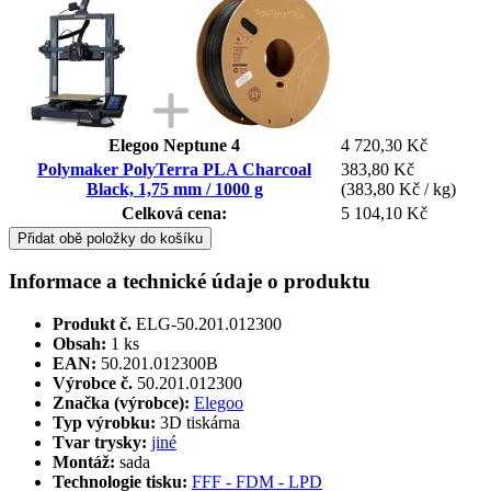
Elegoo Neptune 4
4 720,30 Kč
Polymaker PolyTerra PLA Charcoal
383,80 Kč
Black, 1,75 mm / 1000 g
(383,80 Kč / kg)
Celková cena:
5 104,10 Kč
Přidat obě položky do košíku
Informace a technické údaje o produktu
Produkt č.
ELG-50.201.012300
Obsah:
1 ks
EAN:
50.201.012300B
Výrobce č.
50.201.012300
Značka (výrobce):
Elegoo
Typ výrobku:
3D tiskárna
Tvar trysky:
jiné
Montáž:
sada
Technologie tisku:
FFF - FDM - LPD