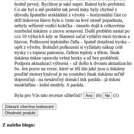
hodně pevný. Rychlost je také super. Balení bylo perfektní.
Co ale byl u mě problém tak první tisky byly chybné z
důvodu špatného seskládání z výroby – horizontální část co
drží tiskovou hlavu byla o 1mm na levé straně popadnuta,
nebyly seřízené vodící kolečka - muselo dojít k celkovému
rozebrání tiskárny a znovu sestavení. Další problém nastal po
cca 10 výtiscích kdy se filament začal vytláčet mezi tryskou a
hlavou. Poškození teplotního čidla – špatně dotažená tryska –
opět z výroby. Bohužel poškození si vyžádalo nákup celé
trysky i s topnou patronou, čidlem teploty a tělem. Jinak
tiskárna tiskne opravdu velmi hezky a už bez problémů.
Podpora aktualizací výborná – už došlo k dvoum aktualizacím
fw. Jen pozor na verze, které se liší tím jaké jsou u tiskárny
použité motory!(návod je na youtube) Jinak tiskárnu určitě
doporučuji - na nenáročný domácí tisk paráda - já tisknu
modelařinu - lodní modely. A paráda.
Byla pro Vás tato recenze užitečná?
(6)
(1)
Ano
Ne
Zobrazit všechna hodnocení
Ohodnotit produkt
Z našeho blogu: