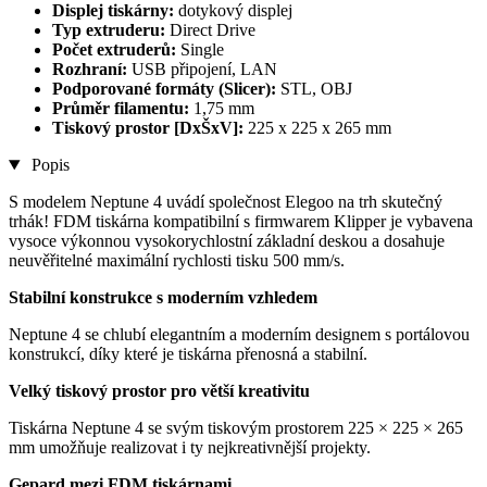
Displej tiskárny:
dotykový displej
Typ extruderu:
Direct Drive
Počet extruderů:
Single
Rozhraní:
USB připojení, LAN
Podporované formáty (Slicer):
STL, OBJ
Průměr filamentu:
1,75 mm
Tiskový prostor [DxŠxV]:
225 x 225 x 265 mm
Popis
S modelem Neptune 4 uvádí společnost Elegoo na trh skutečný
trhák! FDM tiskárna kompatibilní s firmwarem Klipper je vybavena
vysoce výkonnou vysokorychlostní základní deskou a dosahuje
neuvěřitelné maximální rychlosti tisku 500 mm/s.
Stabilní konstrukce s moderním vzhledem
Neptune 4 se chlubí elegantním a moderním designem s portálovou
konstrukcí, díky které je tiskárna přenosná a stabilní.
Velký tiskový prostor pro větší kreativitu
Tiskárna Neptune 4 se svým tiskovým prostorem 225 × 225 × 265
mm umožňuje realizovat i ty nejkreativnější projekty.
Gepard mezi FDM tiskárnami