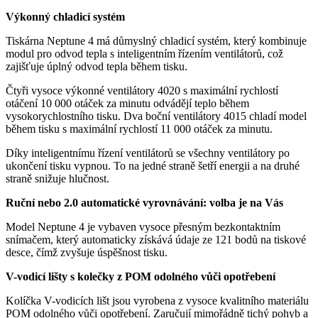
Výkonný chladicí systém
Tiskárna Neptune 4 má důmyslný chladicí systém, který kombinuje
modul pro odvod tepla s inteligentním řízením ventilátorů, což
zajišťuje úplný odvod tepla během tisku.
Čtyři vysoce výkonné ventilátory 4020 s maximální rychlostí
otáčení 10 000 otáček za minutu odvádějí teplo během
vysokorychlostního tisku. Dva boční ventilátory 4015 chladí model
během tisku s maximální rychlostí 11 000 otáček za minutu.
Díky inteligentnímu řízení ventilátorů se všechny ventilátory po
ukončení tisku vypnou. To na jedné straně šetří energii a na druhé
straně snižuje hlučnost.
Ruční nebo 2.0 automatické vyrovnávání: volba je na Vás
Model Neptune 4 je vybaven vysoce přesným bezkontaktním
snímačem, který automaticky získává údaje ze 121 bodů na tiskové
desce, čímž zvyšuje úspěšnost tisku.
V-vodicí lišty s kolečky z POM odolného vůči opotřebení
Kolíčka V-vodicích lišt jsou vyrobena z vysoce kvalitního materiálu
POM odolného vůči opotřebení. Zaručují mimořádně tichý pohyb a