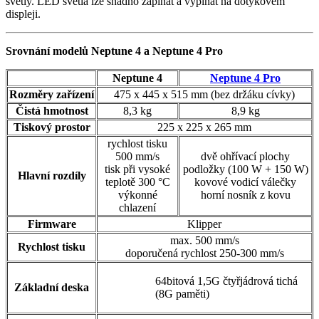
světly. LED světla lze snadno zapínat a vypínat na dotykovém
displeji.
Srovnání modelů Neptune 4 a Neptune 4 Pro
Neptune 4
Neptune 4 Pro
Rozměry zařízení
475 x 445 x 515 mm (bez držáku cívky)
Čistá hmotnost
8,3 kg
8,9 kg
Tiskový prostor
225 x 225 x 265 mm
rychlost tisku
500 mm/s
dvě ohřívací plochy
tisk při vysoké
podložky (100 W + 150 W)
Hlavní rozdíly
teplotě 300 °C
kovové vodicí válečky
výkonné
horní nosník z kovu
chlazení
Firmware
Klipper
max. 500 mm/s
Rychlost tisku
doporučená rychlost 250-300 mm/s
64bitová 1,5G čtyřjádrová tichá
Základní deska
(8G paměti)