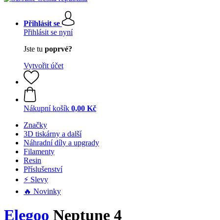
Přihlásit se
Přihlásit se nyní
Jste tu
poprvé?
Vytvořit účet
Nákupní košík
0,00 Kč
Značky
3D tiskárny a další
Náhradní díly a upgrady
Filamenty
Resin
Příslušenství
⚡ Slevy
🔥 Novinky
Elegoo
Neptune 4