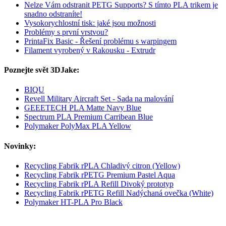
Nelze Vám odstranit PETG Supports? S tímto PLA trikem je
snadno odstraníte!
Vysokorychlostní tisk: jaké jsou možnosti
Problémy s první vrstvou?
PrintaFix Basic - Řešení problému s warpingem
Filament vyrobený v Rakousku - Extrudr
Poznejte svět 3DJake:
BIQU
Revell Military Aircraft Set - Sada na malování
GEEETECH PLA Matte Navy Blue
Spectrum PLA Premium Carribean Blue
Polymaker PolyMax PLA Yellow
Novinky:
Recycling Fabrik rPLA Chladivý citron (Yellow)
Recycling Fabrik rPETG Premium Pastel Aqua
Recycling Fabrik rPLA Refill Divoký prototyp
Recycling Fabrik rPETG Refill Nadýchaná ovečka (White)
Polymaker HT-PLA Pro Black