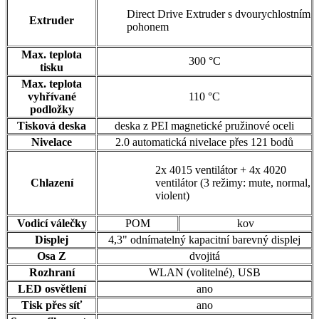
Direct Drive Extruder s dvourychlostním
Extruder
pohonem
Max. teplota
300 °C
tisku
Max. teplota
vyhřívané
110 °C
podložky
Tisková deska
deska z PEI magnetické pružinové oceli
Nivelace
2.0 automatická nivelace přes 121 bodů
2x 4015 ventilátor + 4x 4020
Chlazení
ventilátor (3 režimy: mute, normal,
violent)
Vodicí válečky
POM
kov
Displej
4,3" odnímatelný kapacitní barevný displej
Osa Z
dvojitá
Rozhraní
WLAN (volitelné), USB
LED osvětlení
ano
Tisk přes síť
ano