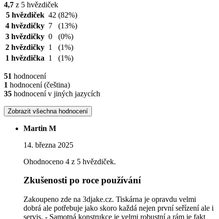
4,7
z 5 hvězdiček
5 hvězdiček
42
(82%)
4 hvězdičky
7
(13%)
3 hvězdičky
0
(0%)
2 hvězdičky
1
(1%)
1 hvězdička
1
(1%)
51
hodnocení
1
hodnocení (čeština)
35
hodnocení v jiných jazycích
Zobrazit všechna hodnocení
Martin M
14. března 2025
Ohodnoceno 4 z 5 hvězdiček.
Zkušenosti po roce používání
Zakoupeno zde na 3djake.cz. Tiskárna je opravdu velmi
dobrá ale potřebuje jako skoro každá nejen první seřízení ale i
servis. - Samotná konstrukce je velmi robustní a rám je fakt