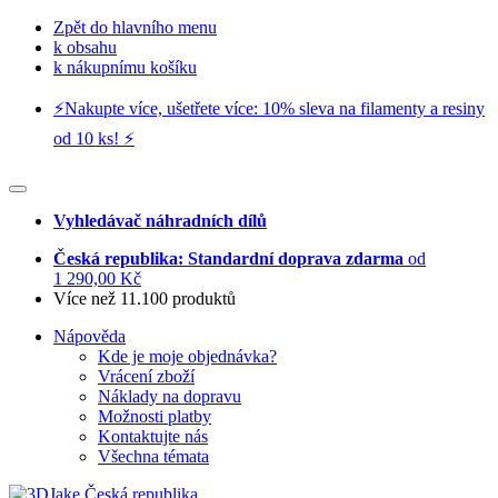
Zpět do hlavního menu
k obsahu
k nákupnímu košíku
⚡️Nakupte více, ušetřete více: 10% sleva na filamenty a resiny
od 10 ks! ⚡️
Vyhledávač náhradních dílů
Česká republika: Standardní doprava zdarma
od
1 290,00 Kč
Více než 11.100 produktů
Nápověda
Kde je moje objednávka?
Vrácení zboží
Náklady na dopravu
Možnosti platby
Kontaktujte nás
Všechna témata