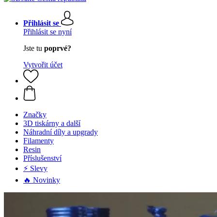
Přihlásit se
Přihlásit se nyní
Jste tu
poprvé?
Vytvořit účet
Značky
3D tiskárny a další
Náhradní díly a upgrady
Filamenty
Resin
Příslušenství
⚡ Slevy
🔥 Novinky