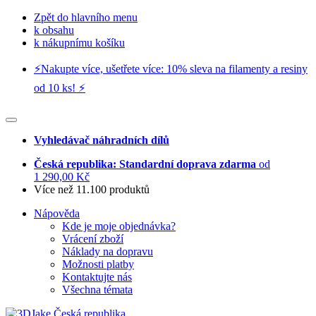
Zpět do hlavního menu
k obsahu
k nákupnímu košíku
⚡️Nakupte více, ušetřete více: 10% sleva na filamenty a resiny
od 10 ks! ⚡️
Vyhledávač náhradních dílů
Česká republika: Standardní doprava zdarma
od
1 290,00 Kč
Více než 11.100 produktů
Nápověda
Kde je moje objednávka?
Vrácení zboží
Náklady na dopravu
Možnosti platby
Kontaktujte nás
Všechna témata