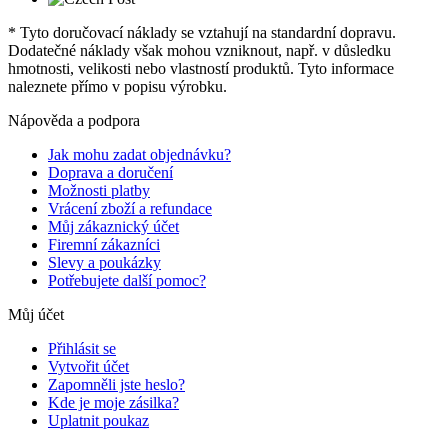
* Tyto doručovací náklady se vztahují na standardní dopravu.
Dodatečné náklady však mohou vzniknout, např. v důsledku
hmotnosti, velikosti nebo vlastností produktů. Tyto informace
naleznete přímo v popisu výrobku.
Nápověda a podpora
Jak mohu zadat objednávku?
Doprava a doručení
Možnosti platby
Vrácení zboží a refundace
Můj zákaznický účet
Firemní zákazníci
Slevy a poukázky
Potřebujete další pomoc?
Můj účet
Přihlásit se
Vytvořit účet
Zapomněli jste heslo?
Kde je moje zásilka?
Uplatnit poukaz