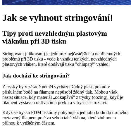
Jak se vyhnout stringování!
Tipy proti nevzhledným plastovým
vláknům při 3D tisku
Stringování (nitkování) je jedním z nejčastějších a nepříjemných
problémů při 3D tisku - vede k vzniku tenkých, nevzhledných
plastových vláken, které dodávají tisku "chlupatý" vzhled.
Jak dochází ke stringování?
Z trysky by v zásadě neměl vycházet žádný plast, pokud v
příslušném bodě na filament nepůsobí žádný tlak. Mohou však
nastat situace, kdy materiál „odkapává“ z trysky (oozing), když je
filament vystaven ohřívacímu prvku a v trysce se roztaví.
Když se tryska FDM tiskárny pohybuje z jednoho bodu do druhého,
roztavený filament poté za sebou tahá vlákna, která ztuhnou a
přilnou k vytištěným částem.