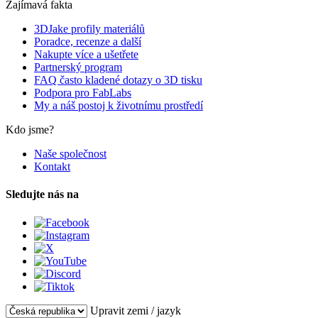
Zajímavá fakta
3DJake profily materiálů
Poradce, recenze a další
Nakupte více a ušetřete
Partnerský program
FAQ často kladené dotazy o 3D tisku
Podpora pro FabLabs
My a náš postoj k životnímu prostředí
Kdo jsme?
Naše společnost
Kontakt
Sledujte nás na
Upravit zemi / jazyk