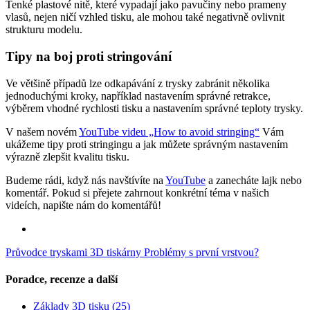
Tenké plastové nitě, které vypadají jako pavučiny nebo prameny
vlasů, nejen ničí vzhled tisku, ale mohou také negativně ovlivnit
strukturu modelu.
Tipy na boj proti stringování
Ve většině případů lze odkapávání z trysky zabránit několika
jednoduchými kroky, například nastavením správné retrakce,
výběrem vhodné rychlosti tisku a nastavením správné teploty trysky.
V našem novém
YouTube videu „How to avoid stringing“
Vám
ukážeme tipy proti stringingu a jak můžete správným nastavením
výrazně zlepšit kvalitu tisku.
Budeme rádi, když nás navštívíte na
YouTube
a zanecháte lajk nebo
komentář. Pokud si přejete zahrnout konkrétní téma v našich
videích, napište nám do komentářů!
Průvodce tryskami 3D tiskárny
Problémy s první vrstvou?
Poradce, recenze a další
Základy 3D tisku
(25)