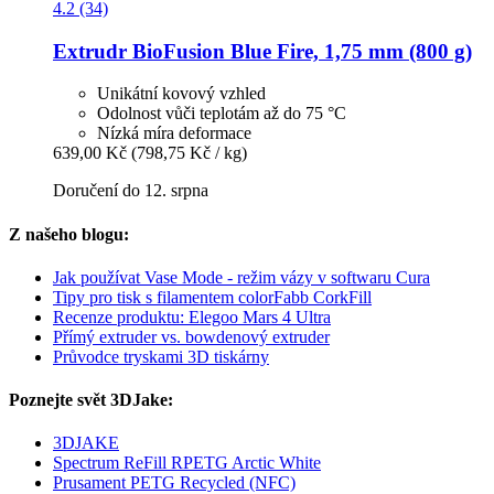
4.2 (34)
Extrudr
BioFusion Blue Fire, 1,75 mm (800 g)
Unikátní kovový vzhled
Odolnost vůči teplotám až do 75 °C
Nízká míra deformace
639,00 Kč
(798,75 Kč / kg)
Doručení do 12. srpna
Z našeho blogu:
Jak používat Vase Mode - režim vázy v softwaru Cura
Tipy pro tisk s filamentem colorFabb CorkFill
Recenze produktu: Elegoo Mars 4 Ultra
Přímý extruder vs. bowdenový extruder
Průvodce tryskami 3D tiskárny
Poznejte svět 3DJake:
3DJAKE
Spectrum ReFill RPETG Arctic White
Prusament PETG Recycled (NFC)