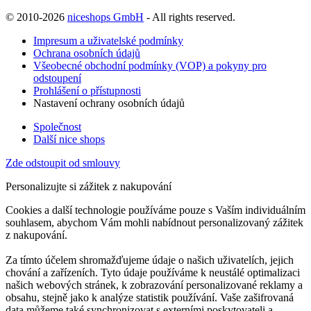
© 2010-2026
niceshops GmbH
- All rights reserved.
Impresum a uživatelské podmínky
Ochrana osobních údajů
Všeobecné obchodní podmínky (VOP) a pokyny pro
odstoupení
Prohlášení o přístupnosti
Nastavení ochrany osobních údajů
Společnost
Další nice shops
Zde odstoupit od smlouvy
Personalizujte si zážitek z nakupování
Cookies a další technologie používáme pouze s Vaším individuálním
souhlasem, abychom Vám mohli nabídnout personalizovaný zážitek
z nakupování.
Za tímto účelem shromažďujeme údaje o našich uživatelích, jejich
chování a zařízeních. Tyto údaje používáme k neustálé optimalizaci
našich webových stránek, k zobrazování personalizované reklamy a
obsahu, stejně jako k analýze statistik používání. Vaše zašifrovaná
data můžeme také synchronizovat s externími poskytovateli a