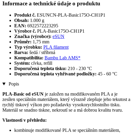
Informace a technické údaje o produktu
Produkt č.
ESUNCN-PLA-Basic175O-CH1P1
Obsah:
1.000 g
EAN:
6922572223295
Výrobce č.
PLA-Basic175O-CH1P1
Značka (výrobce):
eSUN
Průměr:
1,75 mm
Typ výrobku:
PLA filament
Barva:
šedá / stříbrná
Kompatibilita:
Bambu Lab AMS*
Systém:
cívka, refill
Doporučená teplota tisku:
210 - 230 °C
Doporučená teplota vyhřívané podložky:
45 - 60 °C
Popis
PLA-Basic od eSUN
je založen na modifikovaném PLA a je
zesílen speciálním materiálem, který výrazně zlepšuje jeho tekutost a
rychlý tiskový výkon pro požadavky vysokorychlostního tisku.
Materiál se snadno tiskne, nekroutí se a má dobrou kvalitu tvaru.
Vlastnosti v přehledu:
kombinuje modifikované PLA se speciálním materiálem,