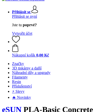
Přihlásit se
Přihlásit se nyní
Jste tu
poprvé?
Vytvořit účet
Nákupní košík
0,00 Kč
Značky
3D tiskárny a další
Náhradní díly a upgrady
Filamenty
Resin
Příslušenství
⚡ Slevy
🔥 Novinky
eSUN
PLA-Basic Concrete