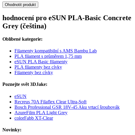
Ohodnotit produkt
hodnocení pro eSUN PLA-Basic Concrete
Grey (čeština)
Oblíbené kategorie:
Filamenty kompatibilní s AMS Bambu Lab
PLA filament s průměrem 1,75 mm
eSUN PLA Basic filamenty
PLA filamenty bez cívky
Filamenty bez cívky
Poznejte svět 3DJake:
eSUN
Recreus 70A Filaflex Clear Ultra-Soft
Bosch Professional GSR 18V-45 Aku vrtací šroubovák
AzureFilm PLA Light Grey
colorFabb XT-Clear
Novinky: