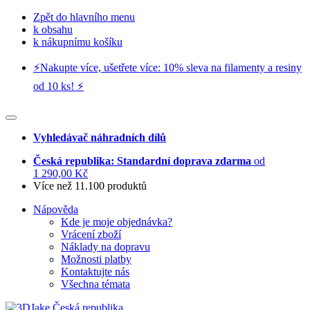
Zpět do hlavního menu
k obsahu
k nákupnímu košíku
⚡️Nakupte více, ušetřete více: 10% sleva na filamenty a resiny
od 10 ks! ⚡️
Vyhledávač náhradních dílů
Česká republika: Standardní doprava zdarma
od
1 290,00 Kč
Více než 11.100 produktů
Nápověda
Kde je moje objednávka?
Vrácení zboží
Náklady na dopravu
Možnosti platby
Kontaktujte nás
Všechna témata