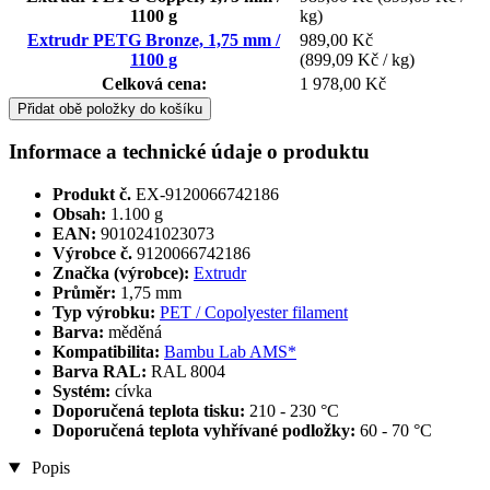
1100 g
kg)
Extrudr PETG Bronze, 1,75 mm /
989,00 Kč
1100 g
(899,09 Kč / kg)
Celková cena:
1 978,00 Kč
Přidat obě položky do košíku
Informace a technické údaje o produktu
Produkt č.
EX-9120066742186
Obsah:
1.100 g
EAN:
9010241023073
Výrobce č.
9120066742186
Značka (výrobce):
Extrudr
Průměr:
1,75 mm
Typ výrobku:
PET / Copolyester filament
Barva:
měděná
Kompatibilita:
Bambu Lab AMS*
Barva RAL:
RAL 8004
Systém:
cívka
Doporučená teplota tisku:
210 - 230 °C
Doporučená teplota vyhřívané podložky:
60 - 70 °C
Popis