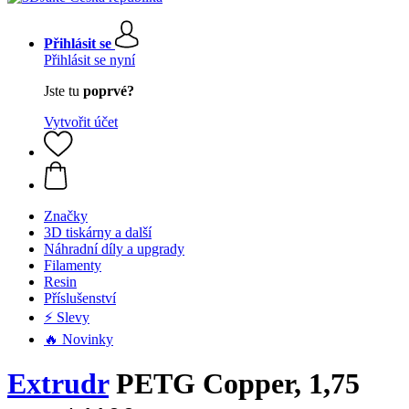
Přihlásit se
Přihlásit se nyní
Jste tu
poprvé?
Vytvořit účet
Značky
3D tiskárny a další
Náhradní díly a upgrady
Filamenty
Resin
Příslušenství
⚡ Slevy
🔥 Novinky
Extrudr
PETG Copper, 1,75