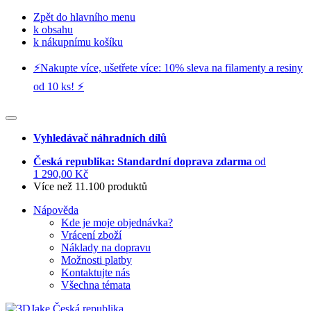
Zpět do hlavního menu
k obsahu
k nákupnímu košíku
⚡️Nakupte více, ušetřete více: 10% sleva na filamenty a resiny
od 10 ks! ⚡️
Vyhledávač náhradních dílů
Česká republika: Standardní doprava zdarma
od
1 290,00 Kč
Více než 11.100 produktů
Nápověda
Kde je moje objednávka?
Vrácení zboží
Náklady na dopravu
Možnosti platby
Kontaktujte nás
Všechna témata