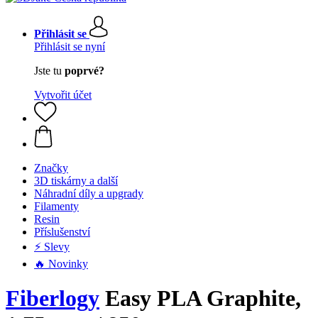
Přihlásit se
Přihlásit se nyní
Jste tu
poprvé?
Vytvořit účet
Značky
3D tiskárny a další
Náhradní díly a upgrady
Filamenty
Resin
Příslušenství
⚡ Slevy
🔥 Novinky
Fiberlogy
Easy PLA Graphite,