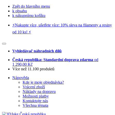
Zpět do hlavního menu
k obsahu
k nákupnímu košíku
⚡️Nakupte více, ušetřete více: 10% sleva na filamenty a resiny
od 10 ks! ⚡️
Vyhledávač náhradních dílů
Česká republika: Standardní doprava zdarma
od
1 290,00 Kč
Více než 11.100 produktů
Nápověda
Kde je moje objednávka?
Vrácení zboží
Náklady na dopravu
Možnosti platby
Kontaktujte nás
Všechna témata