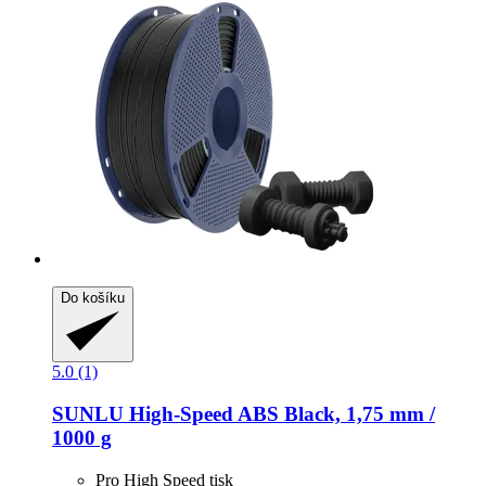
Do košíku
5.0 (1)
SUNLU
High-​Speed ABS Black, 1,75 mm /
1000 g
Pro High Speed tisk