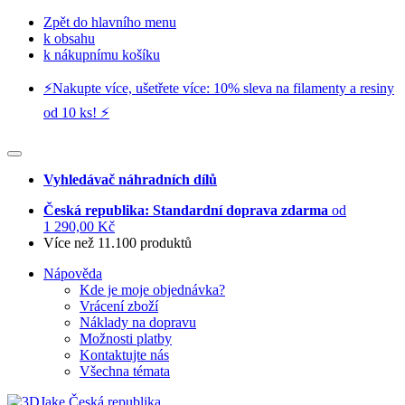
Zpět do hlavního menu
k obsahu
k nákupnímu košíku
⚡️Nakupte více, ušetřete více: 10% sleva na filamenty a resiny
od 10 ks! ⚡️
Vyhledávač náhradních dílů
Česká republika: Standardní doprava zdarma
od
1 290,00 Kč
Více než 11.100 produktů
Nápověda
Kde je moje objednávka?
Vrácení zboží
Náklady na dopravu
Možnosti platby
Kontaktujte nás
Všechna témata