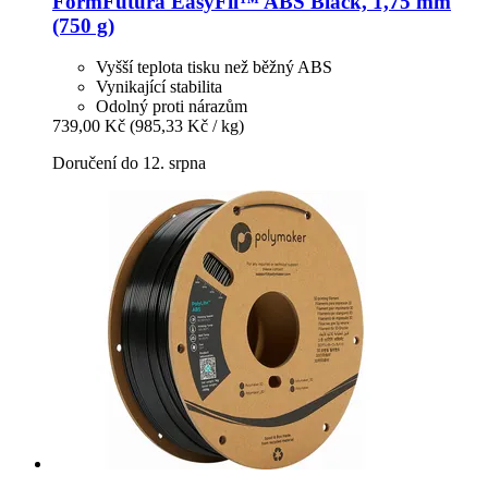
FormFutura
EasyFil™ ABS Black, 1,75 mm
(750 g)
Vyšší teplota tisku než běžný ABS
Vynikající stabilita
Odolný proti nárazům
739,00 Kč
(985,33 Kč / kg)
Doručení do 12. srpna