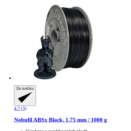
Do košíku
4.7 (3)
Nobufil
ABSx Black, 1,75 mm / 1000 g