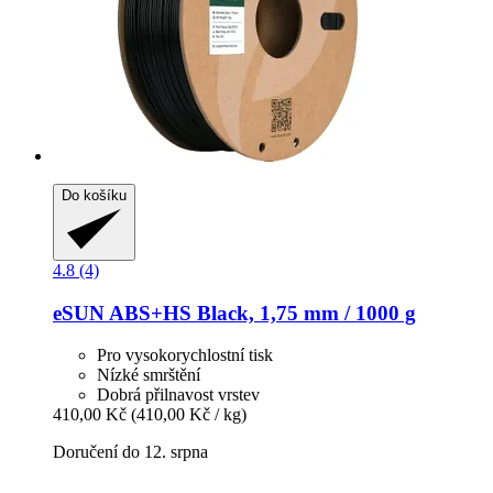
Do košíku
4.8 (4)
eSUN
ABS+HS Black, 1,75 mm / 1000 g
Pro vysokorychlostní tisk
Nízké smrštění
Dobrá přilnavost vrstev
410,00 Kč
(410,00 Kč / kg)
Doručení do 12. srpna