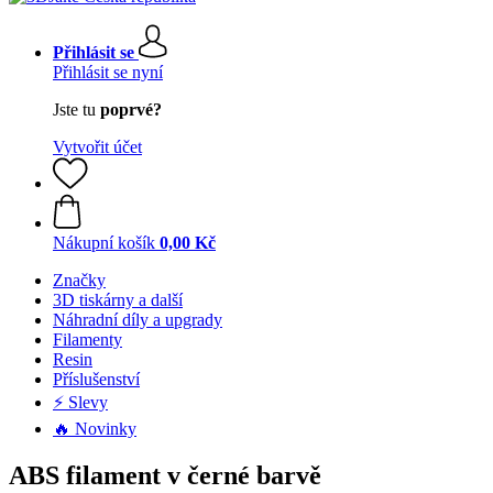
Přihlásit se
Přihlásit se nyní
Jste tu
poprvé?
Vytvořit účet
Nákupní košík
0,00 Kč
Značky
3D tiskárny a další
Náhradní díly a upgrady
Filamenty
Resin
Příslušenství
⚡ Slevy
🔥 Novinky
ABS filament v černé barvě