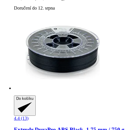
Doručení do 12. srpna
Do košíku
4.4 (13)
Extrudr
DuraPro ABS Black, 1,75 mm / 750 g