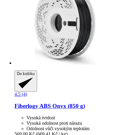
Do košíku
4.5 (4)
Fiberlogy
ABS Onyx (850 g)
Vysoká tvrdost
Vysoká odolnost proti nárazu
Odolnost vůči vysokým teplotám
569,00 Kč
(669,41 Kč / kg)