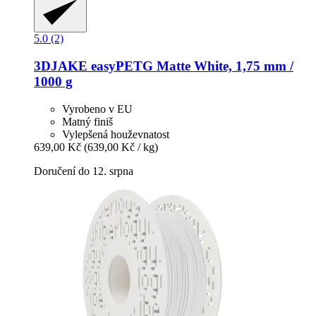
5.0 (2)
3DJAKE
easyPETG Matte White, 1,75 mm /
1000 g
Vyrobeno v EU
Matný finiš
Vylepšená houževnatost
639,00 Kč
(639,00 Kč / kg)
Doručení do 12. srpna