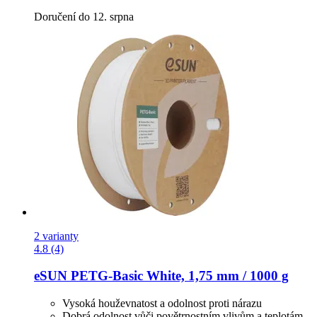
Doručení do 12. srpna
2 varianty
4.8 (4)
eSUN
PETG-​Basic White, 1,75 mm / 1000 g
Vysoká houževnatost a odolnost proti nárazu
Dobrá odolnost vůči povětrnostním vlivům a teplotám