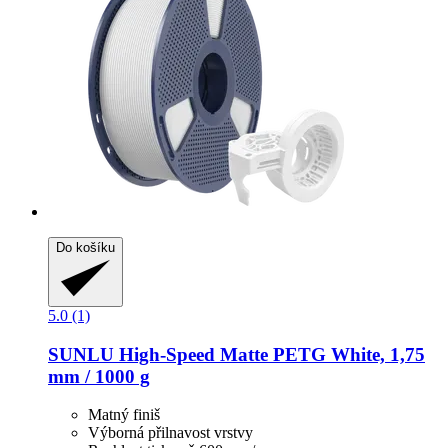
Do košíku
5.0 (1)
SUNLU
High-​Speed Matte PETG White, 1,75
mm / 1000 g
Matný finiš
Výborná přilnavost vrstvy