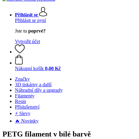
Přihlásit se
Přihlásit se nyní
Jste tu
poprvé?
Vytvořit účet
Nákupní košík
0,00 Kč
Značky
3D tiskárny a další
Náhradní díly a upgrady
Filamenty
Resin
Příslušenství
⚡ Slevy
🔥 Novinky
PETG filament v bílé barvě