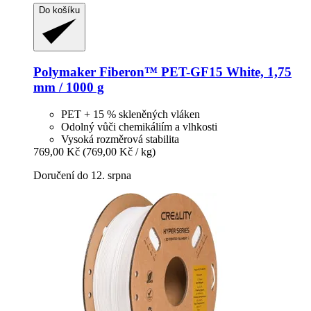
Do košíku
Polymaker
Fiberon™ PET-​GF15 White, 1,75
mm / 1000 g
PET + 15 % skleněných vláken
Odolný vůči chemikáliím a vlhkosti
Vysoká rozměrová stabilita
769,00 Kč
(769,00 Kč / kg)
Doručení do 12. srpna