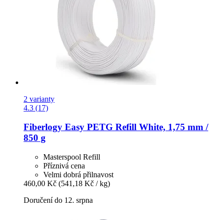
2 varianty
4.3 (17)
Fiberlogy
Easy PETG Refill White, 1,75 mm /
850 g
Masterspool Refill
Příznivá cena
Velmi dobrá přilnavost
460,00 Kč
(541,18 Kč / kg)
Doručení do 12. srpna