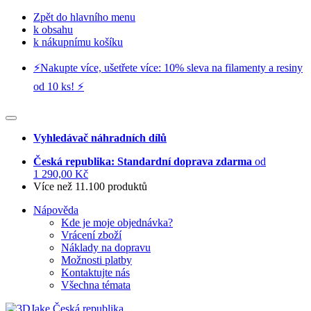
Zpět do hlavního menu
k obsahu
k nákupnímu košíku
⚡️Nakupte více, ušetřete více: 10% sleva na filamenty a resiny
od 10 ks! ⚡️
Vyhledávač náhradních dílů
Česká republika: Standardní doprava zdarma
od
1 290,00 Kč
Více než 11.100 produktů
Nápověda
Kde je moje objednávka?
Vrácení zboží
Náklady na dopravu
Možnosti platby
Kontaktujte nás
Všechna témata