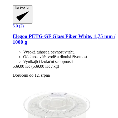
Do košíku
5.0 (2)
Elegoo
PETG-​GF Glass Fiber White, 1,75 mm /
1000 g
Vysoká tuhost a pevnost v tahu
Odolnost vůči vodě a dlouhá životnost
Vynikající izolační schopnosti
539,00 Kč
(539,00 Kč / kg)
Doručení do 12. srpna