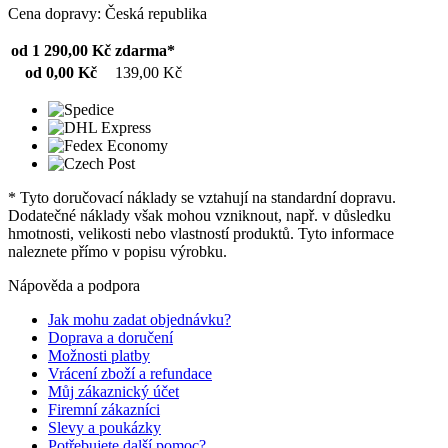
Cena dopravy: Česká republika
od 1 290,00 Kč
zdarma*
od 0,00 Kč
139,00 Kč
* Tyto doručovací náklady se vztahují na standardní dopravu.
Dodatečné náklady však mohou vzniknout, např. v důsledku
hmotnosti, velikosti nebo vlastností produktů. Tyto informace
naleznete přímo v popisu výrobku.
Nápověda a podpora
Jak mohu zadat objednávku?
Doprava a doručení
Možnosti platby
Vrácení zboží a refundace
Můj zákaznický účet
Firemní zákazníci
Slevy a poukázky
Potřebujete další pomoc?