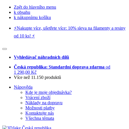
Zpět do hlavního menu
k obsahu
k nákupnímu košíku
⚡️Nakupte více, ušetřete více: 10% sleva na filamenty a resiny
od 10 ks! ⚡️
Vyhledávač náhradních dílů
Česká republika: Standardní doprava zdarma
od
1 290,00 Kč
Více než 11.150 produktů
Nápověda
Kde je moje objednávka?
Vrácení zboží
Náklady na dopravu
Možnosti platby
Kontaktujte nás
Všechna témata