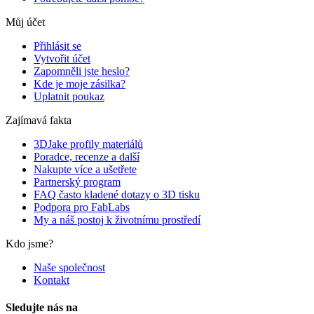
Můj účet
Přihlásit se
Vytvořit účet
Zapomněli jste heslo?
Kde je moje zásilka?
Uplatnit poukaz
Zajímavá fakta
3DJake profily materiálů
Poradce, recenze a další
Nakupte více a ušetřete
Partnerský program
FAQ často kladené dotazy o 3D tisku
Podpora pro FabLabs
My a náš postoj k životnímu prostředí
Kdo jsme?
Naše společnost
Kontakt
Sledujte nás na