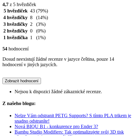
4,7
z 5 hvězdiček
5 hvězdiček
43
(79%)
4 hvězdičky
8
(14%)
3 hvězdičky
2
(3%)
2 hvězdičky
0
(0%)
1 hvězdička
1
(1%)
54
hodnocení
Dosud neexistují žádné recenze v jazyce čeština, pouze 14
hodnocení v jiných jazycích.
Zobrazit hodnocení
Nejsou k dispozici žádné zákaznické recenze.
Z našeho blogu:
Nelze Vám odstranit PETG Supports? S tímto PLA trikem je
snadno odstraníte!
Nová BIQU B1 - konkurence pro Ender 3?
Bambu Studio Modifiers: Tak optimalizujete svůj 3D tisk