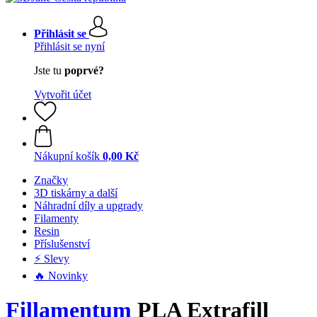
Přihlásit se
Přihlásit se nyní
Jste tu
poprvé?
Vytvořit účet
Nákupní košík
0,00 Kč
Značky
3D tiskárny a další
Náhradní díly a upgrady
Filamenty
Resin
Příslušenství
⚡ Slevy
🔥 Novinky
Fillamentum
PLA Extrafill