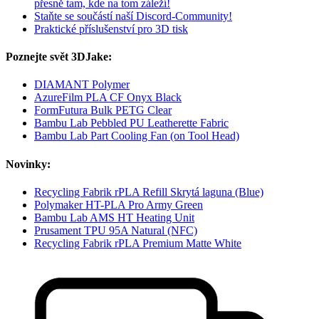
přesně tam, kde na tom záleží!
Staňte se součástí naší Discord-Community!
Praktické příslušenství pro 3D tisk
Poznejte svět 3DJake:
DIAMANT Polymer
AzureFilm PLA CF Onyx Black
FormFutura Bulk PETG Clear
Bambu Lab Pebbled PU Leatherette Fabric
Bambu Lab Part Cooling Fan (on Tool Head)
Novinky:
Recycling Fabrik rPLA Refill Skrytá laguna (Blue)
Polymaker HT-PLA Pro Army Green
Bambu Lab AMS HT Heating Unit
Prusament TPU 95A Natural (NFC)
Recycling Fabrik rPLA Premium Matte White