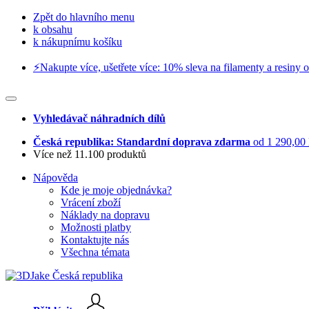
Zpět do hlavního menu
k obsahu
k nákupnímu košíku
⚡️Nakupte více, ušetřete více: 10% sleva na filamenty a resiny o
Vyhledávač náhradních dílů
Česká republika: Standardní doprava zdarma
od 1 290,00
Více než 11.100 produktů
Nápověda
Kde je moje objednávka?
Vrácení zboží
Náklady na dopravu
Možnosti platby
Kontaktujte nás
Všechna témata