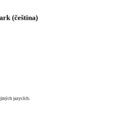
k (čeština)
jiných jazycích.