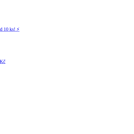
d 10 ks! ⚡️
 Kč