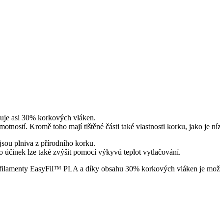
uje asi 30% korkových vláken.
otností. Kromě toho mají tištěné části také vlastnosti korku, jako je ní
jsou plniva z přírodního korku.
 účinek lze také zvýšit pomocí výkyvů teplot vytlačování.
filamenty EasyFil™ PLA a díky obsahu 30% korkových vláken je možné