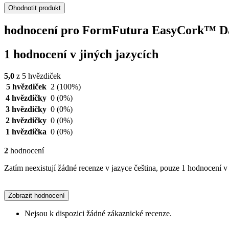
Ohodnotit produkt
hodnocení pro FormFutura EasyCork™ Dar
1 hodnocení v jiných jazycích
5,0
z 5 hvězdiček
5 hvězdiček
2
(100%)
4 hvězdičky
0
(0%)
3 hvězdičky
0
(0%)
2 hvězdičky
0
(0%)
1 hvězdička
0
(0%)
2
hodnocení
Zatím neexistují žádné recenze v jazyce čeština, pouze 1 hodnocení v 
Zobrazit hodnocení
Nejsou k dispozici žádné zákaznické recenze.