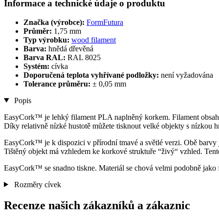
Informace a technické údaje o produktu
Značka (výrobce):
FormFutura
Průměr:
1,75 mm
Typ výrobku:
wood filament
Barva:
hnědá dřevěná
Barva RAL:
RAL 8025
Systém:
cívka
Doporučená teplota vyhřívané podložky:
není vyžadována
Tolerance průměru:
± 0,05 mm
Popis
EasyCork™ je lehký filament PLA naplněný korkem. Filament obsah
Díky relativně nízké hustotě můžete tisknout velké objekty s nízkou hm
EasyCork™ je k dispozici v přírodní tmavé a světlé verzi. Obě barvy 
Tištěný objekt má vzhledem ke korkové struktuře “živý“ vzhled. Tento
EasyCork™ se snadno tiskne. Materiál se chová velmi podobně jako 
Rozměry cívek
Recenze našich zákazníků a zákaznic