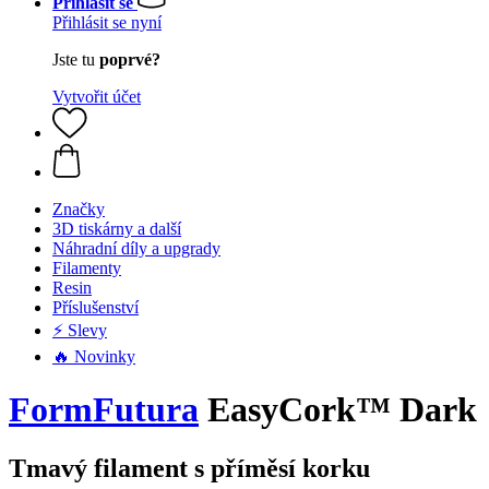
Přihlásit se
Přihlásit se nyní
Jste tu
poprvé?
Vytvořit účet
Značky
3D tiskárny a další
Náhradní díly a upgrady
Filamenty
Resin
Příslušenství
⚡ Slevy
🔥 Novinky
FormFutura
EasyCork™ Dark
Tmavý filament s příměsí korku