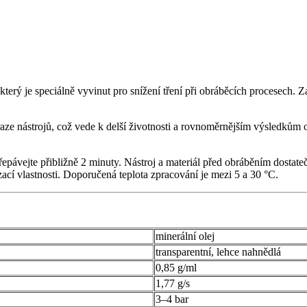
který je speciálně vyvinut pro snížení tření při obráběcích procesech. Zaj
e nástrojů, což vede k delší životnosti a rovnoměrnějším výsledkům o
řepávejte přibližně 2 minuty. Nástroj a materiál před obráběním dostat
zací vlastnosti. Doporučená teplota zpracování je mezi 5 a 30 °C.
minerální olej
transparentní, lehce nahnědlá
0,85 g/ml
1,77 g/s
3–4 bar