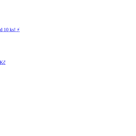
d 10 ks! ⚡️
 Kč