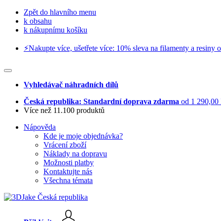
Zpět do hlavního menu
k obsahu
k nákupnímu košíku
⚡️Nakupte více, ušetřete více: 10% sleva na filamenty a resiny o
Vyhledávač náhradních dílů
Česká republika: Standardní doprava zdarma
od 1 290,00
Více než 11.100 produktů
Nápověda
Kde je moje objednávka?
Vrácení zboží
Náklady na dopravu
Možnosti platby
Kontaktujte nás
Všechna témata