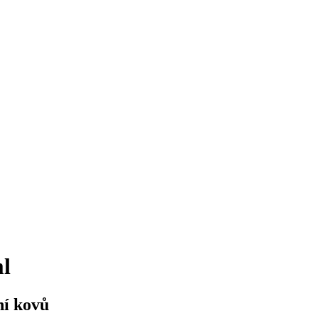
ml
ní kovů