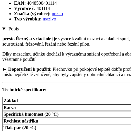
EAN:
4048500401114
Výrobce č.
401114
Značka (výrobce):
presto
Typ výrobku:
mazivo
Popis
presto Řezný a vrtací olej
je vysoce kvalitní mazací a chladicí sprej, 
soustružení, frézování, řezání nebo řezání pilou.
Díky mazacímu účinku dochází k výraznému snížení opotřebení a abraz
všestranné použití.
►
Doporučení k použití:
Plechovku při pokojové teplotě dobře prot
místo nepřetržitě zvlhčené, aby byly zajištěny optimální chladicí a ma
Technické specifikace:
Základ
Barva
Specifická hmotnost (20 °C)
Rychlost nástřiku
Tlak par (20 °C)