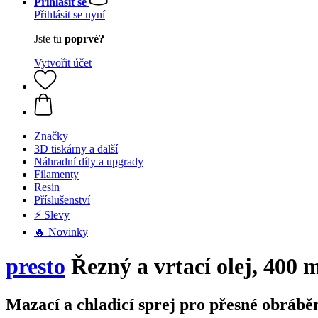
Přihlásit se
Přihlásit se nyní
Jste tu
poprvé?
Vytvořit účet
Značky
3D tiskárny a další
Náhradní díly a upgrady
Filamenty
Resin
Příslušenství
⚡ Slevy
🔥 Novinky
presto
Řezný a vrtací olej, 400 
Mazací a chladicí sprej pro přesné obrábě