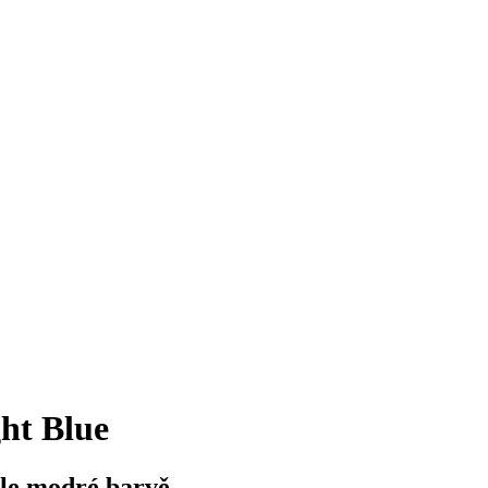
ht Blue
le modré barvě