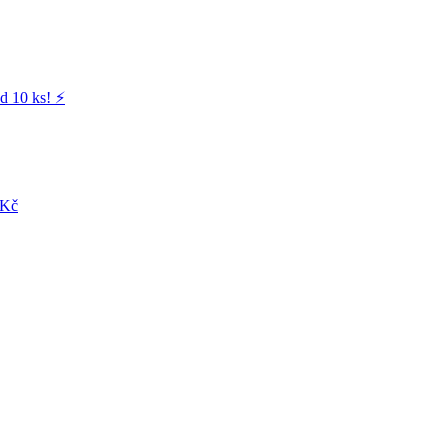
d 10 ks! ⚡️
 Kč