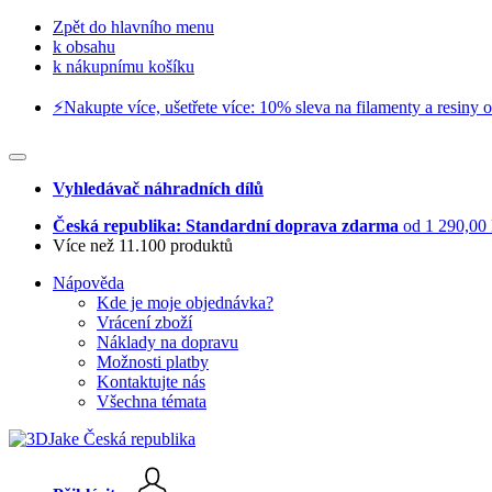
Zpět do hlavního menu
k obsahu
k nákupnímu košíku
⚡️Nakupte více, ušetřete více: 10% sleva na filamenty a resiny o
Vyhledávač náhradních dílů
Česká republika: Standardní doprava zdarma
od 1 290,00
Více než 11.100 produktů
Nápověda
Kde je moje objednávka?
Vrácení zboží
Náklady na dopravu
Možnosti platby
Kontaktujte nás
Všechna témata