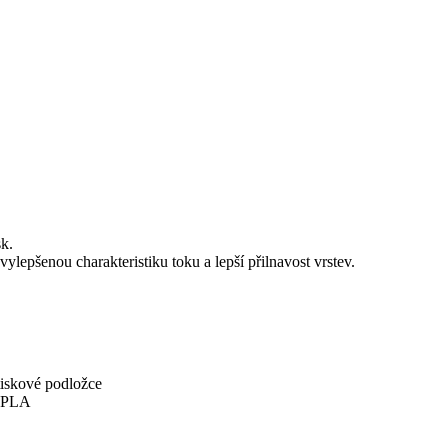
k.
lepšenou charakteristiku toku a lepší přilnavost vrstev.
tiskové podložce
u PLA