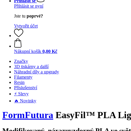
Přihlásit se
Přihlásit se nyní
Jste tu
poprvé?
Vytvořit účet
Nákupní košík
0,00 Kč
Značky
3D tiskárny a další
Náhradní díly a upgrady
Filamenty
Resin
Příslušenství
⚡ Slevy
🔥 Novinky
FormFutura
EasyFil™ PLA Lig
Modifikovaný, nárazuvzdorný PLA ve svět