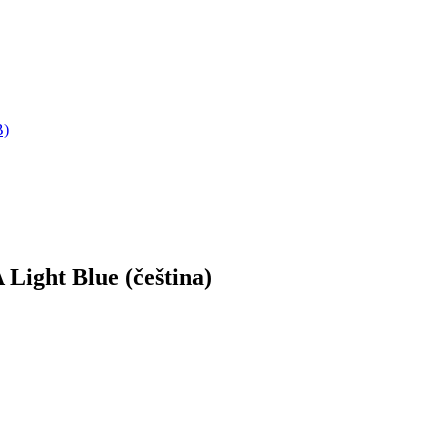
B)
ight Blue (čeština)