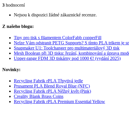
3
hodnocení
Nejsou k dispozici žádné zákaznické recenze.
Z našeho blogu:
Tipy pro tisk s filamentem ColorFabb copperFill
Nelze Vám odstranit PETG Supports? S tímto PLA trikem je sn
Snapmaker U1: Toolchanger pro multimateriálový 3D tisk
Mesh Boolean při 3D tisku: řezání, kombinování a úprava mo
Upper-range FDM 3D tiskárny pod 1000 €! (vydání 2025)
Novinky:
Recycling Fabrik rPLA Třpytivá jedle
Prusament PLA Blend Royal Blue (NFC)
Recycling Fabrik rPLA Něžný květ (Pink)
Creality Blank Brass Coins
Recycling Fabrik rPLA Premium Essential Yellow