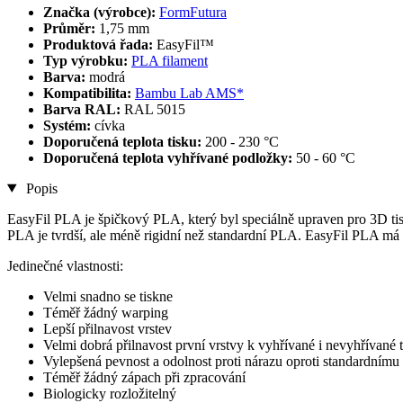
Značka (výrobce):
FormFutura
Průměr:
1,75 mm
Produktová řada:
EasyFil™
Typ výrobku:
PLA filament
Barva:
modrá
Kompatibilita:
Bambu Lab AMS*
Barva RAL:
RAL 5015
Systém:
cívka
Doporučená teplota tisku:
200 - 230 °C
Doporučená teplota vyhřívané podložky:
50 - 60 °C
Popis
EasyFil PLA je špičkový PLA, který byl speciálně upraven pro 3D tis
PLA je tvrdší, ale méně rigidní než standardní PLA. EasyFil PLA má vy
Jedinečné vlastnosti:
Velmi snadno se tiskne
Téměř žádný warping
Lepší přilnavost vrstev
Velmi dobrá přilnavost první vrstvy k vyhřívané i nevyhřívané 
Vylepšená pevnost a odolnost proti nárazu oproti standardním
Téměř žádný zápach při zpracování
Biologicky rozložitelný