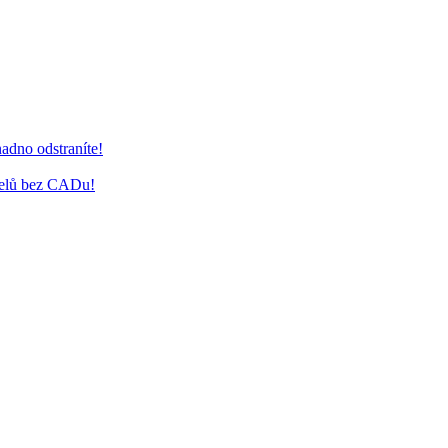
adno odstraníte!
delů bez CADu!