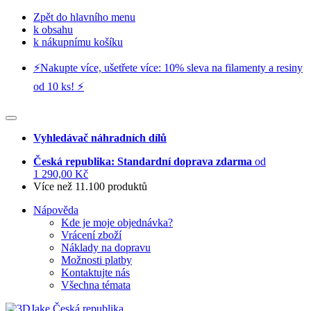
Zpět do hlavního menu
k obsahu
k nákupnímu košíku
⚡️Nakupte více, ušetřete více: 10% sleva na filamenty a resiny
od 10 ks! ⚡️
Vyhledávač náhradních dílů
Česká republika: Standardní doprava zdarma
od
1 290,00 Kč
Více než 11.100 produktů
Nápověda
Kde je moje objednávka?
Vrácení zboží
Náklady na dopravu
Možnosti platby
Kontaktujte nás
Všechna témata