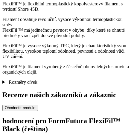
FlexiFil™ je flexibilní termoplastický kopolyesterový filament s
tvrdostí Shore 45D.
Filament obsahuje revoluční, vysoce výkonnou termoplastickou
směs.
FlexiFil ™ má jedinečnou pevnost v ohybu, díky které se ohnuté
předměty vrací zpět do své původní polohy.
FlexiFil™ je vysoce výkonný TPC, který je charakteristický svou
flexibilitou, vysokou teplotní odolností, pevností a odolností vůči
UV záření.
FlexiFil™ je filament vyrobený z částečně obnovitelných surovin a
organických olejů.
Rozměry cívek
Recenze našich zákazníků a zákaznic
Ohodnotit produkt
hodnocení pro FormFutura FlexiFil™
Black (čeština)