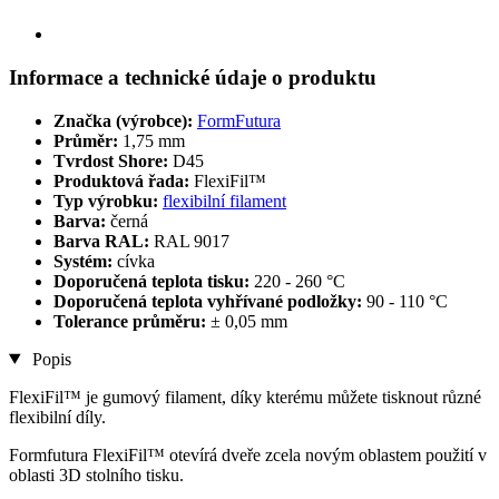
Informace a technické údaje o produktu
Značka (výrobce):
FormFutura
Průměr:
1,75 mm
Tvrdost Shore:
D45
Produktová řada:
FlexiFil™
Typ výrobku:
flexibilní filament
Barva:
černá
Barva RAL:
RAL 9017
Systém:
cívka
Doporučená teplota tisku:
220 - 260 °C
Doporučená teplota vyhřívané podložky:
90 - 110 °C
Tolerance průměru:
± 0,05 mm
Popis
FlexiFil™ je gumový filament, díky kterému můžete tisknout různé
flexibilní díly.
Formfutura FlexiFil™ otevírá dveře zcela novým oblastem použití v
oblasti 3D stolního tisku.