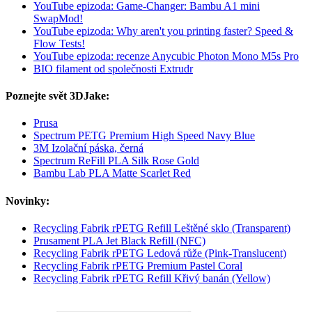
YouTube epizoda: Game-Changer: Bambu A1 mini
SwapMod!
YouTube epizoda: Why aren't you printing faster? Speed &
Flow Tests!
YouTube epizoda: recenze Anycubic Photon Mono M5s Pro
BIO filament od společnosti Extrudr
Poznejte svět 3DJake:
Prusa
Spectrum PETG Premium High Speed Navy Blue
3M Izolační páska, černá
Spectrum ReFill PLA Silk Rose Gold
Bambu Lab PLA Matte Scarlet Red
Novinky:
Recycling Fabrik rPETG Refill Leštěné sklo (Transparent)
Prusament PLA Jet Black Refill (NFC)
Recycling Fabrik rPETG Ledová růže (Pink-Translucent)
Recycling Fabrik rPETG Premium Pastel Coral
Recycling Fabrik rPETG Refill Křivý banán (Yellow)