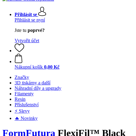
Přihlásit se
Přihlásit se nyní
Jste tu
poprvé?
Vytvořit účet
Nákupní košík
0,00 Kč
Značky
3D tiskárny a další
Náhradní díly a upgrady
Filamenty
Resin
Příslušenství
⚡ Slevy
🔥 Novinky
FormFutura
FlexiFil™ Black