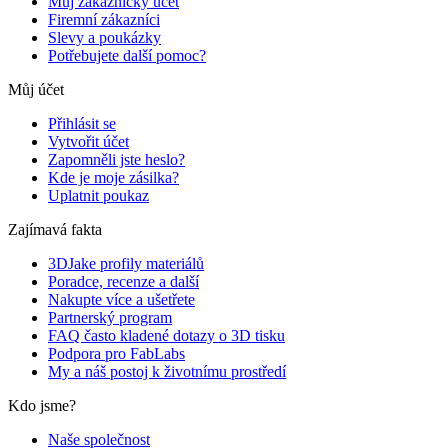
Můj zákaznický účet
Firemní zákazníci
Slevy a poukázky
Potřebujete další pomoc?
Můj účet
Přihlásit se
Vytvořit účet
Zapomněli jste heslo?
Kde je moje zásilka?
Uplatnit poukaz
Zajímavá fakta
3DJake profily materiálů
Poradce, recenze a další
Nakupte více a ušetřete
Partnerský program
FAQ často kladené dotazy o 3D tisku
Podpora pro FabLabs
My a náš postoj k životnímu prostředí
Kdo jsme?
Naše společnost