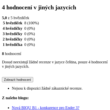
4 hodnocení v jiných jazycích
5,0
z 5 hvězdiček
5 hvězdiček
8
(100%)
4 hvězdičky
0
(0%)
3 hvězdičky
0
(0%)
2 hvězdičky
0
(0%)
1 hvězdička
0
(0%)
8
hodnocení
Dosud neexistují žádné recenze v jazyce čeština, pouze 4 hodnocení
v jiných jazycích.
Zobrazit hodnocení
Nejsou k dispozici žádné zákaznické recenze.
Z našeho blogu:
Nová BIQU B1 - konkurence pro Ender 3?