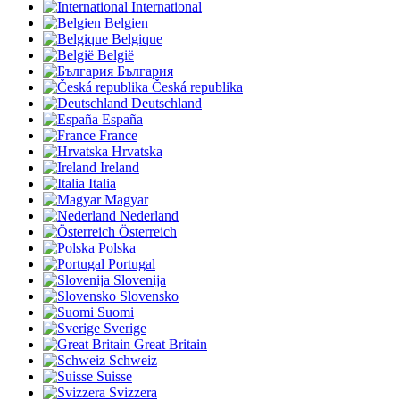
International
Belgien
Belgique
België
България
Česká republika
Deutschland
España
France
Hrvatska
Ireland
Italia
Magyar
Nederland
Österreich
Polska
Portugal
Slovenija
Slovensko
Suomi
Sverige
Great Britain
Schweiz
Suisse
Svizzera