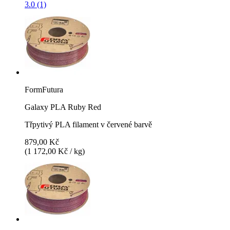
3.0 (1)
FormFutura
Galaxy PLA Ruby Red
Třpytivý PLA filament v červené barvě
879,00 Kč
(1 172,00 Kč / kg)