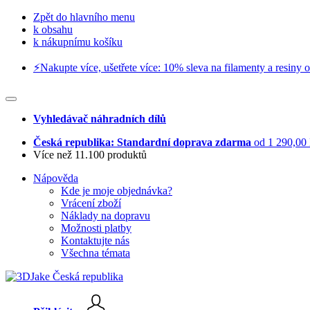
Zpět do hlavního menu
k obsahu
k nákupnímu košíku
⚡️Nakupte více, ušetřete více: 10% sleva na filamenty a resiny o
Vyhledávač náhradních dílů
Česká republika: Standardní doprava zdarma
od 1 290,00
Více než 11.100 produktů
Nápověda
Kde je moje objednávka?
Vrácení zboží
Náklady na dopravu
Možnosti platby
Kontaktujte nás
Všechna témata