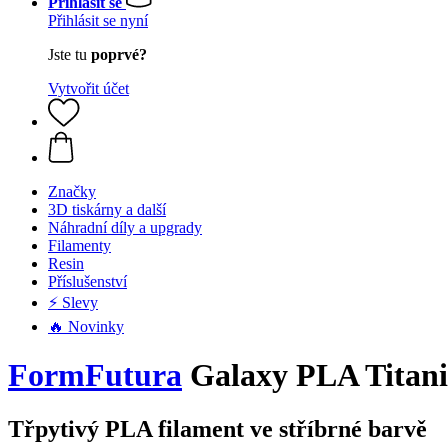
Přihlásit se
Přihlásit se nyní
Jste tu
poprvé?
Vytvořit účet
Značky
3D tiskárny a další
Náhradní díly a upgrady
Filamenty
Resin
Příslušenství
⚡ Slevy
🔥 Novinky
FormFutura
Galaxy PLA Titaniu
Třpytivý PLA filament ve stříbrné barvě