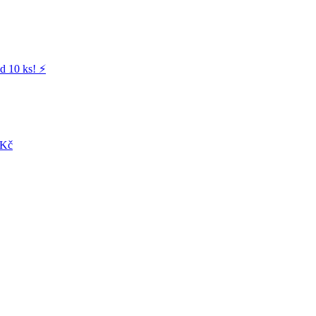
d 10 ks! ⚡️
 Kč