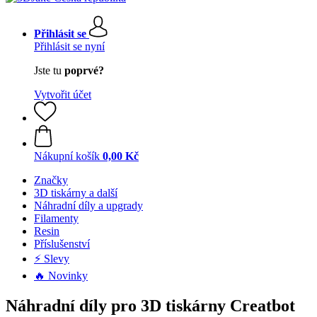
Přihlásit se
Přihlásit se nyní
Jste tu
poprvé?
Vytvořit účet
Nákupní košík
0,00 Kč
Značky
3D tiskárny a další
Náhradní díly a upgrady
Filamenty
Resin
Příslušenství
⚡ Slevy
🔥 Novinky
Náhradní díly pro 3D tiskárny Creatbot