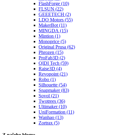
FlashForge (10)
FLSUN (22)
GEEETECH (2)
LDO Motors (55)
MakerBot (11)
MINGDA (15)
Mintion (1)
Monoprice (5)
Original Prusa (62)
Phrozen (15)
ProFab3D (2)
QIDI Tech (59)
Raise3D (4)
Revopoint (21)
Robo (1)
Silhouette (54)
Snapmaker (83)
Sovol (21)
Twotrees (36)
Ultimaker (10)
UniFormation (11)
Wanhao (13)
Zortrax (5)
Z našeho blogu: