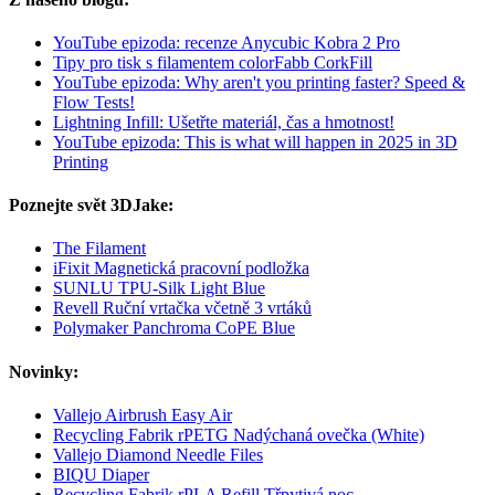
YouTube epizoda: recenze Anycubic Kobra 2 Pro
Tipy pro tisk s filamentem colorFabb CorkFill
YouTube epizoda: Why aren't you printing faster? Speed &
Flow Tests!
Lightning Infill: Ušetřte materiál, čas a hmotnost!
YouTube epizoda: This is what will happen in 2025 in 3D
Printing
Poznejte svět 3DJake:
The Filament
iFixit Magnetická pracovní podložka
SUNLU TPU-Silk Light Blue
Revell Ruční vrtačka včetně 3 vrtáků
Polymaker Panchroma CoPE Blue
Novinky:
Vallejo Airbrush Easy Air
Recycling Fabrik rPETG Nadýchaná ovečka (White)
Vallejo Diamond Needle Files
BIQU Diaper
Recycling Fabrik rPLA Refill Třpytivá noc