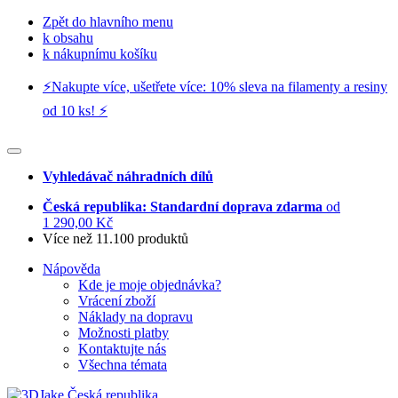
Zpět do hlavního menu
k obsahu
k nákupnímu košíku
⚡️Nakupte více, ušetřete více: 10% sleva na filamenty a resiny
od 10 ks! ⚡️
Vyhledávač náhradních dílů
Česká republika: Standardní doprava zdarma
od
1 290,00 Kč
Více než 11.100 produktů
Nápověda
Kde je moje objednávka?
Vrácení zboží
Náklady na dopravu
Možnosti platby
Kontaktujte nás
Všechna témata