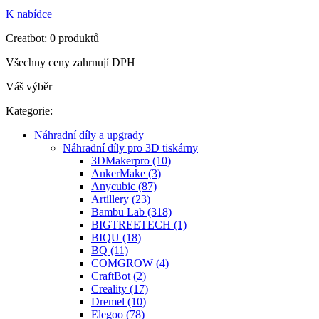
K nabídce
Creatbot: 0 produktů
Všechny ceny zahrnují DPH
Váš výběr
Kategorie:
Náhradní díly a upgrady
Náhradní díly pro 3D tiskárny
3DMakerpro (10)
AnkerMake (3)
Anycubic (87)
Artillery (23)
Bambu Lab (318)
BIGTREETECH (1)
BIQU (18)
BQ (11)
COMGROW (4)
CraftBot (2)
Creality (17)
Dremel (10)
Elegoo (78)