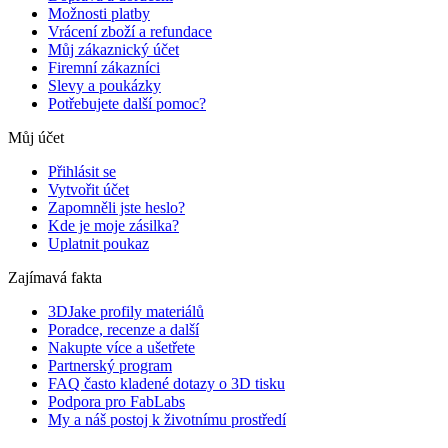
Možnosti platby
Vrácení zboží a refundace
Můj zákaznický účet
Firemní zákazníci
Slevy a poukázky
Potřebujete další pomoc?
Můj účet
Přihlásit se
Vytvořit účet
Zapomněli jste heslo?
Kde je moje zásilka?
Uplatnit poukaz
Zajímavá fakta
3DJake profily materiálů
Poradce, recenze a další
Nakupte více a ušetřete
Partnerský program
FAQ často kladené dotazy o 3D tisku
Podpora pro FabLabs
My a náš postoj k životnímu prostředí