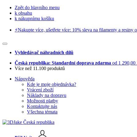
Zpět do hlavního menu
k obsahu
k nákupnímu košíku
⚡️Nakupte více, ušetřete více: 10% sleva na filamenty a resiny o
Vyhledávač náhradních dílů
Česká republika: Standardní doprava zdarma
od 1 290,00
Více než 11.100 produktů
Nápověda
Kde je moje objednávka?
Vrácení zboží
Náklady na dopravu
Možnosti platby
Kontaktujte nás
Všechna témata