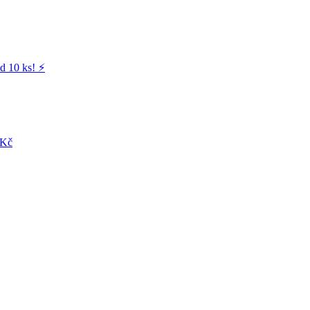
d 10 ks! ⚡️
 Kč