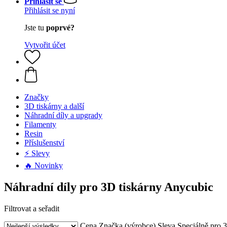
Přihlásit se
Přihlásit se nyní
Jste tu
poprvé?
Vytvořit účet
Značky
3D tiskárny a další
Náhradní díly a upgrady
Filamenty
Resin
Příslušenství
⚡ Slevy
🔥 Novinky
Náhradní díly pro 3D tiskárny Anycubic
Filtrovat a seřadit
Cena
Značka (výrobce)
Sleva
Speciálně pro 