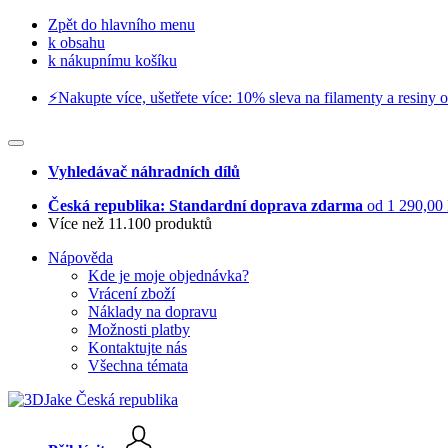
Zpět do hlavního menu
k obsahu
k nákupnímu košíku
⚡️Nakupte více, ušetřete více: 10% sleva na filamenty a resiny o
Vyhledávač náhradních dílů
Česká republika: Standardní doprava zdarma
od 1 290,00
Více než 11.100 produktů
Nápověda
Kde je moje objednávka?
Vrácení zboží
Náklady na dopravu
Možnosti platby
Kontaktujte nás
Všechna témata