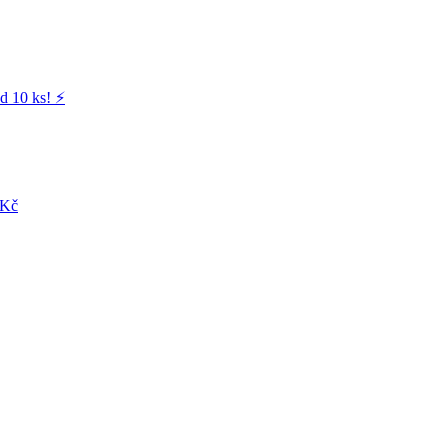
d 10 ks! ⚡️
 Kč