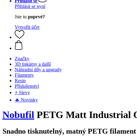
Přihlásit se
Přihlásit se nyní
Jste tu
poprvé?
Vytvořit účet
Značky
3D tiskárny a další
Náhradní díly a upgrady
Filamenty
Resin
Příslušenství
⚡ Slevy
🔥 Novinky
Nobufil
PETG Matt Industrial O
Snadno tisknutelný, matný PETG filament