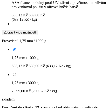
ASA filament odolný proti UV záření a povětrnostním vlivům
pro venkovní použití v olivově hnědé barvě
633,12 Kč
889,00 Kč
(633,12 Kč / kg)
Zobrazit více možností
Provedení:
1,75 mm / 1000 g
1,75 mm / 1000 g
633,12 Kč
889,00 Kč
(633,12 Kč / kg)
1,75 mm / 3000 g
2 399,00 Kč
(799,67 Kč / kg)
skladem
Doručení do středa, 12. srpna
, pokud objednáte do
neděle do