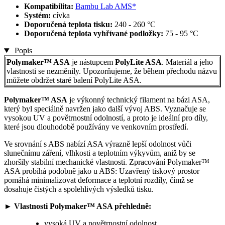
Kompatibilita:
Bambu Lab AMS*
Systém:
cívka
Doporučená teplota tisku:
240 - 260 °C
Doporučená teplota vyhřívané podložky:
75 - 95 °C
Popis
Polymaker™ ASA
je nástupcem
PolyLite ASA
. Materiál a jeho
vlastnosti se nezměnily. Upozorňujeme, že během přechodu názvu
můžete obdržet staré balení PolyLite ASA.
Polymaker™ ASA
je výkonný technický filament na bázi ASA,
který byl speciálně navržen jako další vývoj ABS. Vyznačuje se
vysokou UV a povětrnostní odolností, a proto je ideální pro díly,
které jsou dlouhodobě používány ve venkovním prostředí.
Ve srovnání s ABS nabízí ASA výrazně lepší odolnost vůči
slunečnímu záření, vlhkosti a teplotním výkyvům, aniž by se
zhoršily stabilní mechanické vlastnosti. Zpracování Polymaker™
ASA probíhá podobně jako u ABS: Uzavřený tiskový prostor
pomáhá minimalizovat deformace a teplotní rozdíly, čímž se
dosahuje čistých a spolehlivých výsledků tisku.
► Vlastnosti Polymaker™ ASA přehledně:
vysoká UV a povětrnostní odolnost,