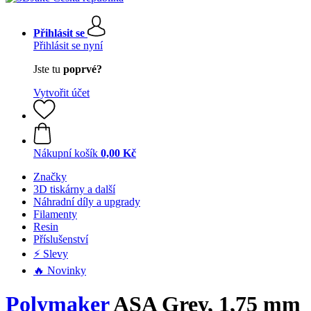
Přihlásit se
Přihlásit se nyní
Jste tu
poprvé?
Vytvořit účet
Nákupní košík
0,00 Kč
Značky
3D tiskárny a další
Náhradní díly a upgrady
Filamenty
Resin
Příslušenství
⚡ Slevy
🔥 Novinky
Polymaker
ASA Grey, 1,75 mm