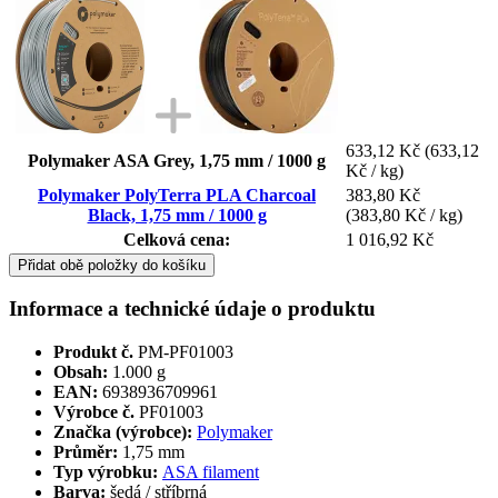
633,12 Kč
(633,12
Polymaker ASA Grey, 1,75 mm / 1000 g
Kč / kg)
Polymaker PolyTerra PLA Charcoal
383,80 Kč
Black, 1,75 mm / 1000 g
(383,80 Kč / kg)
Celková cena:
1 016,92 Kč
Přidat obě položky do košíku
Informace a technické údaje o produktu
Produkt č.
PM-PF01003
Obsah:
1.000 g
EAN:
6938936709961
Výrobce č.
PF01003
Značka (výrobce):
Polymaker
Průměr:
1,75 mm
Typ výrobku:
ASA filament
Barva:
šedá / stříbrná