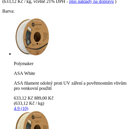
(
633,12 Kč / kg
, včetně 21% DPH
-
plus náklady na dopravu
)
Barva:
Polymaker
ASA White
ASA filament odolný proti UV záření a povětrnostním vlivům
pro venkovní použití
633,12 Kč
889,00 Kč
(633,12 Kč / kg)
4.9 (10)