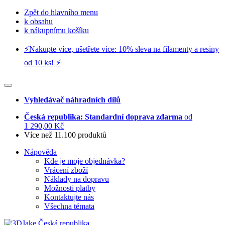
Zpět do hlavního menu
k obsahu
k nákupnímu košíku
⚡️Nakupte více, ušetřete více: 10% sleva na filamenty a resiny
od 10 ks! ⚡️
Vyhledávač náhradních dílů
Česká republika: Standardní doprava zdarma
od
1 290,00 Kč
Více než 11.100 produktů
Nápověda
Kde je moje objednávka?
Vrácení zboží
Náklady na dopravu
Možnosti platby
Kontaktujte nás
Všechna témata