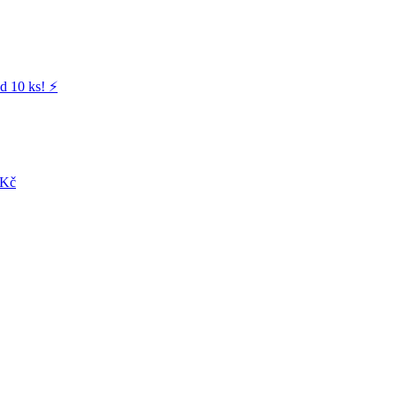
d 10 ks! ⚡️
 Kč