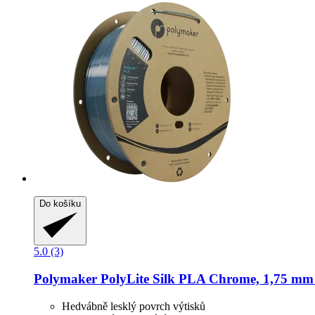
Do košíku
5.0 (3)
Polymaker
PolyLite Silk PLA Chrome, 1,75 mm 
Hedvábně lesklý povrch výtisků