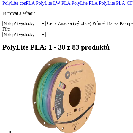
PolyLite cosPLA
PolyLite LW-PLA
PolyLite PLA
PolyLite PLA-CF
Filtrovat a seřadit
Cena
Značka (výrobce)
Průměr
Barva
Kompat
Filtr
PolyLite PLA: 1 - 30 z 83 produktů