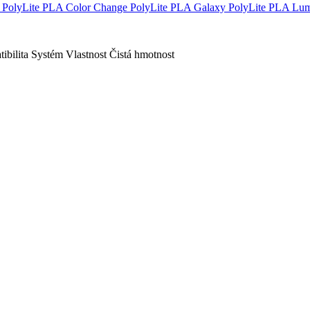
PolyLite PLA Color Change
PolyLite PLA Galaxy
PolyLite PLA Lu
ibilita
Systém
Vlastnost
Čistá hmotnost