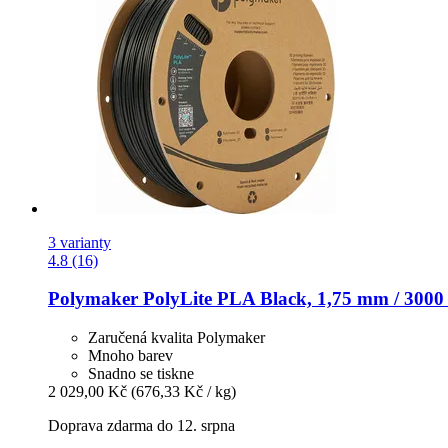
3 varianty
4.8 (16)
Polymaker
PolyLite PLA Black, 1,75 mm / 3000
Zaručená kvalita Polymaker
Mnoho barev
Snadno se tiskne
2 029,00 Kč
(676,33 Kč / kg)
Doprava zdarma do 12. srpna