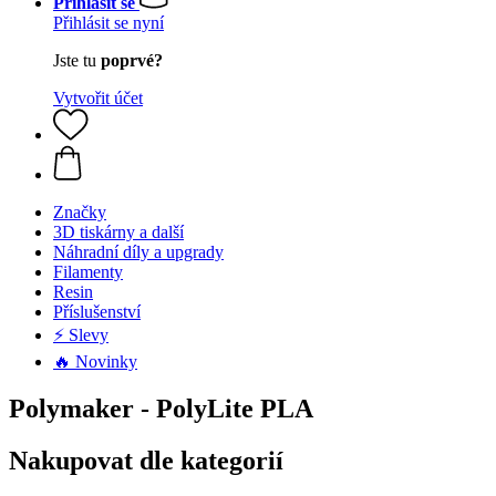
Přihlásit se
Přihlásit se nyní
Jste tu
poprvé?
Vytvořit účet
Značky
3D tiskárny a další
Náhradní díly a upgrady
Filamenty
Resin
Příslušenství
⚡ Slevy
🔥 Novinky
Polymaker - PolyLite PLA
Nakupovat dle kategorií