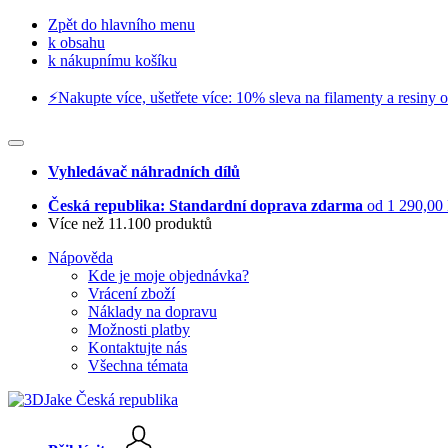
Zpět do hlavního menu
k obsahu
k nákupnímu košíku
⚡️Nakupte více, ušetřete více: 10% sleva na filamenty a resiny o
Vyhledávač náhradních dílů
Česká republika: Standardní doprava zdarma
od 1 290,00
Více než 11.100 produktů
Nápověda
Kde je moje objednávka?
Vrácení zboží
Náklady na dopravu
Možnosti platby
Kontaktujte nás
Všechna témata