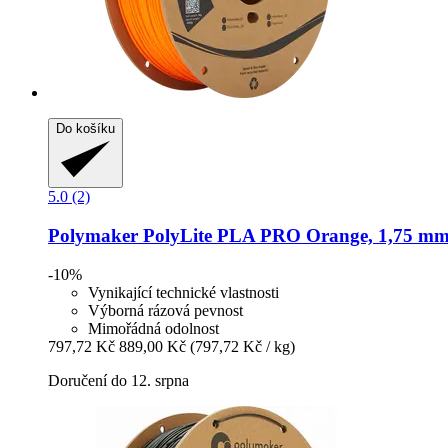
Do košíku
5.0 (2)
Polymaker
PolyLite PLA PRO Orange, 1,75 mm 
-10%
Vynikající technické vlastnosti
Výborná rázová pevnost
Mimořádná odolnost
797,72 Kč
889,00 Kč
(797,72 Kč / kg)
Doručení do 12. srpna