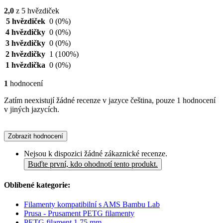
2,0
z 5 hvězdiček
5 hvězdiček
0
(0%)
4 hvězdičky
0
(0%)
3 hvězdičky
0
(0%)
2 hvězdičky
1
(100%)
1 hvězdička
0
(0%)
1
hodnocení
Zatím neexistují žádné recenze v jazyce čeština, pouze 1 hodnocení
v jiných jazycích.
Zobrazit hodnocení
Nejsou k dispozici žádné zákaznické recenze.
Buďte první, kdo ohodnotí tento produkt.
Oblíbené kategorie:
Filamenty kompatibilní s AMS Bambu Lab
Prusa - Prusament PETG filamenty
PETG filament 1,75 mm