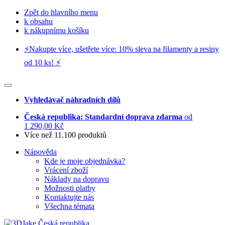
Zpět do hlavního menu
k obsahu
k nákupnímu košíku
⚡️Nakupte více, ušetřete více: 10% sleva na filamenty a resiny
od 10 ks! ⚡️
Vyhledávač náhradních dílů
Česká republika: Standardní doprava zdarma
od
1 290,00 Kč
Více než 11.100 produktů
Nápověda
Kde je moje objednávka?
Vrácení zboží
Náklady na dopravu
Možnosti platby
Kontaktujte nás
Všechna témata