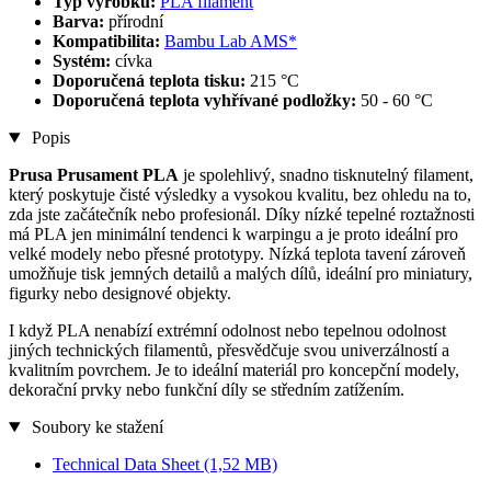
Typ výrobku:
PLA filament
Barva:
přírodní
Kompatibilita:
Bambu Lab AMS*
Systém:
cívka
Doporučená teplota tisku:
215 °C
Doporučená teplota vyhřívané podložky:
50 - 60 °C
Popis
Prusa Prusament PLA
je spolehlivý, snadno tisknutelný filament,
který poskytuje čisté výsledky a vysokou kvalitu, bez ohledu na to,
zda jste začátečník nebo profesionál. Díky nízké tepelné roztažnosti
má PLA jen minimální tendenci k warpingu a je proto ideální pro
velké modely nebo přesné prototypy. Nízká teplota tavení zároveň
umožňuje tisk jemných detailů a malých dílů, ideální pro miniatury,
figurky nebo designové objekty.
I když PLA nenabízí extrémní odolnost nebo tepelnou odolnost
jiných technických filamentů, přesvědčuje svou univerzálností a
kvalitním povrchem. Je to ideální materiál pro koncepční modely,
dekorační prvky nebo funkční díly se středním zatížením.
Soubory ke stažení
Technical Data Sheet
(1,52 MB)