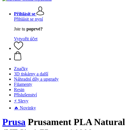
Přihlásit se
Přihlásit se nyní
Jste tu
poprvé?
Vytvořit účet
Značky
3D tiskárny a další
Náhradní díly a upgrady
Filamenty
Resin
Příslušenství
⚡ Slevy
🔥 Novinky
Prusa
Prusament PLA Natural