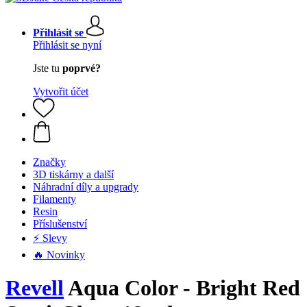
Přihlásit se
Přihlásit se nyní
Jste tu
poprvé?
Vytvořit účet
Značky
3D tiskárny a další
Náhradní díly a upgrady
Filamenty
Resin
Příslušenství
⚡ Slevy
🔥 Novinky
Revell
Aqua Color - Bright Red