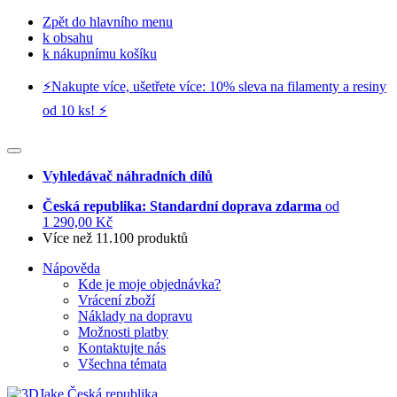
Zpět do hlavního menu
k obsahu
k nákupnímu košíku
⚡️Nakupte více, ušetřete více: 10% sleva na filamenty a resiny
od 10 ks! ⚡️
Vyhledávač náhradních dílů
Česká republika: Standardní doprava zdarma
od
1 290,00 Kč
Více než 11.100 produktů
Nápověda
Kde je moje objednávka?
Vrácení zboží
Náklady na dopravu
Možnosti platby
Kontaktujte nás
Všechna témata