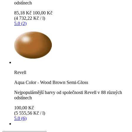
odstínech
85,18 Kč
100,00 Kč
(4 732,22 Kč / l)
5.0 (2)
Revell
Aqua Color - Wood Brown Semi-Gloss
Nejpopulárnější barvy od společnosti Revell v 88 různých
odstínech
100,00 Kč
(5 555,56 Kč / l)
5.0 (6)