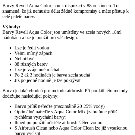
Barvy Revell Aqua Color jsou k dispozici v 88 odstínech. To
znamená, že již nemusíte dělat žádné kompromisy a máte přístup k
celé paletě barev.
Výhody:
Barvy Revell Aqua Color jsou umístěny ve zcela nových 18ml
nádobách a lze je použít pro váš design:
Lze je ředit vodou
Velmi mírný zápach
Nehořlavé
88 různých barev
Lze je vzájemně míchat
Po 2 až 3 hodinách je barva zcela suchá
Již po jedné hodině je lze pokrývat
Barva je také vhodná pro metodu airbrush. Při použití této metody
dodržujte následující pokyny:
Barvu příliš neřeďte (maximálně 20-25% vody)
Optimálně nařeďte s Aqua Color Mix (zabraňuje příliš
rychlému vysychání barvy)
Ihned po použití očistěte airbrush štětec vodou
S Airbrush Clean nebo Aqua Color Clean lze již vysušenou
barvu vyčistit