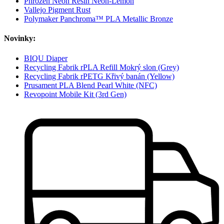
Phrozen Neon Resin Neon-Lemon
Vallejo Pigment Rust
Polymaker Panchroma™ PLA Metallic Bronze
Novinky:
BIQU Diaper
Recycling Fabrik rPLA Refill Mokrý slon (Grey)
Recycling Fabrik rPETG Křivý banán (Yellow)
Prusament PLA Blend Pearl White (NFC)
Revopoint Mobile Kit (3rd Gen)