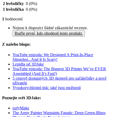
2 hvězdičky
0
(0%)
1 hvězdička
0
(0%)
1
hodnocení
Nejsou k dispozici žádné zákaznické recenze.
Buďte první, kdo ohodnotí tento produkt.
Z našeho blogu:
YouTube epizoda: We Designed A Print-In-Place
Slingshot...And It Is Scary!
Lepidla od 3DJake
YouTube epizoda: The Biggest 3D Printer We’ve EVER
Assembled (And It’s Fast!)
5 cenově dostupných 3D skenerů pro začátečníky a nové
uživatele
Vysokorychlostní tisk: jaké jsou možnosti
Poznejte svět 3DJake:
eufyMake
The Army Painter Warpaints Fanatic: Deep Green-Blues