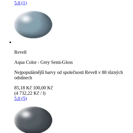
5.0 (1)
Revell
Aqua Color - Grey Semi-Gloss
Nejpopulárnější barvy od společnosti Revell v 88 různých
odstínech
85,18 Kč
100,00 Kč
(4 732,22 Kč / l)
5.0 (5)