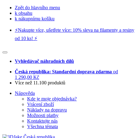
Zpět do hlavního menu
k obsahu
k nákupnímu košíku
⚡️Nakupte více, ušetřete více: 10% sleva na filamenty a resiny
od 10 ks! ⚡️
Vyhledávač náhradních dílů
Česká republika: Standardní doprava zdarma
od
1 290,00 Kč
Více než 11.100 produktů
Nápověda
Kde je moje objednávka?
Vrácení zboží
Náklady na dopravu
Možnosti platby
Kontaktujte nás
Všechna témata