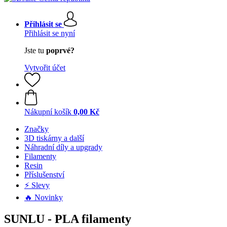
Přihlásit se
Přihlásit se nyní
Jste tu
poprvé?
Vytvořit účet
Nákupní košík
0,00 Kč
Značky
3D tiskárny a další
Náhradní díly a upgrady
Filamenty
Resin
Příslušenství
⚡ Slevy
🔥 Novinky
SUNLU - PLA filamenty