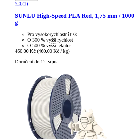
5.0 (1)
SUNLU
High-​Speed PLA Red, 1,75 mm / 1000
g
Pro vysokorychlostní tisk
O 300 % vyšší rychlost
O 500 % vyšší tekutost
460,00 Kč
(460,00 Kč / kg)
Doručení do 12. srpna