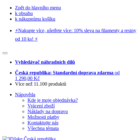
Zpět do hlavního menu
k obsahu
k nákupnímu košíku
⚡️Nakupte více, ušetřete více: 10% sleva na filamenty a resiny
od 10 ks! ⚡️
Vyhledávač náhradních dílů
Česká republika: Standardní doprava zdarma
od
1 290,00 Kč
Více než 11.100 produktů
Nápověda
Kde je moje objednávka?
Vrácení zboží
Náklady na dopravu
Možnosti platby
Kontaktujte nás
Všechna témata