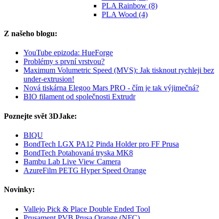
PLA Rainbow (8)
PLA Wood (4)
Z našeho blogu:
YouTube epizoda: HueForge
Problémy s první vrstvou?
Maximum Volumetric Speed (MVS): Jak tisknout rychleji bez
under-extrusion!
Nová tiskárna Elegoo Mars PRO - čím je tak výjimečná?
BIO filament od společnosti Extrudr
Poznejte svět 3DJake:
BIQU
BondTech LGX PA12 Pinda Holder pro FF Prusa
BondTech Potahovaná tryska MK8
Bambu Lab Live View Camera
AzureFilm PETG Hyper Speed Orange
Novinky:
Vallejo Pick & Place Double Ended Tool
Prusament PVB Prusa Orange (NFC)