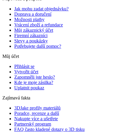
Jak mohu zadat objednávku?
Doprava a doručení
Možnosti platby
Vrácení zboží a refundace
Můj zákaznický účet
Firemní zákazníci
Slevy a poukázky
Potřebujete další pomoc?
Můj účet
Přihlásit se
Vytvořit účet
Zapomněli jste heslo?
Kde je moje zásilka?
Uplatnit poukaz
Zajímavá fakta
3DJake profily materiálů
Poradce, recenze a další
Nakupte více a ušetřete
Partnerský program
FAQ často kladené dotazy o 3D tisku