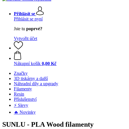
Přihlásit se
Přihlásit se nyní
Jste tu
poprvé?
Vytvořit účet
Nákupní košík
0,00 Kč
Značky
3D tiskárny a další
Náhradní díly a upgrady
Filamenty
Resin
Příslušenství
⚡ Slevy
🔥 Novinky
SUNLU - PLA Wood filamenty