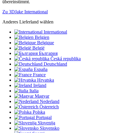
übereinstimmt.
Zu 3DJake International
Anderes Lieferland wählen
International
Belgien
Belgique
België
България
Česká republika
Deutschland
España
France
Hrvatska
Ireland
Italia
Magyar
Nederland
Österreich
Polska
Portugal
Slovenija
Slovensko