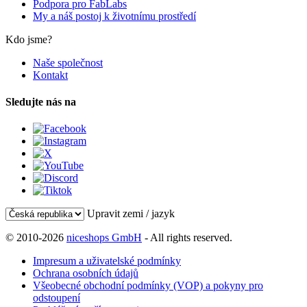
Podpora pro FabLabs
My a náš postoj k životnímu prostředí
Kdo jsme?
Naše společnost
Kontakt
Sledujte nás na
Upravit zemi / jazyk
© 2010-2026
niceshops GmbH
- All rights reserved.
Impresum a uživatelské podmínky
Ochrana osobních údajů
Všeobecné obchodní podmínky (VOP) a pokyny pro
odstoupení