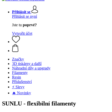
Přihlásit se
Přihlásit se nyní
Jste tu
poprvé?
Vytvořit účet
Značky
3D tiskárny a další
Náhradní díly a upgrady
Filamenty
Resin
Příslušenství
⚡ Slevy
🔥 Novinky
SUNLU - flexibilní filamenty