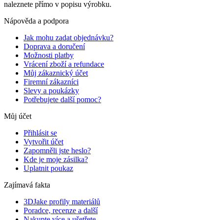
naleznete přímo v popisu výrobku.
Nápověda a podpora
Jak mohu zadat objednávku?
Doprava a doručení
Možnosti platby
Vrácení zboží a refundace
Můj zákaznický účet
Firemní zákazníci
Slevy a poukázky
Potřebujete další pomoc?
Můj účet
Přihlásit se
Vytvořit účet
Zapomněli jste heslo?
Kde je moje zásilka?
Uplatnit poukaz
Zajímavá fakta
3DJake profily materiálů
Poradce, recenze a další
Nakupte více a ušetřete