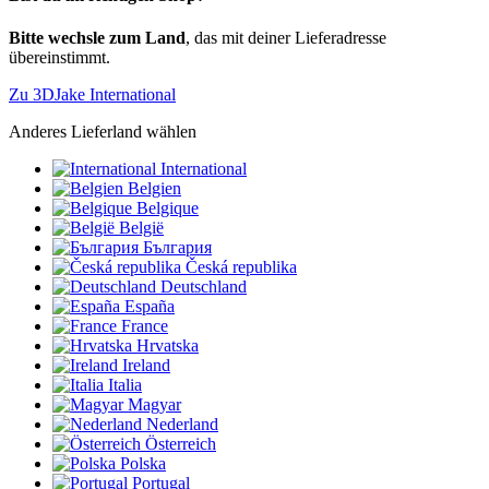
Bitte wechsle zum Land
, das mit deiner Lieferadresse
übereinstimmt.
Zu 3DJake International
Anderes Lieferland wählen
International
Belgien
Belgique
België
България
Česká republika
Deutschland
España
France
Hrvatska
Ireland
Italia
Magyar
Nederland
Österreich
Polska
Portugal