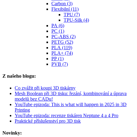
Carbon (3)
Flexibilní (11)
TPU (7)
TPU-Silk (4)
PA (6)
PC (1)
PC-ABS (2)
PETG (52)
PLA (119)
PLA+ (74)
PP (1)
PVB (7)
Z našeho blogu:
Co zvážit při koupi 3D tiskárny
Mesh Boolean při 3D tisku: řezání, kombinování a úprava
modelů bez CADu!
YouTube epizoda: This is what will happen in 2025 in 3D
Printing
YouTube epizoda: recenze tiskáren Neptune 4 a 4 Pro
Praktické příslušenství pro 3D tisk
Novinky: