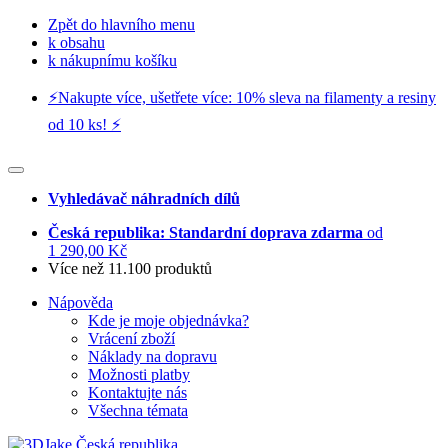
Zpět do hlavního menu
k obsahu
k nákupnímu košíku
⚡️Nakupte více, ušetřete více: 10% sleva na filamenty a resiny
od 10 ks! ⚡️
Vyhledávač náhradních dílů
Česká republika: Standardní doprava zdarma
od
1 290,00 Kč
Více než 11.100 produktů
Nápověda
Kde je moje objednávka?
Vrácení zboží
Náklady na dopravu
Možnosti platby
Kontaktujte nás
Všechna témata