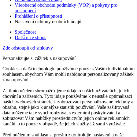
Všeobecné obchodní podmínky (VOP) a pokyny pro
odstoupení
Prohlášení o přístupnosti
Nastavení ochrany osobních údajů
Společnost
Další nice shops
Zde odstoupit od smlouvy
Personalizujte si zážitek z nakupování
Cookies a další technologie používáme pouze s Vaším individuálním
souhlasem, abychom Vám mohli nabídnout personalizovaný zážitek
z nakupování.
Za tímto účelem shromažďujeme údaje o našich uživatelích, jejich
chování a zařízeních. Tyto údaje používáme k neustálé optimalizaci
našich webových stránek, k zobrazování personalizované reklamy a
obsahu, stejně jako k analýze statistik používání. Vaše zašifrovaná
data můžeme také synchronizovat s externími poskytovateli a
zobrazovat Vám nabídky prostřednictvím jejich online reklamních
kanálů, a to pouze v případě, že jejich služby již sami využíváte.
Před udělením souhlasu si prosím zkontrolujte nastavení a naše