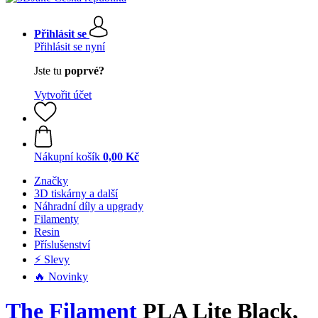
Přihlásit se
Přihlásit se nyní
Jste tu
poprvé?
Vytvořit účet
Nákupní košík
0,00 Kč
Značky
3D tiskárny a další
Náhradní díly a upgrady
Filamenty
Resin
Příslušenství
⚡ Slevy
🔥 Novinky
The Filament
PLA Lite Black,