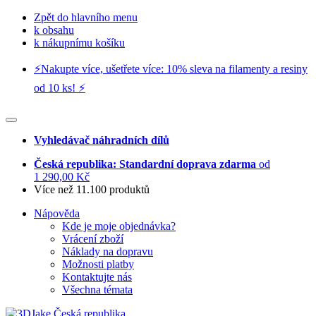
Zpět do hlavního menu
k obsahu
k nákupnímu košíku
⚡️Nakupte více, ušetřete více: 10% sleva na filamenty a resiny
od 10 ks! ⚡️
Vyhledávač náhradních dílů
Česká republika: Standardní doprava zdarma
od
1 290,00 Kč
Více než 11.100 produktů
Nápověda
Kde je moje objednávka?
Vrácení zboží
Náklady na dopravu
Možnosti platby
Kontaktujte nás
Všechna témata