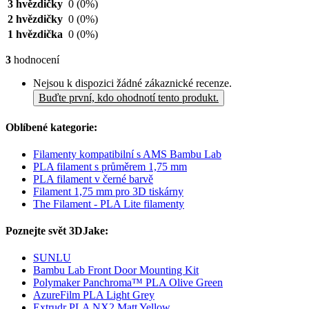
3 hvězdičky
0
(0%)
2 hvězdičky
0
(0%)
1 hvězdička
0
(0%)
3
hodnocení
Nejsou k dispozici žádné zákaznické recenze.
Buďte první, kdo ohodnotí tento produkt.
Oblíbené kategorie:
Filamenty kompatibilní s AMS Bambu Lab
PLA filament s průměrem 1,75 mm
PLA filament v černé barvě
Filament 1,75 mm pro 3D tiskárny
The Filament - PLA Lite filamenty
Poznejte svět 3DJake:
SUNLU
Bambu Lab Front Door Mounting Kit
Polymaker Panchroma™ PLA Olive Green
AzureFilm PLA Light Grey
Extrudr PLA NX2 Matt Yellow