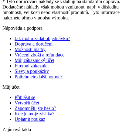
* Tyto doručovací náklady se vztahují na standardní dopravu.
Dodatečné náklady však mohou vzniknout, např. v důsledku
hmotnosti, velikosti nebo vlastností produktů. Tyto informace
naleznete přímo v popisu výrobku.
Nápověda a podpora
Jak mohu zadat objednávku?
Doprava a doručení
Možnosti platby
Vrácení zboží a refundace
Můj zákaznický účet
Firemní zákazníci
Slevy a poukázky
Potřebujete další pomoc?
Můj účet
Přihlásit se
Vytvořit účet
Zapomněli jste heslo?
Kde je moje zásilka?
Uplatnit poukaz
Zajímavá fakta