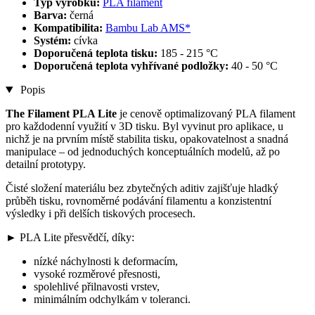
Typ výrobku:
PLA filament
Barva:
černá
Kompatibilita:
Bambu Lab AMS*
Systém:
cívka
Doporučená teplota tisku:
185 - 215 °C
Doporučená teplota vyhřívané podložky:
40 - 50 °C
Popis
The Filament PLA Lite
je cenově optimalizovaný PLA filament
pro každodenní využití v 3D tisku. Byl vyvinut pro aplikace, u
nichž je na prvním místě stabilita tisku, opakovatelnost a snadná
manipulace – od jednoduchých konceptuálních modelů, až po
detailní prototypy.
Čisté složení materiálu bez zbytečných aditiv zajišťuje hladký
průběh tisku, rovnoměrné podávání filamentu a konzistentní
výsledky i při delších tiskových procesech.
► PLA Lite přesvědčí, díky:
nízké náchylnosti k deformacím,
vysoké rozměrové přesnosti,
spolehlivé přilnavosti vrstev,
minimálním odchylkám v toleranci.