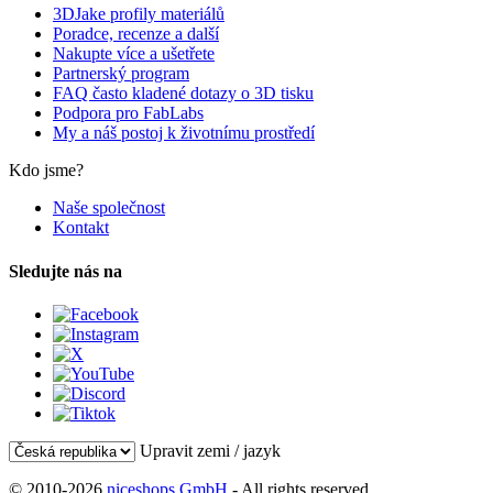
3DJake profily materiálů
Poradce, recenze a další
Nakupte více a ušetřete
Partnerský program
FAQ často kladené dotazy o 3D tisku
Podpora pro FabLabs
My a náš postoj k životnímu prostředí
Kdo jsme?
Naše společnost
Kontakt
Sledujte nás na
Upravit zemi / jazyk
© 2010-2026
niceshops GmbH
- All rights reserved.