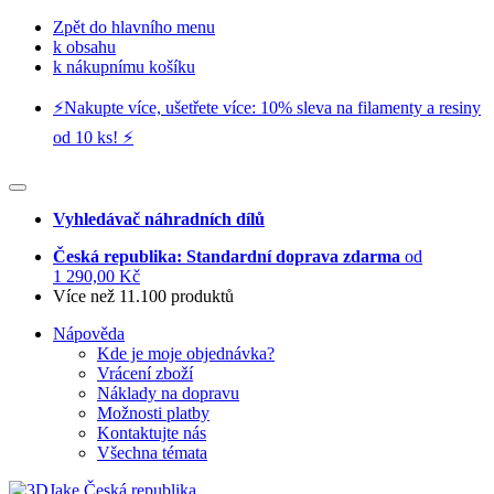
Zpět do hlavního menu
k obsahu
k nákupnímu košíku
⚡️Nakupte více, ušetřete více: 10% sleva na filamenty a resiny
od 10 ks! ⚡️
Vyhledávač náhradních dílů
Česká republika: Standardní doprava zdarma
od
1 290,00 Kč
Více než 11.100 produktů
Nápověda
Kde je moje objednávka?
Vrácení zboží
Náklady na dopravu
Možnosti platby
Kontaktujte nás
Všechna témata