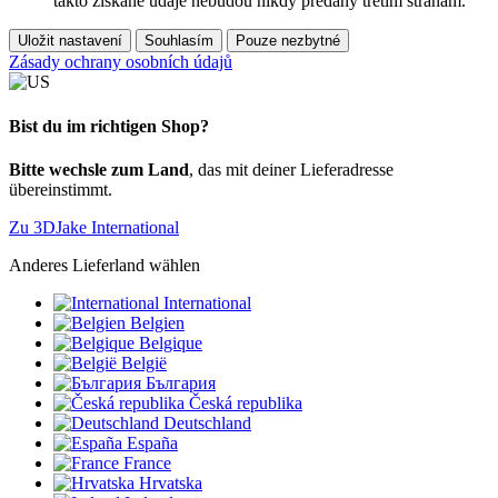
takto získané údaje nebudou nikdy předány třetím stranám.
Uložit nastavení
Souhlasím
Pouze nezbytné
Zásady ochrany osobních údajů
Bist du im richtigen Shop?
Bitte wechsle zum Land
, das mit deiner Lieferadresse
übereinstimmt.
Zu 3DJake International
Anderes Lieferland wählen
International
Belgien
Belgique
België
България
Česká republika
Deutschland
España
France
Hrvatska