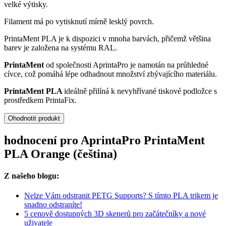
velké výtisky.
Filament má po vytisknutí mírně lesklý povrch.
PrintaMent PLA je k dispozici v mnoha barvách, přičemž většina
barev je založena na systému RAL.
PrintaMent
od společnosti AprintaPro je namotán na průhledné
cívce, což pomáhá lépe odhadnout množství zbývajícího materiálu.
PrintaMent PLA
ideálně přilíná k nevyhřívané tiskové podložce s
prostředkem PrintaFix.
Ohodnotit produkt
hodnocení pro AprintaPro PrintaMent
PLA Orange (čeština)
Z našeho blogu:
Nelze Vám odstranit PETG Supports? S tímto PLA trikem je
snadno odstraníte!
5 cenově dostupných 3D skenerů pro začátečníky a nové
uživatele