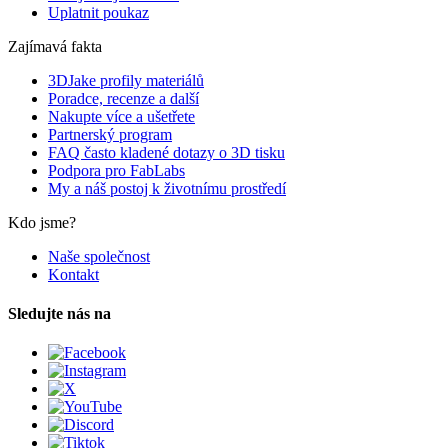
Uplatnit poukaz
Zajímavá fakta
3DJake profily materiálů
Poradce, recenze a další
Nakupte více a ušetřete
Partnerský program
FAQ často kladené dotazy o 3D tisku
Podpora pro FabLabs
My a náš postoj k životnímu prostředí
Kdo jsme?
Naše společnost
Kontakt
Sledujte nás na