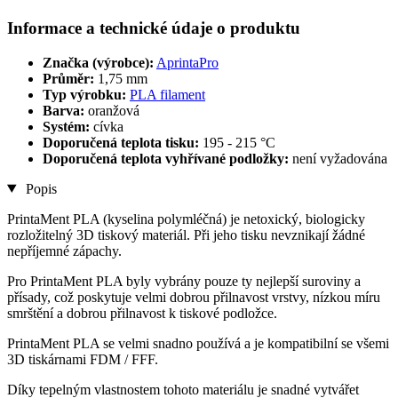
Informace a technické údaje o produktu
Značka (výrobce):
AprintaPro
Průměr:
1,75 mm
Typ výrobku:
PLA filament
Barva:
oranžová
Systém:
cívka
Doporučená teplota tisku:
195 - 215 °C
Doporučená teplota vyhřívané podložky:
není vyžadována
Popis
PrintaMent PLA (kyselina polymléčná) je netoxický, biologicky
rozložitelný 3D tiskový materiál. Při jeho tisku nevznikají žádné
nepříjemné zápachy.
Pro PrintaMent PLA byly vybrány pouze ty nejlepší suroviny a
přísady, což poskytuje velmi dobrou přilnavost vrstvy, nízkou míru
smrštění a dobrou přilnavost k tiskové podložce.
PrintaMent PLA se velmi snadno používá a je kompatibilní se všemi
3D tiskárnami FDM / FFF.
Díky tepelným vlastnostem tohoto materiálu je snadné vytvářet