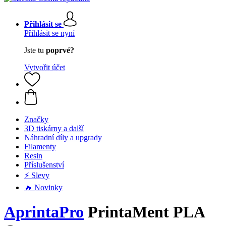
Přihlásit se
Přihlásit se nyní
Jste tu
poprvé?
Vytvořit účet
Značky
3D tiskárny a další
Náhradní díly a upgrady
Filamenty
Resin
Příslušenství
⚡ Slevy
🔥 Novinky
AprintaPro
PrintaMent PLA