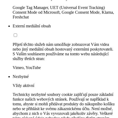
Google Tag Manager, UET (Universal Event Tracking)
Consent Mode od Microsoft, Google Consent Mode, Klarna,
Freshchat
Externí mediální obsah
Přijetí těchto služeb nám umožňuje zobrazovat Vám videa
nebo jiný mediální obsah hostovaný externími poskytovateli.
S Vaším souhlasem používáme na tomto webu následující
služby třetích stran:
Vimeo, YouTube
Nezbytné
Vždy aktivní
Technicky nezbytné soubory cookie zajišťují pouze základní
funkce našich webových stránek. Používají se například k
tomu, abyste si mohli přidávat produkty do nákupního košíku
nebo se přihlásit ke svému zákaznickému účtu. Není možné,
abychom z nich o Vás vyvozovali jakékoliv závěry. Veškeré