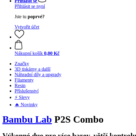
Přihlásit se
Přihlásit se nyní
Jste tu
poprvé?
Vytvořit účet
Nákupní košík
0,00 Kč
Značky
3D tiskárny a další
Náhradní díly a upgrady
Filamenty
Resin
Příslušenství
⚡ Slevy
🔥 Novinky
Bambu Lab
P2S Combo
Výkonné duo pro více barev, větší kontrolu