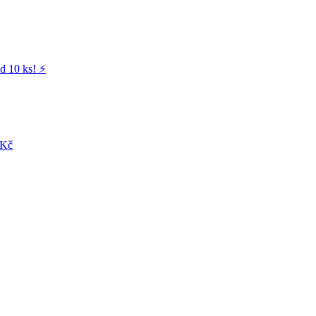
d 10 ks! ⚡️
 Kč