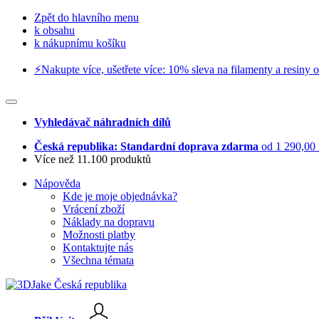
Zpět do hlavního menu
k obsahu
k nákupnímu košíku
⚡️Nakupte více, ušetřete více: 10% sleva na filamenty a resiny o
Vyhledávač náhradních dílů
Česká republika: Standardní doprava zdarma
od 1 290,00
Více než 11.100 produktů
Nápověda
Kde je moje objednávka?
Vrácení zboží
Náklady na dopravu
Možnosti platby
Kontaktujte nás
Všechna témata