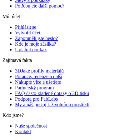
Slevy a poukázky
Potřebujete další pomoc?
Můj účet
Přihlásit se
Vytvořit účet
Zapomněli jste heslo?
Kde je moje zásilka?
Uplatnit poukaz
Zajímavá fakta
3DJake profily materiálů
Poradce, recenze a další
Nakupte více a ušetřete
Partnerský program
FAQ často kladené dotazy o 3D tisku
Podpora pro FabLabs
My a náš postoj k životnímu prostředí
Kdo jsme?
Naše společnost
Kontakt