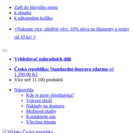
Zpět do hlavního menu
k obsahu
k nákupnímu košíku
⚡️Nakupte více, ušetřete více: 10% sleva na filamenty a resiny
od 10 ks! ⚡️
Vyhledávač náhradních dílů
Česká republika: Standardní doprava zdarma
od
1 290,00 Kč
Více než 11.100 produktů
Nápověda
Kde je moje objednávka?
Vrácení zboží
Náklady na dopravu
Možnosti platby
Kontaktujte nás
Všechna témata