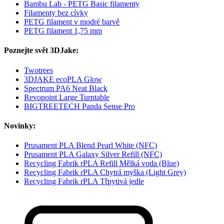
Bambu Lab - PETG Basic filamenty
Filamenty bez cívky
PETG filament v modré barvě
PETG filament 1,75 mm
Poznejte svět 3DJake:
Twotrees
3DJAKE ecoPLA Glow
Spectrum PA6 Neat Black
Revopoint Large Turntable
BIGTREETECH Panda Sense Pro
Novinky:
Prusament PLA Blend Pearl White (NFC)
Prusament PLA Galaxy Silver Refill (NFC)
Recycling Fabrik rPLA Refill Mělká voda (Blue)
Recycling Fabrik rPLA Chytrá myška (Light Grey)
Recycling Fabrik rPLA Třpytivá jedle