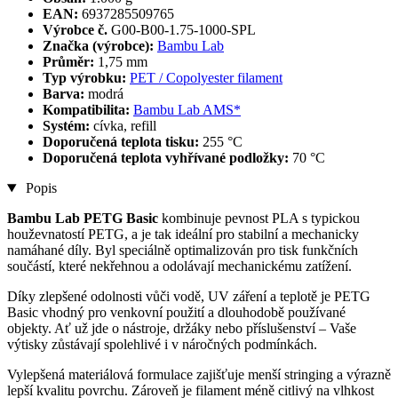
EAN:
6937285509765
Výrobce č.
G00-B00-1.75-1000-SPL
Značka (výrobce):
Bambu Lab
Průměr:
1,75 mm
Typ výrobku:
PET / Copolyester filament
Barva:
modrá
Kompatibilita:
Bambu Lab AMS*
Systém:
cívka, refill
Doporučená teplota tisku:
255 °C
Doporučená teplota vyhřívané podložky:
70 °C
Popis
Bambu Lab PETG Basic
kombinuje pevnost PLA s typickou
houževnatostí PETG, a je tak ideální pro stabilní a mechanicky
namáhané díly. Byl speciálně optimalizován pro tisk funkčních
součástí, které nekřehnou a odolávají mechanickému zatížení.
Díky zlepšené odolnosti vůči vodě, UV záření a teplotě je PETG
Basic vhodný pro venkovní použití a dlouhodobě používané
objekty. Ať už jde o nástroje, držáky nebo příslušenství – Vaše
výtisky zůstávají spolehlivé i v náročných podmínkách.
Vylepšená materiálová formulace zajišťuje menší stringing a výrazně
lepší kvalitu povrchu. Zároveň je filament méně citlivý na vlhkost