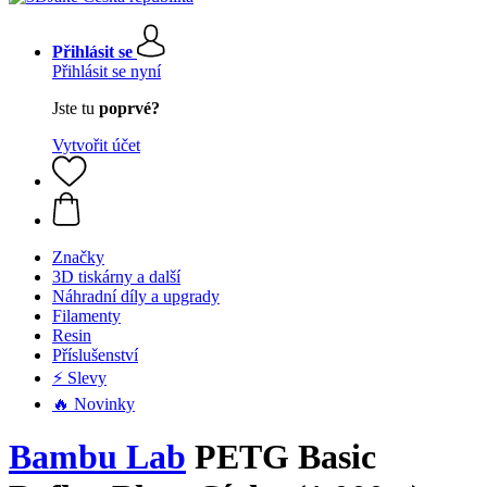
Přihlásit se
Přihlásit se nyní
Jste tu
poprvé?
Vytvořit účet
Značky
3D tiskárny a další
Náhradní díly a upgrady
Filamenty
Resin
Příslušenství
⚡ Slevy
🔥 Novinky
Bambu Lab
PETG Basic