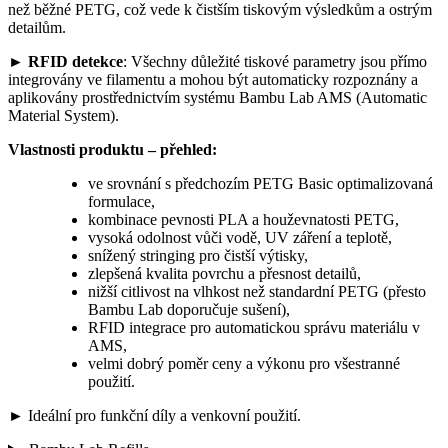
než běžné PETG, což vede k čistším tiskovým výsledkům a ostrým
detailům.
► RFID detekce
: Všechny důležité tiskové parametry jsou přímo
integrovány ve filamentu a mohou být automaticky rozpoznány a
aplikovány prostřednictvím systému Bambu Lab AMS (Automatic
Material System).
Vlastnosti produktu – přehled:
ve srovnání s předchozím PETG Basic optimalizovaná
formulace,
kombinace pevnosti PLA a houževnatosti PETG,
vysoká odolnost vůči vodě, UV záření a teplotě,
snížený stringing pro čistší výtisky,
zlepšená kvalita povrchu a přesnost detailů,
nižší citlivost na vlhkost než standardní PETG (přesto
Bambu Lab doporučuje sušení),
RFID integrace pro automatickou správu materiálu v
AMS,
velmi dobrý poměr ceny a výkonu pro všestranné
použití.
►
Ideální pro funkční díly a venkovní použití.