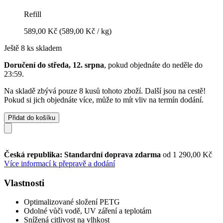
Refill
589,00 Kč
(589,00 Kč / kg)
Ještě 8 ks skladem
Doručení do středa, 12. srpna
, pokud objednáte do
neděle do
23:59
.
Na skladě zbývá pouze 8 kusů tohoto zboží. Další jsou na cestě!
Pokud si jich objednáte více, může to mít vliv na termín dodání.
Přidat do košíku
Česká republika: Standardní doprava zdarma
od 1 290,00 Kč
Více informací k přepravě a dodání
Vlastnosti
Optimalizované složení PETG
Odolné vůči vodě, UV záření a teplotám
Snížená citlivost na vlhkost