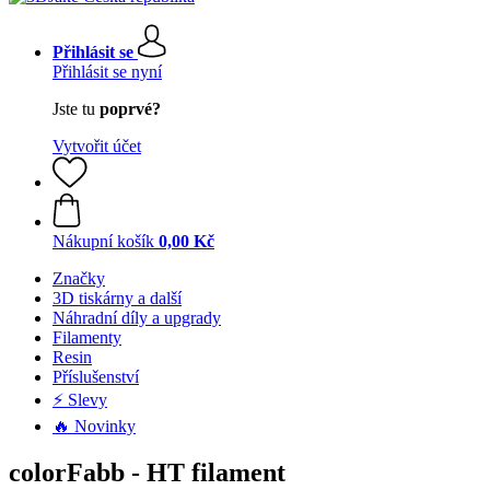
Přihlásit se
Přihlásit se nyní
Jste tu
poprvé?
Vytvořit účet
Nákupní košík
0,00 Kč
Značky
3D tiskárny a další
Náhradní díly a upgrady
Filamenty
Resin
Příslušenství
⚡ Slevy
🔥 Novinky
colorFabb - HT filament