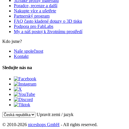
3DJake profily materiálů
Poradce, recenze a další
Nakupte více a ušetřete
Partnerský program
FAQ často kladené dotazy o 3D tisku
Podpora pro FabLabs
My a náš postoj k životnímu prostředí
Kdo jsme?
Naše společnost
Kontakt
Sledujte nás na
Upravit zemi / jazyk
© 2010-2026
niceshops GmbH
- All rights reserved.