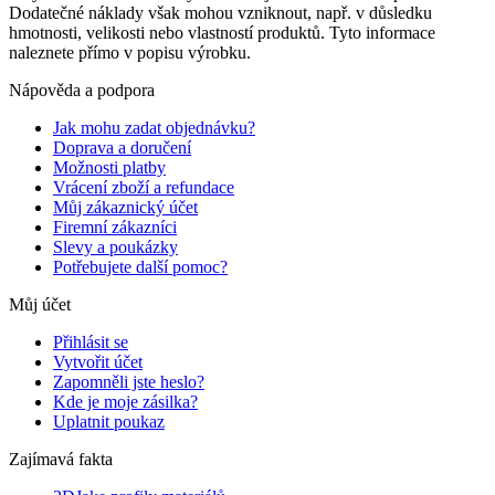
Dodatečné náklady však mohou vzniknout, např. v důsledku
hmotnosti, velikosti nebo vlastností produktů. Tyto informace
naleznete přímo v popisu výrobku.
Nápověda a podpora
Jak mohu zadat objednávku?
Doprava a doručení
Možnosti platby
Vrácení zboží a refundace
Můj zákaznický účet
Firemní zákazníci
Slevy a poukázky
Potřebujete další pomoc?
Můj účet
Přihlásit se
Vytvořit účet
Zapomněli jste heslo?
Kde je moje zásilka?
Uplatnit poukaz
Zajímavá fakta