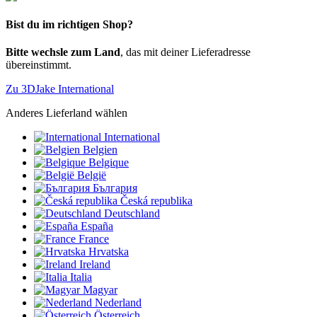
Bist du im richtigen Shop?
Bitte wechsle zum Land
, das mit deiner Lieferadresse
übereinstimmt.
Zu 3DJake International
Anderes Lieferland wählen
International
Belgien
Belgique
België
България
Česká republika
Deutschland
España
France
Hrvatska
Ireland
Italia
Magyar
Nederland
Österreich