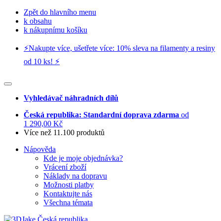
Zpět do hlavního menu
k obsahu
k nákupnímu košíku
⚡️Nakupte více, ušetřete více: 10% sleva na filamenty a resiny
od 10 ks! ⚡️
Vyhledávač náhradních dílů
Česká republika: Standardní doprava zdarma
od
1 290,00 Kč
Více než 11.100 produktů
Nápověda
Kde je moje objednávka?
Vrácení zboží
Náklady na dopravu
Možnosti platby
Kontaktujte nás
Všechna témata