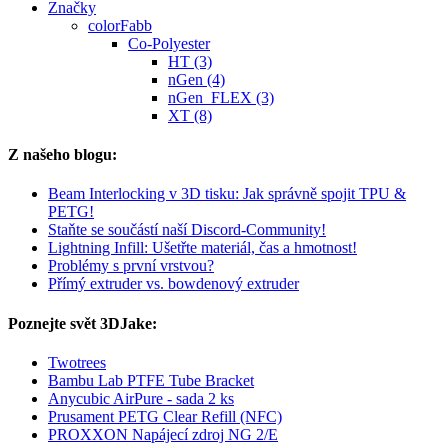
Značky
colorFabb
Co-Polyester
HT (3)
nGen (4)
nGen_FLEX (3)
XT (8)
Z našeho blogu:
Beam Interlocking v 3D tisku: Jak správně spojit TPU &
PETG!
Staňte se součástí naší Discord-Community!
Lightning Infill: Ušetřte materiál, čas a hmotnost!
Problémy s první vrstvou?
Přímý extruder vs. bowdenový extruder
Poznejte svět 3DJake:
Twotrees
Bambu Lab PTFE Tube Bracket
Anycubic AirPure - sada 2 ks
Prusament PETG Clear Refill (NFC)
PROXXON Napájecí zdroj NG 2/E