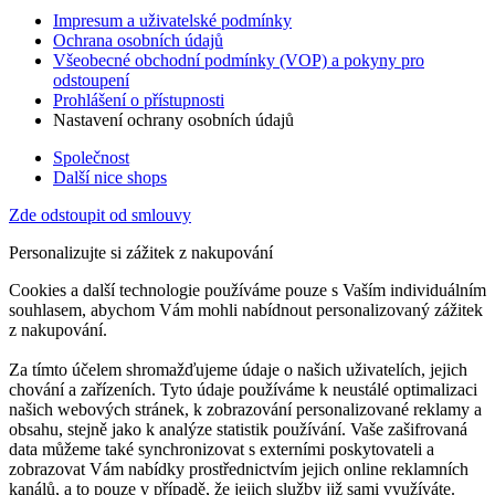
Impresum a uživatelské podmínky
Ochrana osobních údajů
Všeobecné obchodní podmínky (VOP) a pokyny pro
odstoupení
Prohlášení o přístupnosti
Nastavení ochrany osobních údajů
Společnost
Další nice shops
Zde odstoupit od smlouvy
Personalizujte si zážitek z nakupování
Cookies a další technologie používáme pouze s Vaším individuálním
souhlasem, abychom Vám mohli nabídnout personalizovaný zážitek
z nakupování.
Za tímto účelem shromažďujeme údaje o našich uživatelích, jejich
chování a zařízeních. Tyto údaje používáme k neustálé optimalizaci
našich webových stránek, k zobrazování personalizované reklamy a
obsahu, stejně jako k analýze statistik používání. Vaše zašifrovaná
data můžeme také synchronizovat s externími poskytovateli a
zobrazovat Vám nabídky prostřednictvím jejich online reklamních
kanálů, a to pouze v případě, že jejich služby již sami využíváte.