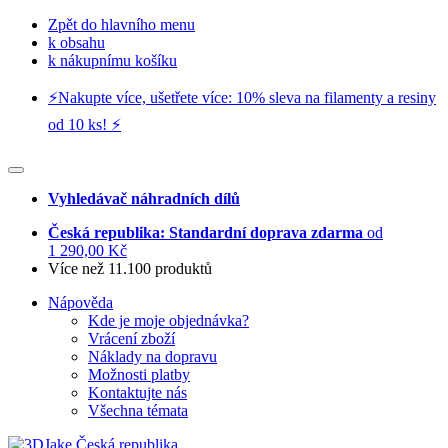
Zpět do hlavního menu
k obsahu
k nákupnímu košíku
⚡️Nakupte více, ušetřete více: 10% sleva na filamenty a resiny
od 10 ks! ⚡️
Vyhledávač náhradních dílů
Česká republika: Standardní doprava zdarma
od
1 290,00 Kč
Více než 11.100 produktů
Nápověda
Kde je moje objednávka?
Vrácení zboží
Náklady na dopravu
Možnosti platby
Kontaktujte nás
Všechna témata