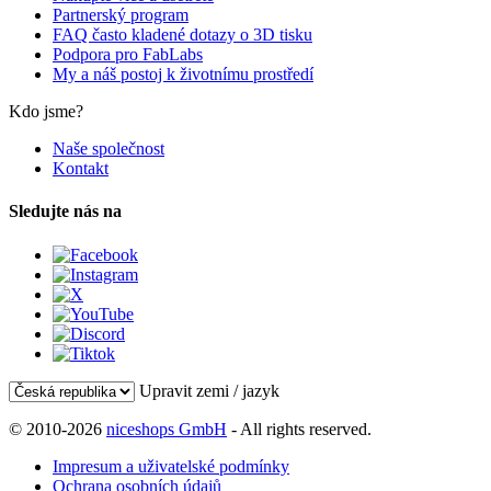
Partnerský program
FAQ často kladené dotazy o 3D tisku
Podpora pro FabLabs
My a náš postoj k životnímu prostředí
Kdo jsme?
Naše společnost
Kontakt
Sledujte nás na
Upravit zemi / jazyk
© 2010-2026
niceshops GmbH
- All rights reserved.
Impresum a uživatelské podmínky
Ochrana osobních údajů