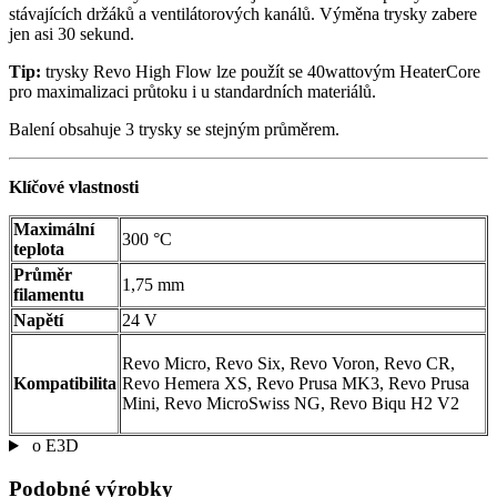
stávajících držáků a ventilátorových kanálů. Výměna trysky zabere
jen asi 30 sekund.
Tip:
trysky Revo High Flow lze použít se 40wattovým HeaterCore
pro maximalizaci průtoku i u standardních materiálů.
Balení obsahuje 3 trysky se stejným průměrem.
Klíčové vlastnosti
Maximální
300 °C
teplota
Průměr
1,75 mm
filamentu
Napětí
24 V
Revo Micro, Revo Six, Revo Voron, Revo CR,
Kompatibilita
Revo Hemera XS, Revo Prusa MK3, Revo Prusa
Mini, Revo MicroSwiss NG, Revo Biqu H2 V2
o E3D
Podobné výrobky