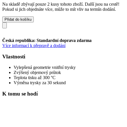
Na skladě zbývají pouze 2 kusy tohoto zboží. Další jsou na cestě!
Pokud si jich objednáte více, může to mít vliv na termín dodání.
Přidat do košíku
Česká republika: Standardní doprava zdarma
Více informací k přepravě a dodání
Vlastnosti
Vylepšená geometrie vnitřní trysky
Zvýšený objemový průtok
Teplota tisku až 300 °C
Výměna trysky za 30 sekund
K tomu se hodí