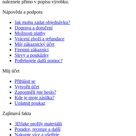
naleznete přímo v popisu výrobku.
Nápověda a podpora
Jak mohu zadat objednávku?
Doprava a doručení
Možnosti platby
Vrácení zboží a refundace
Můj zákaznický účet
Firemní zákazníci
Slevy a poukázky
Potřebujete další pomoc?
Můj účet
Přihlásit se
Vytvořit účet
Zapomněli jste heslo?
Kde je moje zásilka?
Uplatnit poukaz
Zajímavá fakta
3DJake profily materiálů
Poradce, recenze a další
Nakupte více a ušetřete