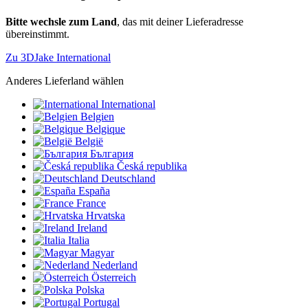
Bitte wechsle zum Land
, das mit deiner Lieferadresse
übereinstimmt.
Zu 3DJake International
Anderes Lieferland wählen
International
Belgien
Belgique
België
България
Česká republika
Deutschland
España
France
Hrvatska
Ireland
Italia
Magyar
Nederland
Österreich
Polska
Portugal