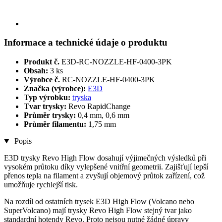
Informace a technické údaje o produktu
Produkt č.
E3D-RC-NOZZLE-HF-0400-3PK
Obsah:
3 ks
Výrobce č.
RC-NOZZLE-HF-0400-3PK
Značka (výrobce):
E3D
Typ výrobku:
tryska
Tvar trysky:
Revo RapidChange
Průměr trysky:
0,4 mm, 0,6 mm
Průměr filamentu:
1,75 mm
Popis
E3D trysky Revo High Flow dosahují výjimečných výsledků při
vysokém průtoku díky vylepšené vnitřní geometrii. Zajišťují lepší
přenos tepla na filament a zvyšují objemový průtok zařízení, což
umožňuje rychlejší tisk.
Na rozdíl od ostatních trysek E3D High Flow (Volcano nebo
SuperVolcano) mají trysky Revo High Flow stejný tvar jako
standardní hotendy Revo. Proto nejsou nutné žádné úpravy