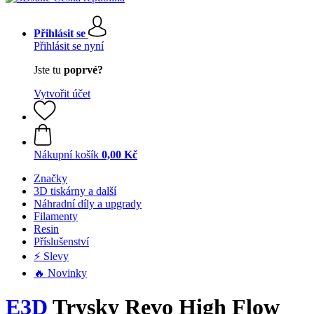
Přihlásit se
Přihlásit se nyní
Jste tu
poprvé?
Vytvořit účet
Nákupní košík
0,00 Kč
Značky
3D tiskárny a další
Náhradní díly a upgrady
Filamenty
Resin
Příslušenství
⚡ Slevy
🔥 Novinky
E3D
Trysky Revo High Flow