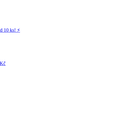
d 10 ks! ⚡️
 Kč