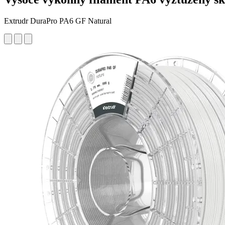
Extrudr DuraPro PA6 GF Natural