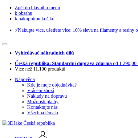
Zpět do hlavního menu
k obsahu
k nákupnímu košíku
⚡️Nakupte více, ušetřete více: 10% sleva na filamenty a resiny o
Vyhledávač náhradních dílů
Česká republika: Standardní doprava zdarma
od 1 290,00
Více než 11.100 produktů
Nápověda
Kde je moje objednávka?
Vrácení zboží
Náklady na dopravu
Možnosti platby
Kontaktujte nás
Všechna témata