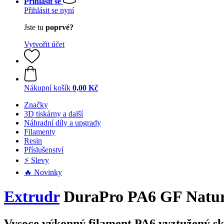
Přihlásit se
Přihlásit se nyní
Jste tu
poprvé?
Vytvořit účet
Nákupní košík
0,00 Kč
Značky
3D tiskárny a další
Náhradní díly a upgrady
Filamenty
Resin
Příslušenství
⚡ Slevy
🔥 Novinky
Extrudr
DuraPro PA6 GF Natura
Vysoce výkonný filament PA6 vyztužený sk