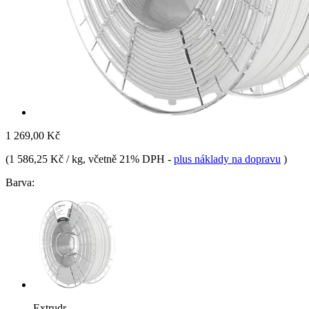
1 269,00 Kč
(
1 586,25 Kč / kg
, včetně 21% DPH
-
plus náklady na dopravu
)
Barva:
Extrudr