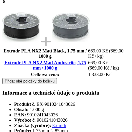
Extrudr PLA NX2 Matt Black, 1,75 mm /
669,00 Kč
(669,00
1000 g
Kč / kg)
Extrudr PLA NX2 Matt Anthracite, 1,75
669,00 Kč
mm / 1000 g
(669,00 Kč / kg)
Celková cena:
1 338,00 Kč
Přidat obě položky do košíku
Informace a technické údaje o produktu
Produkt č.
EX-9010241043026
Obsah:
1.000 g
EAN:
9010241043026
Výrobce č.
9010241043026
Značka (výrobce):
Extrudr
Průměr:
1,75 mm, 2,85 mm