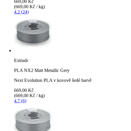
669,00 Kč
(669,00 Kč / kg)
4.2 (24)
Extrudr
PLA NX2 Matt Metallic Grey
Next Evolution PLA v kovově šedé barvě
669,00 Kč
(669,00 Kč / kg)
4.7 (6)