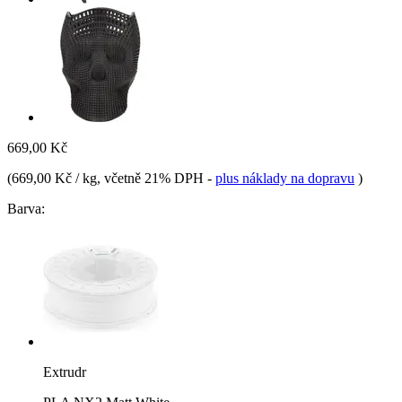
669,00 Kč
(
669,00 Kč / kg
, včetně 21% DPH
-
plus náklady na dopravu
)
Barva:
Extrudr