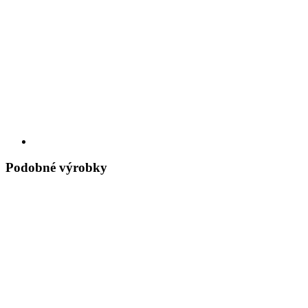
Podobné výrobky