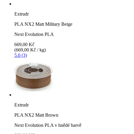
Extrudr
PLA NX2 Matt Military Beige
Next Evolution PLA
669,00 Kč
(669,00 Kč / kg)
5.0 (3)
Extrudr
PLA NX2 Matt Brown
Next Evolution PLA v hnědé barvě