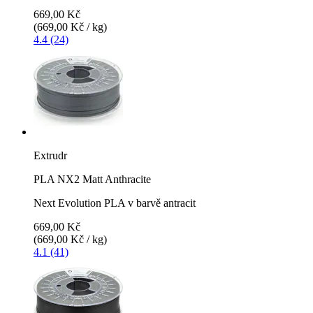
669,00 Kč
(669,00 Kč / kg)
4.4 (24)
Extrudr
PLA NX2 Matt Anthracite
Next Evolution PLA v barvě antracit
669,00 Kč
(669,00 Kč / kg)
4.1 (41)