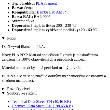
Typ výrobku:
PLA filament
Barva:
černá
Kompatibilita:
Bambu Lab AMS*
Barva RAL:
RAL 9005
Systém:
cívka
Doporučená teplota tisku:
200 - 230 °C
Doporučená teplota vyhřívané podložky:
20 - 60 °C
Popis
Další vývoj filamentu PLA.
Nový PLA NX2 Matt od společnosti Extrudr je biosloučenina
založená na 100% obnovitelných a přírodních zdrojích.
Materiál není toxický a má perfektní matný povrch.
PLA NX2 Matt se vyznačuje dobrými mechanickými vlastnostmi a
snadnou manipulací.
Rozměry cívek
Soubory ke stažení
Technical Data Sheet_EN
(40,46 KB)
Chemical Data Sheet_EN
(198,65 KB)