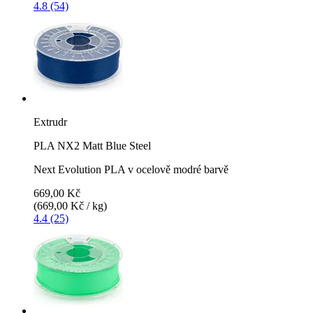
4.8 (54)
Extrudr
PLA NX2 Matt Blue Steel
Next Evolution PLA v ocelově modré barvě
669,00 Kč
(669,00 Kč / kg)
4.4 (25)