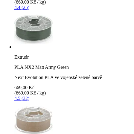
(669,00 Kč / kg)
4.4 (25)
Extrudr
PLA NX2 Matt Army Green
Next Evolution PLA ve vojenské zelené barvě
669,00 Kč
(669,00 Kč / kg)
4.5 (32)