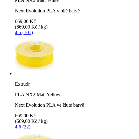
PLA NX2 Matt White
Next Evolution PLA v bílé barvě
669,00 Kč
(669,00 Kč / kg)
4.5 (101)
Extrudr
PLA NX2 Matt Yellow
Next Evolution PLA ve žluté barvě
669,00 Kč
(669,00 Kč / kg)
4.6 (22)