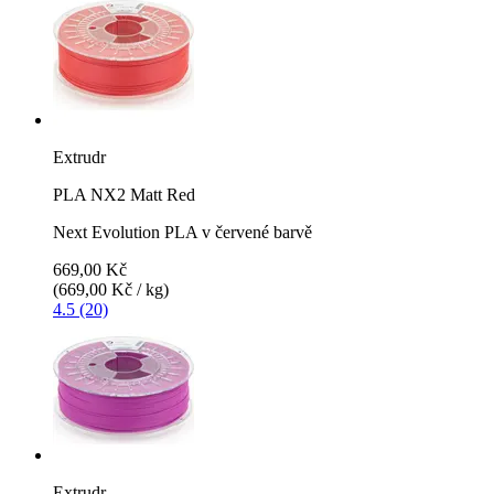
Extrudr
PLA NX2 Matt Red
Next Evolution PLA v červené barvě
669,00 Kč
(669,00 Kč / kg)
4.5 (20)
Extrudr