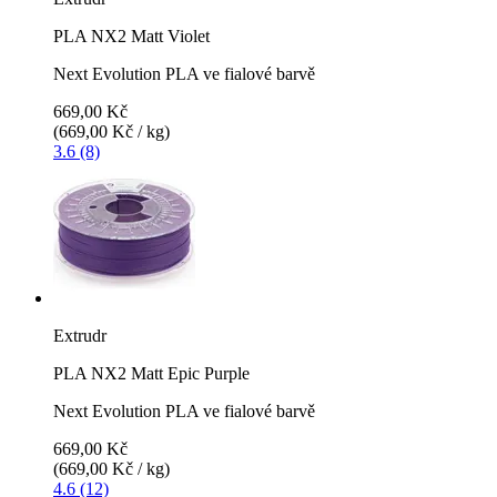
PLA NX2 Matt Violet
Next Evolution PLA ve fialové barvě
669,00 Kč
(669,00 Kč / kg)
3.6 (8)
Extrudr
PLA NX2 Matt Epic Purple
Next Evolution PLA ve fialové barvě
669,00 Kč
(669,00 Kč / kg)
4.6 (12)