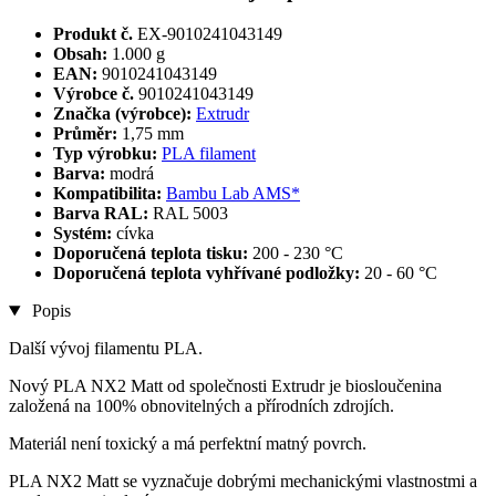
Produkt č.
EX-9010241043149
Obsah:
1.000 g
EAN:
9010241043149
Výrobce č.
9010241043149
Značka (výrobce):
Extrudr
Průměr:
1,75 mm
Typ výrobku:
PLA filament
Barva:
modrá
Kompatibilita:
Bambu Lab AMS*
Barva RAL:
RAL 5003
Systém:
cívka
Doporučená teplota tisku:
200 - 230 °C
Doporučená teplota vyhřívané podložky:
20 - 60 °C
Popis
Další vývoj filamentu PLA.
Nový PLA NX2 Matt od společnosti Extrudr je biosloučenina
založená na 100% obnovitelných a přírodních zdrojích.
Materiál není toxický a má perfektní matný povrch.
PLA NX2 Matt se vyznačuje dobrými mechanickými vlastnostmi a