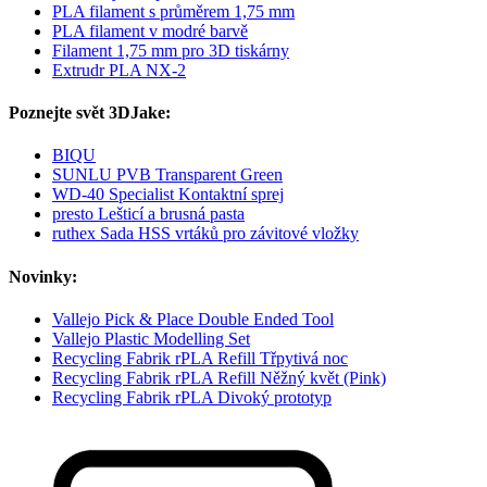
PLA filament s průměrem 1,75 mm
PLA filament v modré barvě
Filament 1,75 mm pro 3D tiskárny
Extrudr PLA NX-2
Poznejte svět 3DJake:
BIQU
SUNLU PVB Transparent Green
WD-40 Specialist Kontaktní sprej
presto Lešticí a brusná pasta
ruthex Sada HSS vrtáků pro závitové vložky
Novinky:
Vallejo Pick & Place Double Ended Tool
Vallejo Plastic Modelling Set
Recycling Fabrik rPLA Refill Třpytivá noc
Recycling Fabrik rPLA Refill Něžný květ (Pink)
Recycling Fabrik rPLA Divoký prototyp