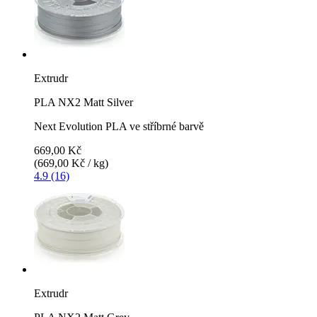
Extrudr
PLA NX2 Matt Silver
Next Evolution PLA ve stříbrné barvě
669,00 Kč
(669,00 Kč / kg)
4.9 (16)
Extrudr