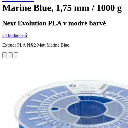
Marine Blue, 1,75 mm / 1000 g
Next Evolution PLA v modré barvě
54 hodnocení
Extrudr PLA NX2 Matt Marine Blue