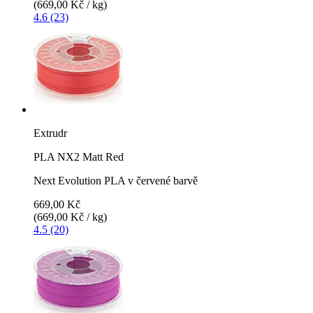
(669,00 Kč / kg)
4.6 (23)
Extrudr
PLA NX2 Matt Red
Next Evolution PLA v červené barvě
669,00 Kč
(669,00 Kč / kg)
4.5 (20)