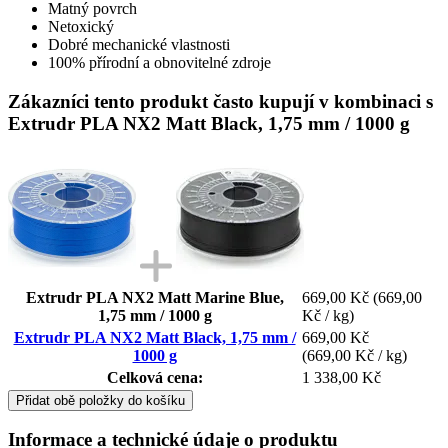
Matný povrch
Netoxický
Dobré mechanické vlastnosti
100% přírodní a obnovitelné zdroje
Zákazníci tento produkt často kupují v kombinaci s
Extrudr PLA NX2 Matt Black, 1,75 mm / 1000 g
Extrudr PLA NX2 Matt Marine Blue,
669,00 Kč
(669,00
1,75 mm / 1000 g
Kč / kg)
Extrudr PLA NX2 Matt Black, 1,75 mm /
669,00 Kč
1000 g
(669,00 Kč / kg)
Celková cena:
1 338,00 Kč
Přidat obě položky do košíku
Informace a technické údaje o produktu