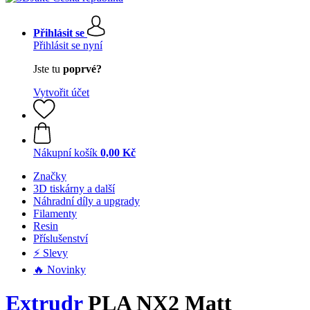
Přihlásit se
Přihlásit se nyní
Jste tu
poprvé?
Vytvořit účet
Nákupní košík
0,00 Kč
Značky
3D tiskárny a další
Náhradní díly a upgrady
Filamenty
Resin
Příslušenství
⚡ Slevy
🔥 Novinky
Extrudr
PLA NX2 Matt