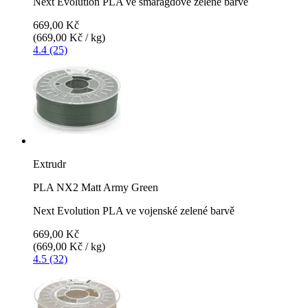
Next Evolution PLA ve smaragdově zelené barvě
669,00 Kč
(669,00 Kč / kg)
4.4 (25)
Extrudr
PLA NX2 Matt Army Green
Next Evolution PLA ve vojenské zelené barvě
669,00 Kč
(669,00 Kč / kg)
4.5 (32)