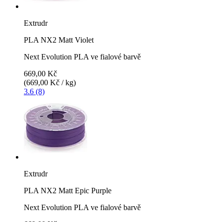
Extrudr
PLA NX2 Matt Violet
Next Evolution PLA ve fialové barvě
669,00 Kč
(669,00 Kč / kg)
3.6 (8)
Extrudr
PLA NX2 Matt Epic Purple
Next Evolution PLA ve fialové barvě