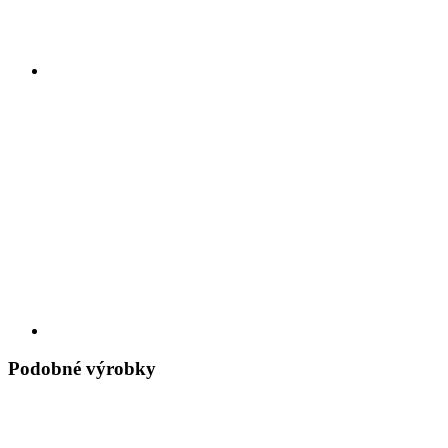
Podobné výrobky