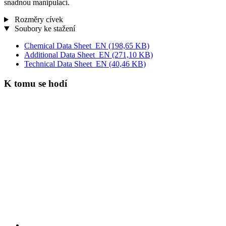
snadnou manipulací.
Rozměry cívek
Soubory ke stažení
Chemical Data Sheet_EN
(198,65 KB)
Additional Data Sheet_EN
(271,10 KB)
Technical Data Sheet_EN
(40,46 KB)
K tomu se hodí