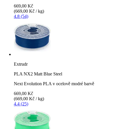
669,00 Kč
(669,00 Kč / kg)
4.8 (54)
Extrudr
PLA NX2 Matt Blue Steel
Next Evolution PLA v ocelově modré barvě
669,00 Kč
(669,00 Kč / kg)
4.4 (25)