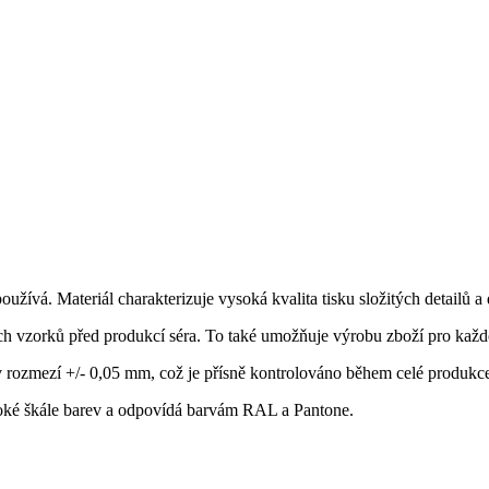
užívá. Materiál charakterizuje vysoká kvalita tisku složitých detailů a 
ích vzorků před produkcí séra. To také umožňuje výrobu zboží pro každ
v rozmezí +/- 0,05 mm, což je přísně kontrolováno během celé produkc
iroké škále barev a odpovídá barvám RAL a Pantone.