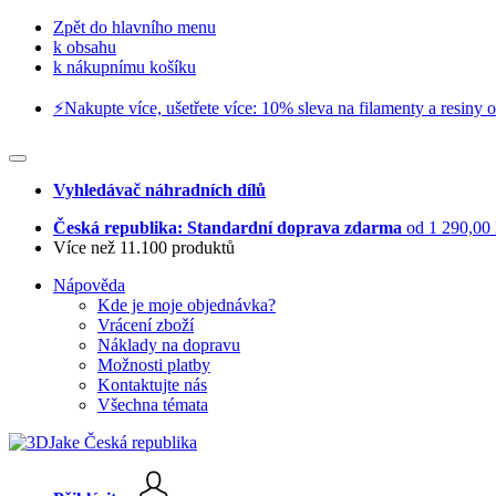
Zpět do hlavního menu
k obsahu
k nákupnímu košíku
⚡️Nakupte více, ušetřete více: 10% sleva na filamenty a resiny o
Vyhledávač náhradních dílů
Česká republika: Standardní doprava zdarma
od 1 290,00
Více než 11.100 produktů
Nápověda
Kde je moje objednávka?
Vrácení zboží
Náklady na dopravu
Možnosti platby
Kontaktujte nás
Všechna témata