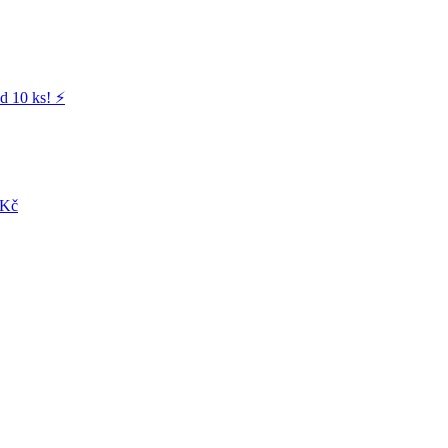
d 10 ks! ⚡️
 Kč