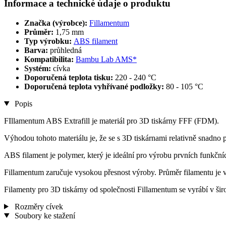
Informace a technické údaje o produktu
Značka (výrobce):
Fillamentum
Průměr:
1,75 mm
Typ výrobku:
ABS filament
Barva:
průhledná
Kompatibilita:
Bambu Lab AMS*
Systém:
cívka
Doporučená teplota tisku:
220 - 240 °C
Doporučená teplota vyhřívané podložky:
80 - 105 °C
Popis
FIllamentum ABS Extrafill je materiál pro 3D tiskárny FFF (FDM).
Výhodou tohoto materiálu je, že se s 3D tiskárnami relativně snadno po
ABS filament je polymer, který je ideální pro výrobu prvních funkčn
Fillamentum zaručuje vysokou přesnost výroby. Průměr filamentu je 
Filamenty pro 3D tiskárny od společnosti Fillamentum se vyrábí v š
Rozměry cívek
Soubory ke stažení