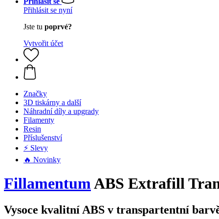
Přihlásit se
Přihlásit se nyní
Jste tu
poprvé?
Vytvořit účet
Značky
3D tiskárny a další
Náhradní díly a upgrady
Filamenty
Resin
Příslušenství
⚡ Slevy
🔥 Novinky
Fillamentum
ABS Extrafill Tra
Vysoce kvalitní ABS v transpartentní barv