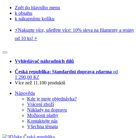
Zpět do hlavního menu
k obsahu
k nákupnímu košíku
⚡️Nakupte více, ušetřete více: 10% sleva na filamenty a resiny
od 10 ks! ⚡️
Vyhledávač náhradních dílů
Česká republika: Standardní doprava zdarma
od
1 290,00 Kč
Více než 11.100 produktů
Nápověda
Kde je moje objednávka?
Vrácení zboží
Náklady na dopravu
Možnosti platby
Kontaktujte nás
Všechna témata