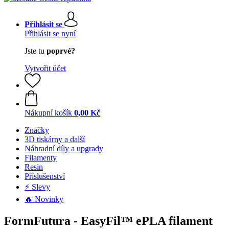
Přihlásit se
Přihlásit se nyní
Jste tu
poprvé?
Vytvořit účet
Nákupní košík
0,00 Kč
Značky
3D tiskárny a další
Náhradní díly a upgrady
Filamenty
Resin
Příslušenství
⚡ Slevy
🔥 Novinky
FormFutura - EasyFil™ ePLA filament