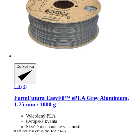
Do košíku
5.0 (3)
FormFutura
EasyFil™ ePLA Grey Aluminium,
1,75 mm / 1000 g
Vylepšený PLA
Evropská kvalita
Skvělé mechanické vlastnosti
519,00 Kč
(519,00 Kč / kg)