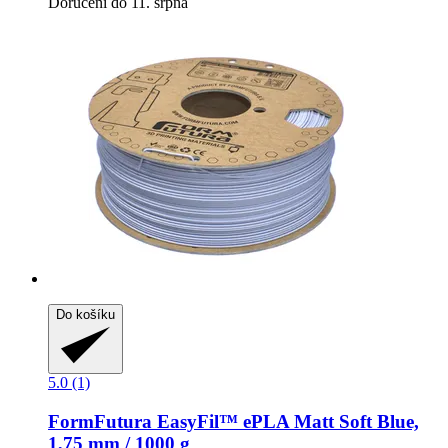
Doručení do 11. srpna
Do košíku
5.0 (1)
FormFutura
EasyFil™ ePLA Matt Soft Blue,
1,75 mm / 1000 g