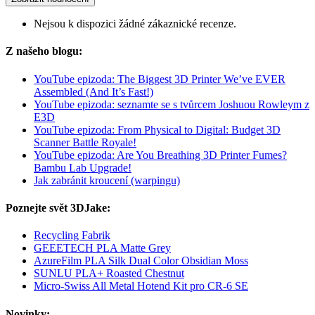
Nejsou k dispozici žádné zákaznické recenze.
Z našeho blogu:
YouTube epizoda: The Biggest 3D Printer We’ve EVER
Assembled (And It’s Fast!)
YouTube epizoda: seznamte se s tvůrcem Joshuou Rowleym z
E3D
YouTube epizoda: From Physical to Digital: Budget 3D
Scanner Battle Royale!
YouTube epizoda: Are You Breathing 3D Printer Fumes?
Bambu Lab Upgrade!
Jak zabránit kroucení (warpingu)
Poznejte svět 3DJake:
Recycling Fabrik
GEEETECH PLA Matte Grey
AzureFilm PLA Silk Dual Color Obsidian Moss
SUNLU PLA+ Roasted Chestnut
Micro-Swiss All Metal Hotend Kit pro CR-6 SE
Novinky: