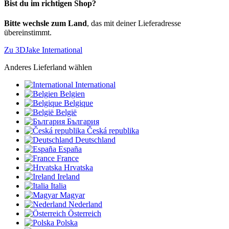
Bist du im richtigen Shop?
Bitte wechsle zum Land
, das mit deiner Lieferadresse
übereinstimmt.
Zu 3DJake International
Anderes Lieferland wählen
International
Belgien
Belgique
België
България
Česká republika
Deutschland
España
France
Hrvatska
Ireland
Italia
Magyar
Nederland
Österreich
Polska