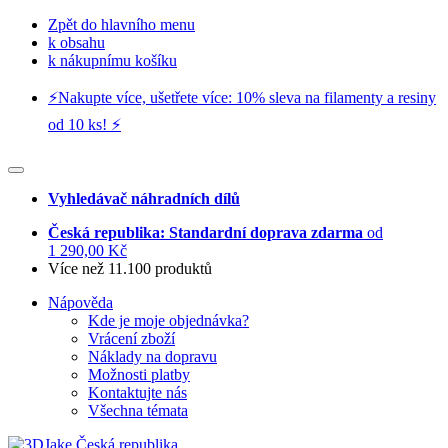
Zpět do hlavního menu
k obsahu
k nákupnímu košíku
⚡️Nakupte více, ušetřete více: 10% sleva na filamenty a resiny
od 10 ks! ⚡️
Vyhledávač náhradních dílů
Česká republika: Standardní doprava zdarma
od
1 290,00 Kč
Více než 11.100 produktů
Nápověda
Kde je moje objednávka?
Vrácení zboží
Náklady na dopravu
Možnosti platby
Kontaktujte nás
Všechna témata