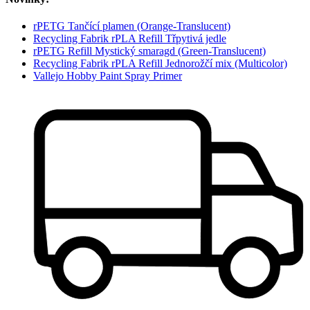
rPETG Tančící plamen (Orange-Translucent)
Recycling Fabrik rPLA Refill Třpytivá jedle
rPETG Refill Mystický smaragd (Green-Translucent)
Recycling Fabrik rPLA Refill Jednorožčí mix (Multicolor)
Vallejo Hobby Paint Spray Primer