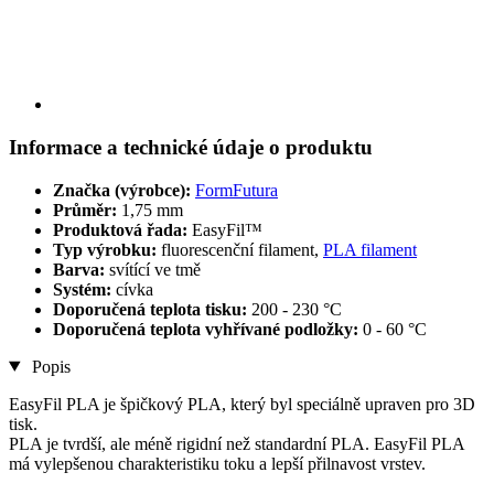
Informace a technické údaje o produktu
Značka (výrobce):
FormFutura
Průměr:
1,75 mm
Produktová řada:
EasyFil™
Typ výrobku:
fluorescenční filament,
PLA filament
Barva:
svítící ve tmě
Systém:
cívka
Doporučená teplota tisku:
200 - 230 °C
Doporučená teplota vyhřívané podložky:
0 - 60 °C
Popis
EasyFil PLA je špičkový PLA, který byl speciálně upraven pro 3D
tisk.
PLA je tvrdší, ale méně rigidní než standardní PLA. EasyFil PLA
má vylepšenou charakteristiku toku a lepší přilnavost vrstev.