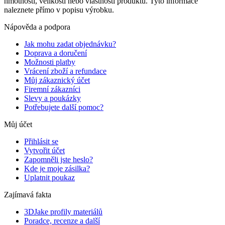
hmotnosti, velikosti nebo vlastností produktů. Tyto informace
naleznete přímo v popisu výrobku.
Nápověda a podpora
Jak mohu zadat objednávku?
Doprava a doručení
Možnosti platby
Vrácení zboží a refundace
Můj zákaznický účet
Firemní zákazníci
Slevy a poukázky
Potřebujete další pomoc?
Můj účet
Přihlásit se
Vytvořit účet
Zapomněli jste heslo?
Kde je moje zásilka?
Uplatnit poukaz
Zajímavá fakta
3DJake profily materiálů
Poradce, recenze a další