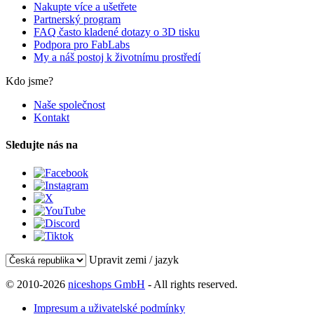
Nakupte více a ušetřete
Partnerský program
FAQ často kladené dotazy o 3D tisku
Podpora pro FabLabs
My a náš postoj k životnímu prostředí
Kdo jsme?
Naše společnost
Kontakt
Sledujte nás na
Upravit zemi / jazyk
© 2010-2026
niceshops GmbH
- All rights reserved.
Impresum a uživatelské podmínky