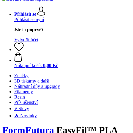
Přihlásit se
Přihlásit se nyní
Jste tu
poprvé?
Vytvořit účet
Nákupní košík
0,00 Kč
Značky
3D tiskárny a další
Náhradní díly a upgrady
Filamenty
Resin
Příslušenství
⚡ Slevy
🔥 Novinky
FormFutura
EasyFil™ PLA