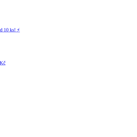
d 10 ks! ⚡️
 Kč