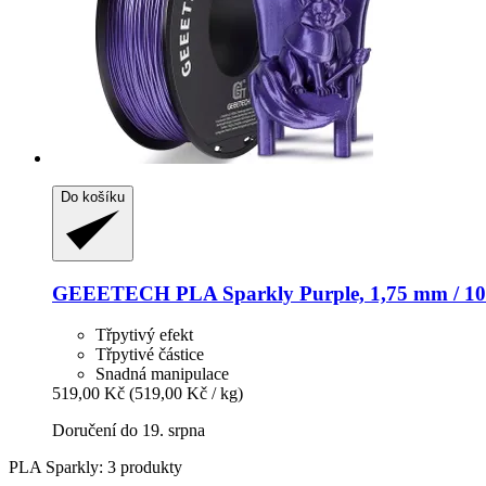
Do košíku
GEEETECH
PLA Sparkly Purple, 1,75 mm / 10
Třpytivý efekt
Třpytivé částice
Snadná manipulace
519,00 Kč
(519,00 Kč / kg)
Doručení do 19. srpna
PLA Sparkly: 3 produkty