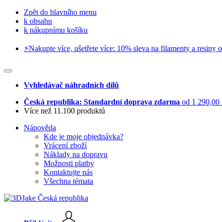
Zpět do hlavního menu
k obsahu
k nákupnímu košíku
⚡️Nakupte více, ušetřete více: 10% sleva na filamenty a resiny o
Vyhledávač náhradních dílů
Česká republika: Standardní doprava zdarma
od 1 290,00
Více než 11.100 produktů
Nápověda
Kde je moje objednávka?
Vrácení zboží
Náklady na dopravu
Možnosti platby
Kontaktujte nás
Všechna témata