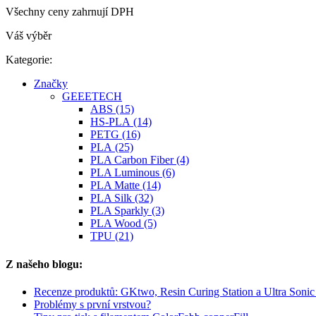
Všechny ceny zahrnují DPH
Váš výběr
Kategorie:
Značky
GEEETECH
ABS (15)
HS-PLA (14)
PETG (16)
PLA (25)
PLA Carbon Fiber (4)
PLA Luminous (6)
PLA Matte (14)
PLA Silk (32)
PLA Sparkly (3)
PLA Wood (5)
TPU (21)
Z našeho blogu:
Recenze produktů: GKtwo, Resin Curing Station a Ultra Soni
Problémy s první vrstvou?