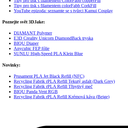
Tipy pro tisk s filamentem ColorFabb copperFill
Tipy pro tisk s filamentem colorFabb CorkFill
YouTube epizoda: seznamte se s tvůrci Kamui Cosplay
Poznejte svět 3DJake:
DIAMANT Polymer
E3D Creality Unicorn DiamondBack tryska
BIQU Diaper
Anycubic FEP fólie
SUNLU High-Speed PLA Klein Blue
Novinky:
Prusament PLA Jet Black Refill (NFC)
Recycling Fabrik rPLA Refill Tekutý asfalt (Dark Grey)
Recycling Fabrik rPLA Refill Třpytivý meč
BIQU Panda Vent RGB
Recycling Fabrik rPLA Refill Krémová káva (Beige)