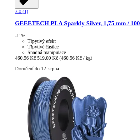
3.0 (1)
GEEETECH
PLA Sparkly Silver, 1,75 mm / 100
-11%
Třpytivý efekt
Třpytivé částice
Snadná manipulace
460,56 Kč
519,00 Kč
(460,56 Kč / kg)
Doručení do 12. srpna