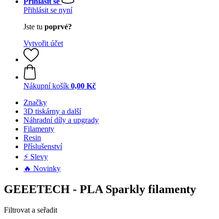
Přihlásit se
Přihlásit se nyní
Jste tu
poprvé?
Vytvořit účet
Nákupní košík
0,00 Kč
Značky
3D tiskárny a další
Náhradní díly a upgrady
Filamenty
Resin
Příslušenství
⚡ Slevy
🔥 Novinky
GEEETECH - PLA Sparkly filamenty
Filtrovat a seřadit