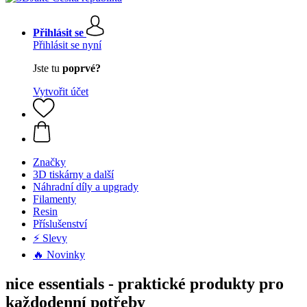
Přihlásit se
Přihlásit se nyní
Jste tu
poprvé?
Vytvořit účet
Značky
3D tiskárny a další
Náhradní díly a upgrady
Filamenty
Resin
Příslušenství
⚡ Slevy
🔥 Novinky
nice essentials - praktické produkty pro
každodenní potřeby