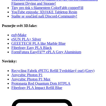
Filament Drying and Storage!
Tipy pro tisk s filamentem ColorFabb copperFill
YouTube epizoda: 3DJAKE Tabletop Resin
Staňte se součástí naší Discord-Community!
Poznejte svět 3DJake:
eufyMake
eSUN PLA+ Silver
GEEETECH PLA like Marble Blue
Fiberlogy Easy PLA Black
FormFutura EasyFil™ ePLA Grey Aluminium
Novinky:
Recycling Fabrik rPETG Refill Tvrdohlavý osel (Grey)
Anycubic Photon P1
Anycubic Photon P1 Max
Protopasta Red Quantum Dots HTPLA
Fiberlogy PLA Impact Refill Blue