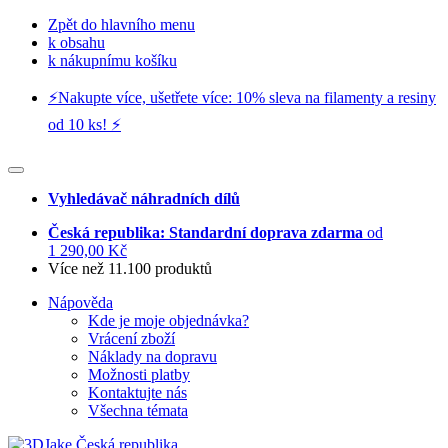
Zpět do hlavního menu
k obsahu
k nákupnímu košíku
⚡️Nakupte více, ušetřete více: 10% sleva na filamenty a resiny
od 10 ks! ⚡️
Vyhledávač náhradních dílů
Česká republika: Standardní doprava zdarma
od
1 290,00 Kč
Více než 11.100 produktů
Nápověda
Kde je moje objednávka?
Vrácení zboží
Náklady na dopravu
Možnosti platby
Kontaktujte nás
Všechna témata