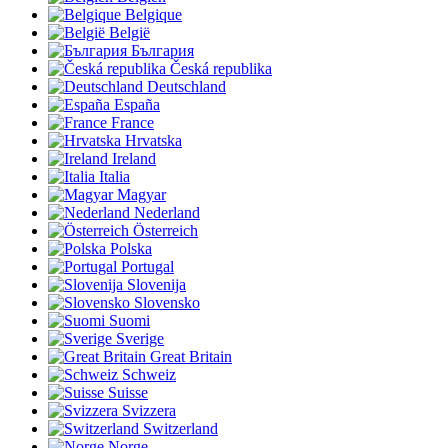
Belgique
België
България
Česká republika
Deutschland
España
France
Hrvatska
Ireland
Italia
Magyar
Nederland
Österreich
Polska
Portugal
Slovenija
Slovensko
Suomi
Sverige
Great Britain
Schweiz
Suisse
Svizzera
Switzerland
Norge