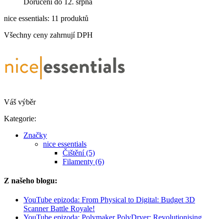
Doručení do 12. srpna
nice essentials: 11 produktů
Všechny ceny zahrnují DPH
Váš výběr
Kategorie:
Značky
nice essentials
Čištění (5)
Filamenty (6)
Z našeho blogu:
YouTube epizoda: From Physical to Digital: Budget 3D
Scanner Battle Royale!
YouTube epizoda: Polymaker PolyDryer: Revolutionising