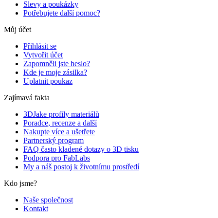
Slevy a poukázky
Potřebujete další pomoc?
Můj účet
Přihlásit se
Vytvořit účet
Zapomněli jste heslo?
Kde je moje zásilka?
Uplatnit poukaz
Zajímavá fakta
3DJake profily materiálů
Poradce, recenze a další
Nakupte více a ušetřete
Partnerský program
FAQ často kladené dotazy o 3D tisku
Podpora pro FabLabs
My a náš postoj k životnímu prostředí
Kdo jsme?
Naše společnost
Kontakt