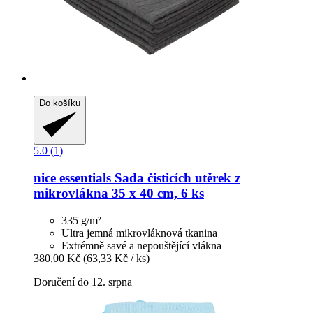
Do košíku
5.0 (1)
nice essentials
Sada čisticích utěrek z
mikrovlákna 35 x 40 cm, 6 ks
335 g/m²
Ultra jemná mikrovláknová tkanina
Extrémně savé a nepouštějící vlákna
380,00 Kč
(63,33 Kč / ks)
Doručení do 12. srpna