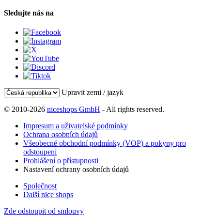
Sledujte nás na
Upravit zemi / jazyk
© 2010-2026
niceshops GmbH
- All rights reserved.
Impresum a uživatelské podmínky
Ochrana osobních údajů
Všeobecné obchodní podmínky (VOP) a pokyny pro
odstoupení
Prohlášení o přístupnosti
Nastavení ochrany osobních údajů
Společnost
Další nice shops
Zde odstoupit od smlouvy