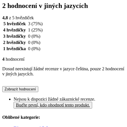
2 hodnocení v jiných jazycích
4,8
z 5 hvězdiček
5 hvězdiček
3
(75%)
4 hvězdičky
1
(25%)
3 hvězdičky
0
(0%)
2 hvězdičky
0
(0%)
1 hvězdička
0
(0%)
4
hodnocení
Dosud neexistují žádné recenze v jazyce čeština, pouze 2 hodnocení
v jiných jazycích.
Zobrazit hodnocení
Nejsou k dispozici žádné zákaznické recenze.
Buďte první, kdo ohodnotí tento produkt.
Oblíbené kategorie: