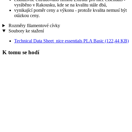
vyráběno v Rakousku, kde se na kvalitu stále dbá,
vynikající poměr ceny a výkonu - protože kvalita nemusí být
otázkou ceny.
Rozměry filamentové cívky
Soubory ke stažení
Technical Data Sheet_nice essentials PLA Basic
(122,44 KB)
K tomu se hodí