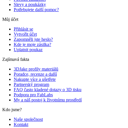
Slevy a poukázky
Potřebujete další pomoc?
Můj účet
Přihlásit se
Vytvořit účet
Zapomněli jste heslo?
Kde je moje zásilka?
Uplatnit poukaz
Zajímavá fakta
3DJake profily materiálů
Poradce, recenze a další
Nakupte více a ušetřete
Partnerský program
FAQ často kladené dotazy o 3D tisku
Podpora pro FabLabs
My a náš postoj k životnímu prostředí
Kdo jsme?
Naše společnost
Kontakt