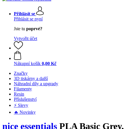
Přihlásit se
Přihlásit se nyní
Jste tu
poprvé?
Vytvořit účet
Nákupní košík
0,00 Kč
Značky
3D tiskárny a další
Náhradní díly a upgrady
Filamenty
Resin
Příslušenství
⚡ Slevy
🔥 Novinky
nice essentials
PLA Basic Grey,