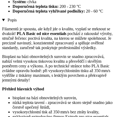
Systém:
cívka
Doporučená teplota tisku:
200 - 230 °C
Doporučená teplota vyhřívané podložky:
20 - 60 °C
Popis
Filamentů je spousta, ale když jde o kvalitu, vyplatí se mrknout se
dvakrát!
PLA Basic od nice essentials
pochází z rakouské výroby,
stručně řečeno: poctivá kvalita, na kterou se můžete spolehnout. Je
precizně navinutý, konzistentně zpracovaný a splňuje ověřené
standardy, zaručeně tak poskytuje profesionální výsledky.
Bioplast na bázi obnovitelných surovin se snadno zpracovává,
nabízí velmi vysokou tiskovou kvalitu a přesvědčí i skvělým
poměrem ceny a výkonu. A po technické stránce toho PLA Basic
zvládne opravdu hodně: při vysokorychlostním tisku až 350 mm/s
vytěžíte z tiskárny maximum, s lesklým povrchem a překvapivě
jemnými detaily!
Přehled hlavních výhod
bioplast na bázi obnovitelných surovin,
nízká teplota tavení - zpracovává se skoro stejně snadno jako
čerstvě upečený štrúdl,
vysokorychlostní tisk až 350 mm/s bez ztráty kvality,
exkluzivně extrudováno firmou Extrudr pro nice essentials -