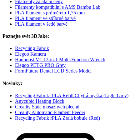
Filamenty za akční ceny
Filamenty kompatibilní s AMS Bambu Lab
PLA filament s průměrem 1,75 mm
PLA filament ve stříbrné barvě
PLA filament v šedé barvě
Poznejte svět 3DJake:
Recycling Fabrik
Elegoo Kamera
Hanboost M1 12-in-1 Multi-Function Wrench
Elegoo PETG PRO Grey
FormFutura Dental LCD Series Model
Novinky:
Recycling Fabrik rPLA Refill Chytrá myška (Light Grey)
Anycubic Heating Block
Creality Sada mosazných plechů
Creality Automatic Filament Feeder
Recycling Fabrik rPLA Zralá bobule (Red)