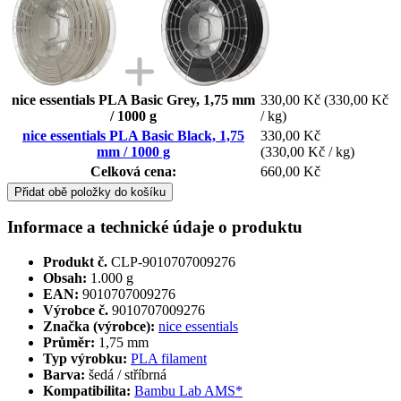
nice essentials PLA Basic Grey, 1,75 mm
330,00 Kč
(330,00 Kč
/ 1000 g
/ kg)
nice essentials PLA Basic Black, 1,75
330,00 Kč
mm / 1000 g
(330,00 Kč / kg)
Celková cena:
660,00 Kč
Přidat obě položky do košíku
Informace a technické údaje o produktu
Produkt č.
CLP-9010707009276
Obsah:
1.000 g
EAN:
9010707009276
Výrobce č.
9010707009276
Značka (výrobce):
nice essentials
Průměr:
1,75 mm
Typ výrobku:
PLA filament
Barva:
šedá / stříbrná
Kompatibilita:
Bambu Lab AMS*