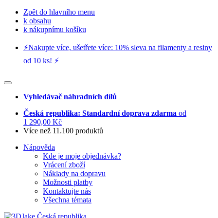
Zpět do hlavního menu
k obsahu
k nákupnímu košíku
⚡️Nakupte více, ušetřete více: 10% sleva na filamenty a resiny
od 10 ks! ⚡️
Vyhledávač náhradních dílů
Česká republika: Standardní doprava zdarma
od
1 290,00 Kč
Více než 11.100 produktů
Nápověda
Kde je moje objednávka?
Vrácení zboží
Náklady na dopravu
Možnosti platby
Kontaktujte nás
Všechna témata